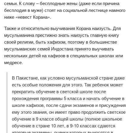
семьи. К слову – бесплодные жены (даже если причина
бесплодия в муже) стоят на социальной лестнице намного
ниже «невест Корана».
Также и относительно выучивания Корана наизусть. Для
мусульманина престижно знать наизусть главную книгу
своей религии, быть хафизом, поэтому в большинстве
мусульманских семей Индостана принято выучивать
нескольких детей на хафизов в специальных школах или
медресе.
В Пакистане, как условно мусульманской стране даже
есть особые положения для этого. Так ребенок может
прекратить обучение в светской школе после
прохождения программы 5 класса и начать обучение в
школе хафизов, после сдачи экзаменов и присуждения
ему этого звания, он имеет право продолжить светское
обучение в 9 классе общей школы (полное школьное
обучение в стране 10 лет, в 9-10 классах сдаются
итоговые экзамены, оценки которых выносятся в