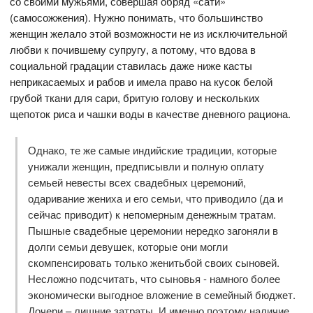
со своими мужьями, совершая обряд «сати»
(самосожжения). Нужно понимать, что большинство
женщин желало этой возможности не из исключительной
любви к почившему супругу, а потому, что вдова в
социальной градации ставилась даже ниже касты
неприкасаемых и рабов и имела право на кусок белой
грубой ткани для сари, бритую голову и нескольких
щепоток риса и чашки воды в качестве дневного рациона.
Однако, те же самые индийские традиции, которые
унижали женщин, предписывли и полную оплату
семьей невесты всех свадебных церемоний,
одаривание жениха и его семьи, что приводило (да и
сейчас приводит) к непомерным денежным тратам.
Пышные свадебные церемонии нередко загоняли в
долги семьи девушек, которые они могли
скомпенсировать только женитьбой своих сыновей.
Несложно подсчитать, что сыновья - намного более
экономически выгодное вложение в семейный бюджет.
Дочери – лишние затраты. И именно поэтому наличие