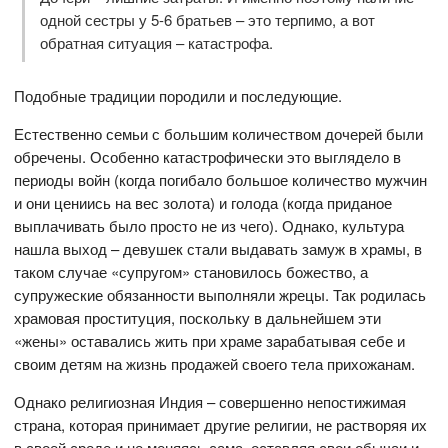
одной сестры у 5-6 братьев – это терпимо, а вот
обратная ситуация – катастрофа.
Подобные традиции породили и последующие.
Естественно семьи с большим количеством дочерей были
обречены. Особенно катастрофически это выглядело в
периоды войн (когда погибало большое количество мужчин
и они цениись на вес золота) и голода (когда приданое
выплачивать было просто не из чего). Однако, культура
нашла выход – девушек стали выдавать замуж в храмы, в
таком случае «супругом» становилось божество, а
супружеские обязанности выполняли жрецы. Так родилась
храмовая проституция, поскольку в дальнейшем эти
«жены» оставались жить при храме зарабатывая себе и
своим детям на жизнь продажей своего тела прихожанам.
Однако религиозная Индия – совершенно непостижимая
страна, которая принимает другие религии, не растворяя их
в своей среде и не меняясь сама, оставляя свои обычаи и