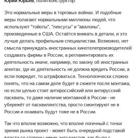
Юрий Юрьев
, политконструктор:
Это нормальные меры в торговых войнах. И подобные
меры полагают нормальными миллионы людей, что
используют "тойоты", "лексусы" и "авалоны",
произведенные в США. Остаётся вникать в детали, и это
лучше делать профильным специалистам. Возможно, нет
смысла принуждать иностранных кинотелепроизводителей
создавать фирмы в России, а регламентировать их
деятельность иначе, например, по закону об иностранных
агентах, где их деятельность не должна вредить России, а
если повредит, то штрафоваться. Технологически сложно
понять, что на самом деле будет в сюжете после монтажа,
но если целью стоит антироссийский или антирусский
пасквиль, то даже наличие монтажной в России - не
убережёт от пасквилянтства, просто смонтируют не в
России и охаивать будут тоже не в России.
Так что вполне возможно, что вполне логичный с точки
зрения рынка проект - может быть очередной подставой
власти со стороны неких энтузиастов, как было с