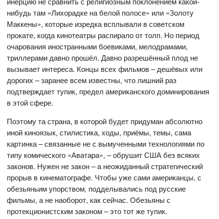
инерцию не сравнить с религиозным поклонением какой-
нибудь там «Лихорадке на белой полосе» или «Золоту
Маккены», которые изредка всплывали в советском
прокате, когда кинотеатры распирало от толп. Но период
очарования иностранными боевиками, мелодрамами,
триллерами давно прошёл. Давно разрешённый плод не
вызывает интереса. Концы всех фильмов – дешёвых или
дорогих – заранее всем известны, что лишний раз
подтверждает тупик, предел американского доминирования
в этой сфере.
Поэтому та страна, в которой будет придуман абсолютно
иной киноязык, стилистика, ходы, приёмы, темы, сама
картинка – связанные не с вымученными технологиями по
типу комического «Аватара», – обрушит США без всяких
законов. Нужен не закон – а неожиданный стратегический
прорыв в кинематографе. Чтобы уже сами американцы, с
обезьяньим упорством, подделывались под русские
фильмы, а не наоборот, как сейчас. Обезьяны с
протекционистским законом – это тот же тупик.