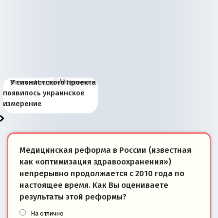
Киевская марионетка
В России назрели
Миграционный пожар
Россия начинает
Россия зимой 1904
Русская нация вчера и
Почему правый крах в
Место Науру / Науэро в
У сионистского проекта
Запада рассказала о
перемены: 15 шагов к
Европы
сбрасывать балласт
года: первые уступки во
сегодня
Варшаве не поможет её
современной истории
появилось украинское
«переобувании» хозяев
суверенной экономике
Анкориджа
внутренней политике
отношениям с Россией?
Южной Осетии
измерение
Медицинская реформа в России (известная
как «оптимизация здравоохранения»)
непрерывно продолжается с 2010 года по
настоящее время. Как Вы оцениваете
результаты этой реформы?
На отлично