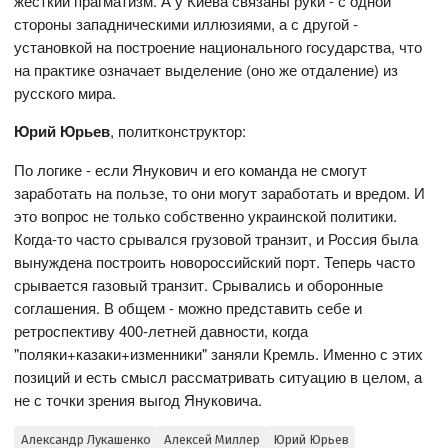
жёсткий прагматизм. А у Киева связаны руки - с одной
стороны западническими иллюзиями, а с другой -
установкой на построение национального государства, что
на практике означает выделение (оно же отдаление) из
русского мира.
Юрий Юрьев
, политконструктор:
По логике - если Янукович и его команда не смогут
заработать на пользе, то они могут заработать и вредом. И
это вопрос не только собственно украинской политики.
Когда-то часто срывался грузовой транзит, и Россия была
вынуждена построить новороссийский порт. Теперь часто
срывается газовый транзит. Срывались и оборонные
соглашения. В общем - можно представить себе и
ретроспективу 400-летней давности, когда
"поляки+казаки+изменники" заняли Кремль. Именно с этих
позиций и есть смысл рассматривать ситуацию в целом, а
не с точки зрения выгод Януковича.
Александр Лукашенко
Алексей Миллер
Юрий Юрьев