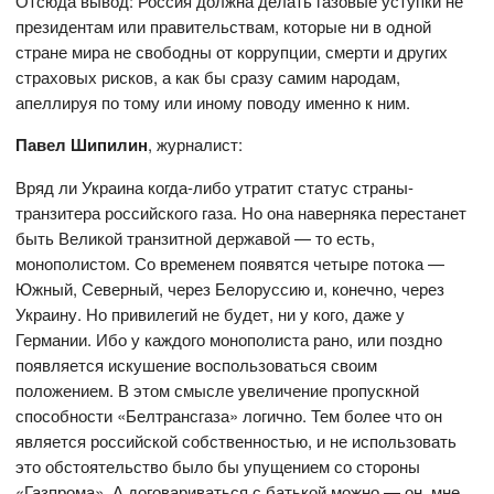
Отсюда вывод: Россия должна делать газовые уступки не
президентам или правительствам, которые ни в одной
стране мира не свободны от коррупции, смерти и других
страховых рисков, а как бы сразу самим народам,
апеллируя по тому или иному поводу именно к ним.
Павел Шипилин
, журналист:
Вряд ли Украина когда-либо утратит статус страны-
транзитера российского газа. Но она наверняка перестанет
быть Великой транзитной державой — то есть,
монополистом. Со временем появятся четыре потока —
Южный, Северный, через Белоруссию и, конечно, через
Украину. Но привилегий не будет, ни у кого, даже у
Германии. Ибо у каждого монополиста рано, или поздно
появляется искушение воспользоваться своим
положением. В этом смысле увеличение пропускной
способности «Белтрансгаза» логично. Тем более что он
является российской собственностью, и не использовать
это обстоятельство было бы упущением со стороны
«Газпрома». А договариваться с батькой можно — он, мне