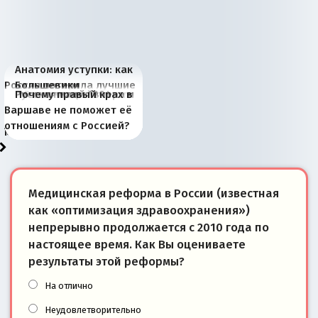
Анатомия уступки: как
Россия потеряла лучшие
Большевики
Киевская марионетка
В России назрели
Миграционный пожар
Россия начинает
Россия зимой 1904
Русская нация вчера и
Почему правый крах в
рыбопромысловые
отличаются от «Яблока»
Запада рассказала о
перемены: 15 шагов к
Европы
сбрасывать балласт
года: первые уступки во
сегодня
Варшаве не поможет её
районы Баренцева
тем, что они -
«переобувании» хозяев
суверенной экономике
Анкориджа
внутренней политике
отношениям с Россией?
моря
победители
Медицинская реформа в России (известная
как «оптимизация здравоохранения»)
непрерывно продолжается с 2010 года по
настоящее время. Как Вы оцениваете
результаты этой реформы?
На отлично
Неудовлетворительно