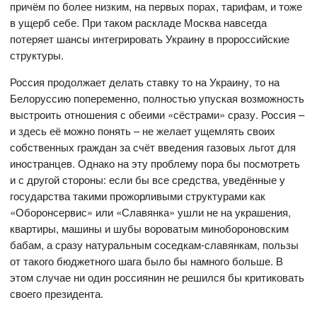
причём по более низким, на первых порах, тарифам, и тоже
в ущерб себе. При таком раскладе Москва навсегда
потеряет шансы интегрировать Украину в пророссийские
структуры.
Россия продолжает делать ставку то на Украину, то на
Белоруссию попеременно, полностью упуская возможность
выстроить отношения с обеими «сёстрами» сразу. Россия –
и здесь её можно понять – не желает ущемлять своих
собственных граждан за счёт введения газовых льгот для
иностранцев. Однако на эту проблему пора бы посмотреть
и с другой стороны: если бы все средства, уведённые у
государства такими прожорливыми структурами как
«Оборонсервис» или «Славянка» ушли не на украшения,
квартиры, машины и шубы вороватым минобороновским
бабам, а сразу натуральным соседкам-славянкам, пользы
от такого бюджетного шага было бы намного больше. В
этом случае ни один россиянин не решился бы критиковать
своего президента.