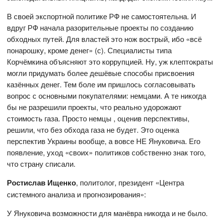
В своей экспортной политике РФ не самостоятельна. И
вдруг РФ начала разорительные проекты по созданию
обходных путей. Для властей это нож вострый, ибо «всё
понарошку, кроме денег» (с). Специалисты типа
Корчёмкина объясняют это коррупцией. Ну, уж клептократы
могли придумать более дешёвые способы присвоения
казённых денег. Тем боле им пришлось согласовывать
вопрос с основными покупателями: немцами. А те никогда
бы не разрешили проекты, что реально удорожают
стоимость газа. Просто немцы , оценив перспективы,
решили, что без обхода газа не будет. Это оценка
перспектив Украины вообще, а вовсе НЕ Януковича. Его
появление, уход «своих» политиков собственно знак того,
что страну списали.
Ростислав Ищенко
, политолог, президент «Центра
системного анализа и прогнозирования»:
У Януковича возможности для манёвра никогда и не было.