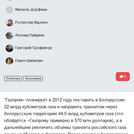
Михаэль Дорфман
Ростислав Ищенко
Леонид Пайдиев
Григорий Трофимчук
Павел Шипилин
0
Политика
Экономика
"Газпром» планирует в 2012 году поставить в Белоруссию
22 млрд кубометров газа и направить транзитом через
белорусскую территорию 44,5 млрд кубометров газа (что
обойдётся «Газпрому примерно в 570 млн долларов), а в
дальнейшем увеличить объёмы транзита российского газа
почти на 15 млрд кубометров. После визита в белорусскую