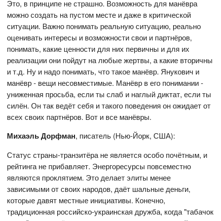
Это, в принципе не страшно. Возможность для манёвра
можно создать на пустом месте и даже в критической
ситуации. Важно понимать реальную ситуацию, реально
оценивать интересы и возможности свои и партнёров,
понимать, какие ценности для них первичны и для их
реализации они пойдут на любые жертвы, а какие вторичны
и т.д. Ну и надо понимать, что такое манёвр. Янукович и
манёвр - вещи несовместимые. Манёвр в его понимании -
униженная просьба, если ты слаб и наглый диктат, если ты
силён. Он так ведёт себя и такого поведения он ожидает от
всех своих партнёров. Вот и все манёвры.
Михаэль Дорфман
, писатель (Нью-Йорк, США):
Статус страны-транзитёра не является особо почётным, и
рейтинга не прибавляет. Энергоресурсы повсеместно
являются проклятием. Это делает элиты менее
зависимыми от своих народов, даёт шальные деньги,
которые давят местные инициативы. Конечно,
традиционная российско-украинская дружба, когда "табачок