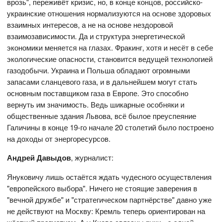
врозь", переживёт кризис, но, в конце концов, российско-
украинские отношения нормализуются на основе здоровых
взаимных интересов, а не на основе нездоровой
взаимозависимости. Да и структура энергетической
экономики меняется на глазах. Фракинг, хотя и несёт в себе
экологические опасности, становится ведущей технологией
газодобычи. Украина и Польша обладают огромными
запасами сланцевого газа, и в дальнейшем могут стать
основным поставщиком газа в Европе. Это способно
вернуть им значимость. Ведь шикарные особняки и
общественные здания Львова, всё былое преуспеяние
Галичины в конце 19-го начале 20 столетий было построено
на доходы от энергоресурсов.
Андрей Давыдов
, журналист:
Януковичу лишь остаётся ждать чудесного осуществления
"европейского выбора". Ничего не стоящие заверения в
"вечной дружбе" и "стратегическом партнёрстве" давно уже
не действуют на Москву: Кремль теперь ориентирован на