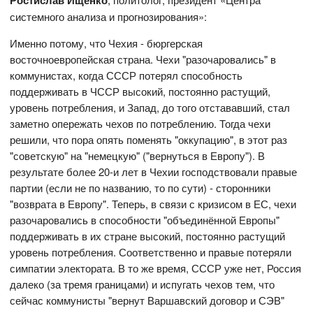
Ростислав Ищенко
системного анализа и прогнозирования»:
Именно потому, что Чехия - бюргерская
восточноевропейская страна. Чехи "разочаровались" в
коммунистах, когда СССР потерял способность
поддерживать в ЧССР высокий, постоянно растущий,
уровень потребления, и Запад, до того отстававший, стал
заметно опережать чехов по потреблению. Тогда чехи
решили, что пора опять поменять "оккупацию", в этот раз
"советскую" на "немецкую" ("вернуться в Европу"). В
результате более 20-и лет в Чехии господствовали правые
партии (если не по названию, то по сути) - сторонники
"возврата в Европу". Теперь, в связи с кризисом в ЕС, чехи
разочаровались в способности "объединённой Европы"
поддерживать в их стране высокий, постоянно растущий
уровень потребления. Соответственно и правые потеряли
симпатии электората. В то же время, СССР уже нет, Россия
далеко (за тремя границами) и испугать чехов тем, что
сейчас коммунисты "вернут Варшавский договор и СЭВ"