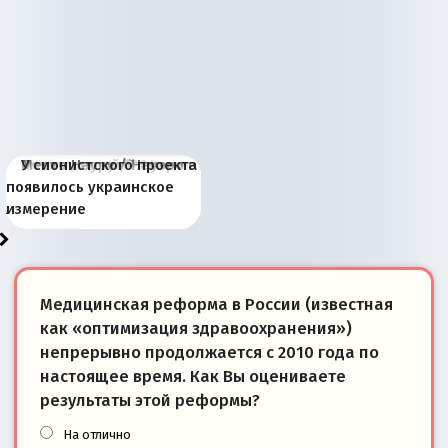
Киевская марионетка
В России назрели
Миграционный пожар
Россия начинает
Россия зимой 1904
Русская нация вчера и
Почему правый крах в
Место Науру / Науэро в
У сионистского проекта
Запада рассказала о
перемены: 15 шагов к
Европы
сбрасывать балласт
года: первые уступки во
сегодня
Варшаве не поможет её
современной истории
появилось украинское
«переобувании» хозяев
суверенной экономике
Анкориджа
внутренней политике
отношениям с Россией?
Южной Осетии
измерение
Медицинская реформа в России (известная
как «оптимизация здравоохранения»)
непрерывно продолжается с 2010 года по
настоящее время. Как Вы оцениваете
результаты этой реформы?
На отлично