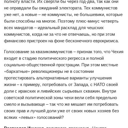
полноту власти. Их свергли бы через год-два, так как они
не оправдали бы ожиданий электората. Тех коммунистов
уже нет, а новые – не коммунисты, не большевики, которые
были способны на многое. Поэтому плюс-минус четверть
всех мандатов – идеальный расклад для чешских
коммунистов, когда ни за что не отвечаешь, но при этом
финансово пристроен на фоне бесконечного еврокризиса.
Голосование за квазикоммунистов – признак того, что Чехия
входит в стадию политического регресса и полной
социально-общественной прострации. При этом местные
«бархатные» революционеры не в состоянии
протестировать альтернативные варианты улучшения
жизни – к примеру, потребовать от Запада, с НАТО своей
доли с иракских и ливийских сырьевых скважин. Внутри
советской политической зоны чехи вели себя предельно
смело и вызывающе – так что же мешает им потребовать
своих прав и лучшей доли уже от своих новых хозяев без
всяких «левых» голосований?
, политолог, президент «Центра