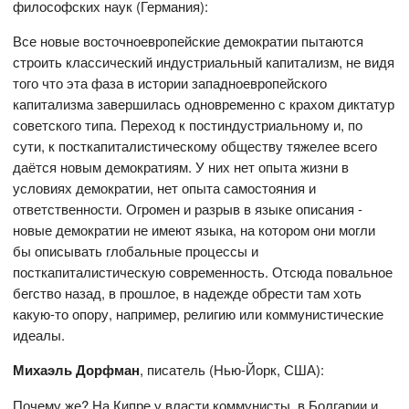
философских наук (Германия):
Все новые восточноевропейские демократии пытаются
строить классический индустриальный капитализм, не видя
того что эта фаза в истории западноевропейского
капитализма завершилась одновременно с крахом диктатур
советского типа. Переход к постиндустриальному и, по
сути, к посткапиталистическому обществу тяжелее всего
даётся новым демократиям. У них нет опыта жизни в
условиях демократии, нет опыта самостояния и
ответственности. Огромен и разрыв в языке описания -
новые демократии не имеют языка, на котором они могли
бы описывать глобальные процессы и
посткапиталистическую современность. Отсюда повальное
бегство назад, в прошлое, в надежде обрести там хоть
какую-то опору, например, религию или коммунистические
идеалы.
Михаэль Дорфман
, писатель (Нью-Йорк, США):
Почему же? На Кипре у власти коммунисты, в Болгарии и