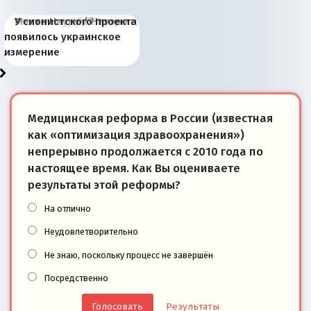
Киевская марионетка
В России назрели
Миграционный пожар
Россия начинает
Россия зимой 1904
Русская нация вчера и
Почему правый крах в
Место Науру / Науэро в
У сионистского проекта
Запада рассказала о
перемены: 15 шагов к
Европы
сбрасывать балласт
года: первые уступки во
сегодня
Варшаве не поможет её
современной истории
появилось украинское
«переобувании» хозяев
суверенной экономике
Анкориджа
внутренней политике
отношениям с Россией?
Южной Осетии
измерение
Медицинская реформа в России (известная
как «оптимизация здравоохранения»)
непрерывно продолжается с 2010 года по
настоящее время. Как Вы оцениваете
результаты этой реформы?
На отлично
Неудовлетворительно
Не знаю, поскольку процесс не завершён
Посредственно
Результаты