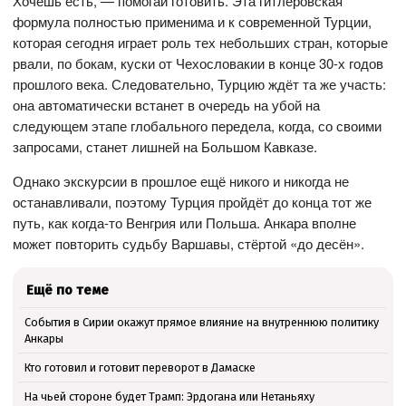
Хочешь есть, — помогай готовить. Эта гитлеровская
формула полностью применима и к современной Турции,
которая сегодня играет роль тех небольших стран, которые
рвали, по бокам, куски от Чехословакии в конце 30-х годов
прошлого века. Следовательно, Турцию ждёт та же участь:
она автоматически встанет в очередь на убой на
следующем этапе глобального передела, когда, со своими
запросами, станет лишней на Большом Кавказе.
Однако экскурсии в прошлое ещё никого и никогда не
останавливали, поэтому Турция пройдёт до конца тот же
путь, как когда-то Венгрия или Польша. Анкара вполне
может повторить судьбу Варшавы, стёртой «до десён».
Ещё по теме
События в Сирии окажут прямое влияние на внутреннюю политику
Анкары
Кто готовил и готовит переворот в Дамаске
На чьей стороне будет Трамп: Эрдогана или Нетаньяху