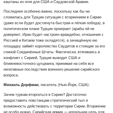
каштаны из огня для США и Саудовской Аравии.
Последнее особенно важно, поскольку как бы ни
сложилась для Турции ситуация с вторжением в Сирию
(даже если будет достигнута быстрая и лёгкая победа), в
политическом плане Турция проиграет (арабы ей не
доверяют, Иран будет настроен враждебно, отношения с
Россией и Китаем тоже охладятся), а зачищённую ею
площадку займёт королевство Саудитов и стоящие за его
спиной Соединённые Штаты. Фактически, втягиваясь в
конфликт с Сирией, Турция выводит США и
ближневосточного цугцванга, принимая на себя все
негативные последствия военного решения сирийского
вопроса.
Михаэль Дорфман
, писатель (Нью-Йорк, США):
Зачем туркам вторгаться в Сирию? Достаточно
предоставить повстанцам стратегический тыл и
возможность действовать с территории Сирии. Вторжение
не особо нужно. Сирийская армия — идеальная цель для