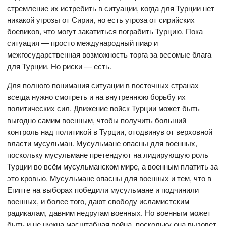
стремление их истребить в ситуации, когда для Турции нет
никакой угрозы от Сирии, но есть угроза от сирийских
боевиков, что могут закатиться пограбить Турцию. Пока
ситуация — просто международный пиар и
межгосударственная возможность торга за весомые блага
для Турции. Но риски — есть.
Для полного понимания ситуации в восточных странах
всегда нужно смотреть и на внутреннюю борьбу их
политических сил. Движение войск Турции может быть
выгодно самим военным, чтобы получить больший
контроль над политикой в Турции, отодвинув от верховной
власти мусульман. Мусульмане опасны для военных,
поскольку мусульмане претендуют на лидирующую роль
Турции во всём мусульманском мире, а военным платить за
это кровью. Мусульмане опасны для военных и тем, что в
Египте на выборах победили мусульмане и подчинили
военных, и более того, дают свободу исламистским
радикалам, давним недругам военных. Но военным может
быть и не нужна масштабная война, поскольку она вызовет