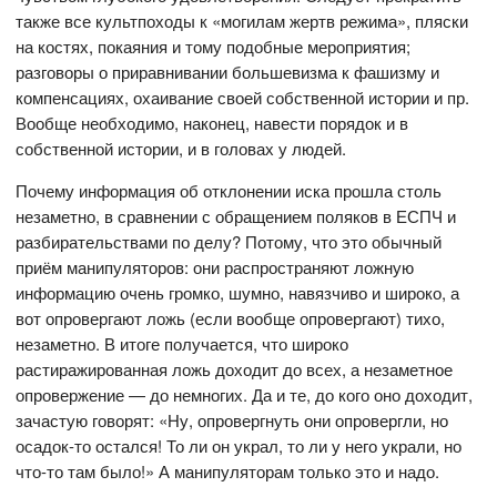
также все культпоходы к «могилам жертв режима», пляски
на костях, покаяния и тому подобные мероприятия;
разговоры о приравнивании большевизма к фашизму и
компенсациях, охаивание своей собственной истории и пр.
Вообще необходимо, наконец, навести порядок и в
собственной истории, и в головах у людей.
Почему информация об отклонении иска прошла столь
незаметно, в сравнении с обращением поляков в ЕСПЧ и
разбирательствами по делу? Потому, что это обычный
приём манипуляторов: они распространяют ложную
информацию очень громко, шумно, навязчиво и широко, а
вот опровергают ложь (если вообще опровергают) тихо,
незаметно. В итоге получается, что широко
растиражированная ложь доходит до всех, а незаметное
опровержение — до немногих. Да и те, до кого оно доходит,
зачастую говорят: «Ну, опровергнуть они опровергли, но
осадок-то остался! То ли он украл, то ли у него украли, но
что-то там было!» А манипуляторам только это и надо.