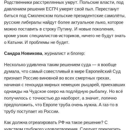
Родственники расстрелянных умрут. Польские власти, под
давлением решения ЕСПЧ умерят свой пыл. Перестанут
биться под Смоленском польские президентские самолёты,
русские либералы найдут более актуальное лыко, которое
можно поставить в строку Путину. И новые поколения,
кроме узких специалистов-историков, ничего не будут знать
о Катыни. И проблемы не будет.
Сандра Новикова
, журналист и блогер:
Несколько удивлена таким решением суда — я вообще
думала, что самый совестливый в мире Европейский Суд
признает Россию виновной во всех смертных грехах,
начиная с геноцида мирных немецких рыцарей, приехавших
однажды на Чудское озеро на подлёдную рыбалку. Но всё
получилось с точностью до наоборот, а значит, логично
предположить, что Европе труба очень нужна. А газ-то в
трубу поступает из России.
Как должна отреагировать РФ на такое решение? С
чувством глубокого удовлетворения. Следует прекратить