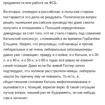
продажности или работе на ФСБ.
Во-вторых, очевидно и российская, и польская сторона
постараются это дело не раздувать. Политически вопрос
решён, нынешнее российское руководство даже смогло
получить в отношениях с Польшей определённые
дивиденды за счёт того, что не стало ставить под сомнение
Катынский консенсус, сложившийся во времена Горбачёва-
Ельцина. Уверен, что резуновцы, собчаковцы и прочие
либеральные и не очень либеральные оппозиционеры
давно уже «знающие» правду и о войне, и о Катыни, и о 30-
х, и о 40-х, и о 50-х, и о 60-х годах всё равно не изменят
своей позиции. Даже если бы живой Гитлер лично
подтвердил, что поляков расстреляли немцы, либералы
нашли бы причину ему не поверить. То есть, в
общественном сознании Катынь мифологизирована и
оценивается с позиций, верю/не верю. В такой ситуации
лучше вопрос лишний раз не будоражить, он как-нибудь
сам и затихнет.