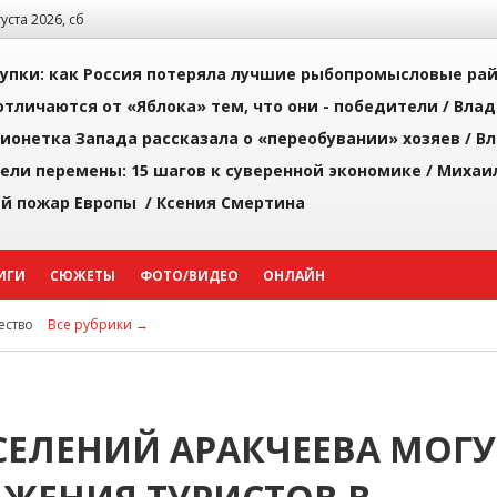
густа 2026, сб
упки: как Россия потеряла лучшие рыбопромысловые ра
тличаются от «Яблока» тем, что они - победители /
Влад
ионетка Запада рассказала о «переобувании» хозяев /
Вл
рели перемены: 15 шагов к суверенной экономике /
Михаи
й пожар Европы /
Ксения Смертина
ИГИ
СЮЖЕТЫ
ФОТО/ВИДЕО
ОНЛАЙН
ство
Все рубрики →
ЕЛЕНИЙ АРАКЧЕЕВА МОГУ