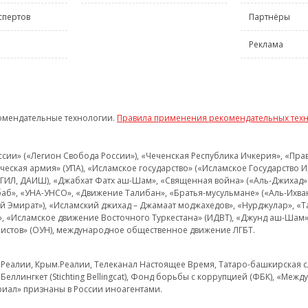
спертов
Партнёры
Реклама
омендательные технологии.
Правила применения рекомендательных тех
и» («Легион Свобода России»), «Чеченская Республика Ичкерия», «Правый
еская армия» (УПА), «Исламское государство» («Исламское Государство И
 ИГИЛ, ДАИШ), «Джабхат Фатх аш-Шам», «Священная война» («Аль-Джихад» 
аб», «УНА-УНСО», «Движение Талибан», «Братья-мусульмане» («Аль-Ихва
кий Эмират»), «Исламский джихад – Джамаат моджахедов», «Нурджулар», «
», «Исламское движение Восточного Туркестана» (ИДВТ), «Джунд аш-Шам»,
истов» (ОУН), международное общественное движение ЛГБТ.
з.Реалии, Крым.Реалии, Телеканал Настоящее Время, Татаро-башкирская сл
Беллингкет (Stichting Bellingcat), Фонд борьбы с коррупцией (ФБК), «Ме
иал» признаны в России иноагентами.