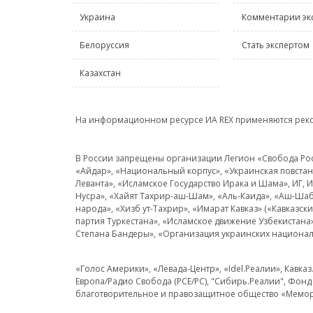
Украина
Комментарии эк
Белоруссия
Стать экспертом
Казахстан
На информационном ресурсе ИА REX применяются рек
В России запрещены организации Легион «Свобода Росси
«Айдар», «Национальный корпус», «Украинская повстанч
Леванта», «Исламское Государство Ирака и Шама», ИГ,
Нусра», «Хайят Тахрир-аш-Шам», «Аль-Каида», «Аш-Шаб
народа», «Хизб ут-Тахрир», «Имарат Кавказ» («Кавказс
партия Туркестана», «Исламское движение Узбекистана
Степана Бандеры», «Организация украинских национал
«Голос Америки», «Левада-Центр», «Idel.Реалии», Кавка
Европа/Радио Свобода (PCE/PC), "Сибирь.Реалии", Фонд 
благотворительное и правозащитное общество «Мемор