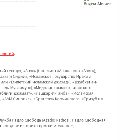
нологий
.
 сектор», «Азов» (батальон «Азов», полк «Азов»),
рака и Сирии», «Исламское Государство Ирака и
или «Египетский исламский джихад»), «Джабхат ан-
н аль-Муслимун»), «Меджлис крымско-татарского
Таблиги Джамаат», «Лашкар-И-Тайба», «Исламская
 «АУМ Синрике», «Братство» Корчинского, «Тризуб им.
ужба Радио Свобода (Azatliq Radiosi), Радио Свободная
ждународное историко-просветительское,