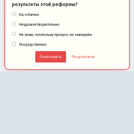
результаты этой реформы?
На отлично
Неудовлетворительно
Не знаю, поскольку процесс не завершён
Посредственно
Результаты
На информационном ресурсе ИА REX применяются рекомендательные
технологии.
Правила применения рекомендательных технологий
.
В России запрещены организации Легион «Свобода России» («Легион Свобода
Тахрир», «Имарат Кавказ» («Кавказский Эмират»), «Исламский джихад – Дж
«Голос Америки», «Левада-Центр», «Idel.Реалии», Кавказ.Реалии, Крым.Реал