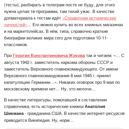
(тесты), разбирать в телеграм-посте не буду, для этого
нужна целая тв-программа, там тихий ужас. В качестве
допматериала к тестам идёт
«Справочник исторических
личностей»
… Его можно купить во всех книжных магазинах
и на маркетплейсах. В нём, типа, справочно краткие
биографии великих мира сего для подготовки 10-11-
классников.
Про
Георгия Константиновича Жукова
так и читаем: «… С
августа 1942 г. заместитель наркома обороны СССР и
заместитель Верховного главнокомандующего. От имени
Верховного главнокомандования 8 мая 1945 г. принял
капитуляцию Германии…». Никаких оговорок про 9 мая по
московскому времени нет… Ну, это мелочи…
В качестве литературы, помогавшей в составлении
справочника, есть исторические книжки
Анатолия
Шикмана
- гражданина США. В качестве интернет-ресурсов
приводится Википедия. Ну, норм…