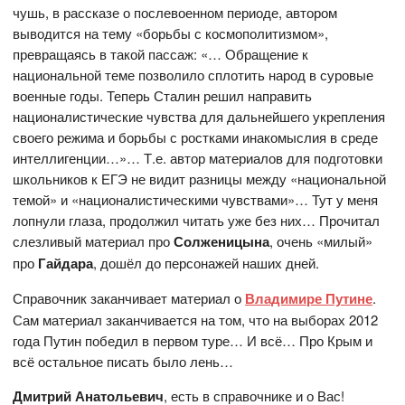
чушь, в рассказе о послевоенном периоде, автором
выводится на тему «борьбы с космополитизмом»,
превращаясь в такой пассаж: «… Обращение к
национальной теме позволило сплотить народ в суровые
военные годы. Теперь Сталин решил направить
националистические чувства для дальнейшего укрепления
своего режима и борьбы с ростками инакомыслия в среде
интеллигенции…»… Т.е. автор материалов для подготовки
школьников к ЕГЭ не видит разницы между «национальной
темой» и «националистическими чувствами»… Тут у меня
лопнули глаза, продолжил читать уже без них… Прочитал
слезливый материал про
Солженицына
, очень «милый»
про
Гайдара
, дошёл до персонажей наших дней.
Справочник заканчивает материал о
Владимире Путине
.
Сам материал заканчивается на том, что на выборах 2012
года Путин победил в первом туре… И всё… Про Крым и
всё остальное писать было лень…
Дмитрий Анатольевич
, есть в справочнике и о Вас!