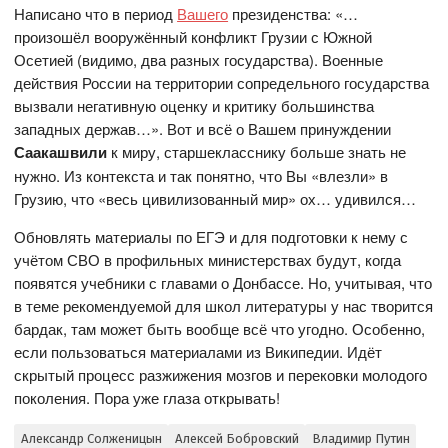
Написано что в период
Вашего
президенства: «…
произошёл вооружённый конфликт Грузии с Южной
Осетией (видимо, два разных государства). Военные
действия России на территории сопредельного государства
вызвали негативную оценку и критику большинства
западных держав…». Вот и всё о Вашем принуждении
Саакашвили
к миру, старшекласснику больше знать не
нужно. Из контекста и так понятно, что Вы «влезли» в
Грузию, что «весь цивилизованный мир» ох… удивился…
Обновлять материалы по ЕГЭ и для подготовки к нему с
учётом СВО в профильных министерствах будут, когда
появятся учебники с главами о Донбассе. Но, учитывая, что
в теме рекомендуемой для школ литературы у нас творится
бардак, там может быть вообще всё что угодно. Особенно,
если пользоваться материалами из Википедии. Идёт
скрытый процесс разжижения мозгов и перековки молодого
поколения. Пора уже глаза открывать!
Александр Солженицын
Алексей Бобровский
Владимир Путин