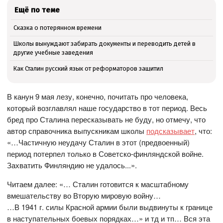
Ещё по теме
Сказка о потерянном времени
Школы вынуждают забирать документы и переводить детей в
другие учебные заведения
Как Сталин русский язык от реформаторов защитил
В канун 9 мая лезу, конечно, почитать про человека,
который возглавлял наше государство в тот период. Весь
бред про Сталина пересказывать не буду, но отмечу, что
автор справочника выпускникам школы
подсказывает
, что:
«…Частичную неудачу Сталин в этот (предвоенный)
период потерпел только в Советско-финляндской войне.
Захватить Финляндию не удалось...».
Читаем далее: «… Сталин готовится к масштабному
вмешательству во Вторую мировую войну…
…В 1941 г. силы Красной армии были выдвинуты к границе
в наступательных боевых порядках…» и тд и тп… Вся эта