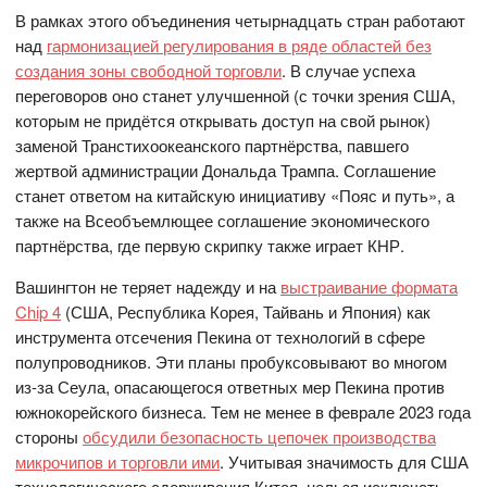
В рамках этого объединения четырнадцать стран работают
над
гармонизацией регулирования в ряде областей без
создания зоны свободной торговли
. В случае успеха
переговоров оно станет улучшенной (с точки зрения США,
которым не придётся открывать доступ на свой рынок)
заменой Транстихоокеанского партнёрства, павшего
жертвой администрации Дональда Трампа. Соглашение
станет ответом на китайскую инициативу «Пояс и путь», а
также на Всеобъемлющее соглашение экономического
партнёрства, где первую скрипку также играет КНР.
Вашингтон не теряет надежду и на
выстраивание формата
Chip 4
(США, Республика Корея, Тайвань и Япония) как
инструмента отсечения Пекина от технологий в сфере
полупроводников. Эти планы пробуксовывают во многом
из-за Сеула, опасающегося ответных мер Пекина против
южнокорейского бизнеса. Тем не менее в феврале 2023 года
стороны
обсудили безопасность цепочек производства
микрочипов и торговли ими
. Учитывая значимость для США
технологического сдерживания Китая, нельзя исключать,