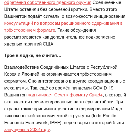
обретения собственного ядерного оружия
Соединённые
Штаты оставили без серьёзной критики. Вместо этого
Вашингтон подаёт сигналы о возможности инициирования
консультаций по вопросам расширенного сдерживания в
трёхстороннем формате
. Такие обсуждения
рассматриваются как дополнительное подкрепление
ядерных гарантий США.
Трое в лодке, не считая…
Взаимодействие Соединённых Штатов с Республикой
Корея и Японией не ограничивается трёхсторонним
форматом. Оно интегрировано в другие координационные
механизмы. Так, ещё со времён пандемии COVID-19
Вашингтон
подтягивает Сеул к формату Quad+
, в который
включаются привилегированные партнёры четвёрки. Три
страны также принимают участие в формировании Индо-
тихоокеанской экономической структуры (Indo-Pacific
Economic Framework, IPEF), переговоры по которой были
запущены в 2022 году
.