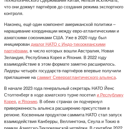
что они дожмут партнёров до создания режима экспортного
контроля.
Наконец, ещё один компонент американской политики –
наращивание координации между евро-атлантическими и
азиатскими союзниками США. Уже в 2020 году был
инициирован
диалог НАТО с Индо-тихоокеанскими
партнёрами
, в число которых вошли Австралия, Новая
Зеландия, Республика Корея и Япония. В 2022 году
взаимодействие в этом формате заметно расширилось.
Лидеры четырёх государств-партнёров впервые получили
приглашение на
саммит Североатлантического альянса
.
В начале 2023 года генеральный секретарь НАТО Йенс
Столтенберг в ходе азиатского турне посетил
и Республику
Корея
,
и Японию
. В обеих странах он подчеркнул
приверженность альянса расширению присутствия в
регионе. Косвенным продуктом саммита НАТО стал запуск
взаимодействия Канберры, Веллингтона, Сеула и Токио в
рамках Азиатско-Тихоокеанской четвёрки. В сентябре 2022