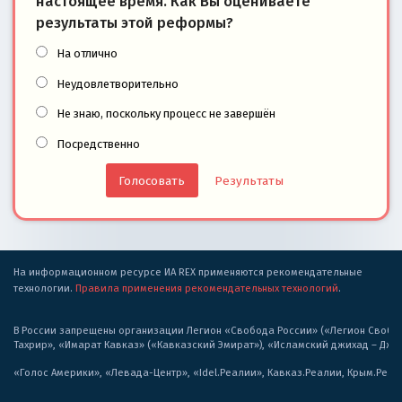
настоящее время. Как Вы оцениваете
результаты этой реформы?
На отлично
Неудовлетворительно
Не знаю, поскольку процесс не завершён
Посредственно
Результаты
На информационном ресурсе ИА REX применяются рекомендательные
технологии.
Правила применения рекомендательных технологий
.
В России запрещены организации Легион «Свобода России» («Легион Свобода
Тахрир», «Имарат Кавказ» («Кавказский Эмират»), «Исламский джихад – Дж
«Голос Америки», «Левада-Центр», «Idel.Реалии», Кавказ.Реалии, Крым.Реал