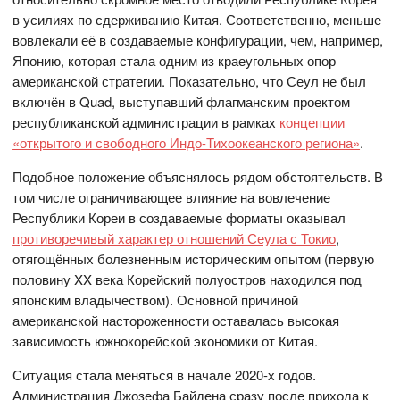
в усилиях по сдерживанию Китая. Соответственно, меньше
вовлекали её в создаваемые конфигурации, чем, например,
Японию, которая стала одним из краеугольных опор
американской стратегии. Показательно, что Сеул не был
включён в Quad, выступавший флагманским проектом
республиканской администрации в рамках
концепции
«открытого и свободного Индо-Тихоокеанского региона»
.
Подобное положение объяснялось рядом обстоятельств. В
том числе ограничивающее влияние на вовлечение
Республики Кореи в создаваемые форматы оказывал
противоречивый характер отношений Сеула с Токио
,
отягощённых болезненным историческим опытом (первую
половину XX века Корейский полуостров находился под
японским владычеством). Основной причиной
американской настороженности оставалась высокая
зависимость южнокорейской экономики от Китая.
Ситуация стала меняться в начале 2020-х годов.
Администрация Джозефа Байдена сразу после прихода к