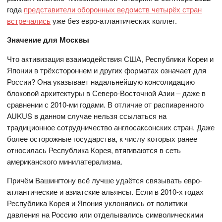
года
представители оборонных ведомств четырёх стран
встречались
уже без евро-атлантических коллег.
Значение для Москвы
Что активизация взаимодействия США, Республики Кореи и
Японии в трёхстороннем и других форматах означает для
России? Она указывает надальнейшую консолидацию
блоковой архитектуры в Северо-Восточной Азии – даже в
сравнении с 2010-ми годами. В отличие от распиаренного
AUKUS в данном случае нельзя ссылаться на
традиционное сотрудничество англосаксонских стран. Даже
более осторожные государства, к числу которых ранее
относилась Республика Корея, втягиваются в сеть
американского минилатерализма.
Причём Вашингтону всё лучше удаётся связывать евро-
атлантические и азиатские альянсы. Если в 2010-х годах
Республика Корея и Япония уклонялись от политики
давления на Россию или отделывались символическими