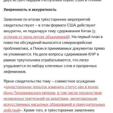
Умеренность и аккуратность
Заявления по итогам трёхсторонних мероприятий
свидетельствуют – в этом формате США действуют
аккуратно, не педалируя тему сдерживания Китая (
в
отличие от ряда других объединений
). На первый план в
повестке обсуждений выносится северокорейская
проблематика, а Пекин в принимаемых документах прямо
не упоминается. На деле вопросы сдерживания КНР в
рамках треугольника отрабатываются, что легко
угадывается по набору ключевых слов и прозрачных
эвфемизмов.
Яркое свидетельство тому – совместное осуждение
«
односторонних попыток изменить статус-кво в водах
Индо-Тихоокеанского региона, в том числе посредством
незаконных притязаний на акватории, милитаризации
искусственных насыпных образований и принудительных
действий
». Кроме того, в трёхсторонних заявлениях