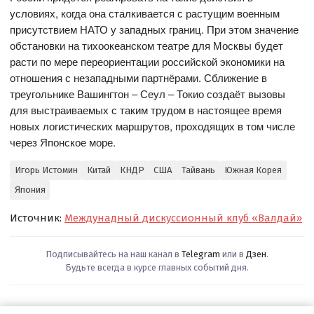
условиях, когда она сталкивается с растущим военным
присутствием НАТО у западных границ. При этом значение
обстановки на тихоокеанском театре для Москвы будет
расти по мере переориентации российской экономики на
отношения с незападными партнёрами. Сближение в
треугольнике Вашингтон – Сеул – Токио создаёт вызовы
для выстраиваемых с таким трудом в настоящее время
новых логистических маршрутов, проходящих в том числе
через Японское море.
Игорь Истомин
Китай
КНДР
США
Тайвань
Южная Корея
Япония
Источник:
Междунадный дискуссионный клуб «Валдай»
Подписывайтесь на наш канал в
Telegram
или в
Дзен
.
Будьте всегда в курсе главных событий дня.