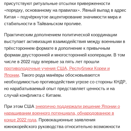
присутствуют ритуальные отсылки приверженности
«порядку, основанному на правилах». Явный выпад в адрес
Китая – подчёркнутое акцентирование значимости мира и
стабильности в Тайваньском проливе.
Практическим дополнением политической координации
выступает активизация взаимодействия между военными в
трёхстороннем формате в дополнение к привычным
формам двусторонней и многосторонней кооперации. В том
числе в 2022 году впервые за пять лет прошли
противолодочные учения США, Республики Кореи и
Японии
. Такого рода манёвры обосновываются
необходимостью противодействия угрозе со стороны КНДР,
но нарабатываемый опыт представляет ценность и на
случай конфликта с Китаем.
При этом США
энергично поддержали решение Японии о
наращивании военного потенциала, обнародованное в
конце 2022 года
. Провокационные заявления
южнокорейского руководства относительно возможности