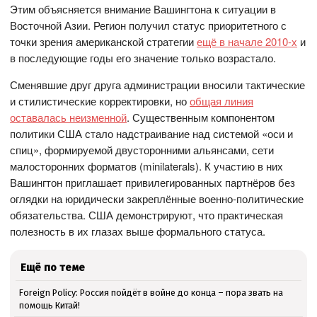
Этим объясняется внимание Вашингтона к ситуации в
Восточной Азии. Регион получил статус приоритетного с
точки зрения американской стратегии
ещё в начале 2010-х
и
в последующие годы его значение только возрастало.
Сменявшие друг друга администрации вносили тактические
и стилистические корректировки, но
общая линия
оставалась неизменной
. Существенным компонентом
политики США стало надстраивание над системой «оси и
спиц», формируемой двусторонними альянсами, сети
малосторонних форматов (minilaterals). К участию в них
Вашингтон приглашает привилегированных партнёров без
оглядки на юридически закреплённые военно-политические
обязательства. США демонстрируют, что практическая
полезность в их глазах выше формального статуса.
Ещё по теме
Foreign Policy: Россия пойдёт в войне до конца – пора звать на
помощь Китай!