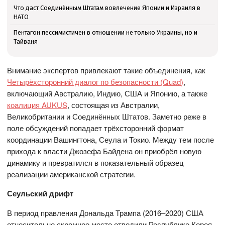
Что даст Соединённым Штатам вовлечение Японии и Израиля в
НАТО
Пентагон пессимистичен в отношении не только Украины, но и
Тайваня
Внимание экспертов привлекают такие объединения, как
Четырёхсторонний диалог по безопасности (Quad)
,
включающий Австралию, Индию, США и Японию, а также
коалиция AUKUS
, состоящая из Австралии,
Великобритании и Соединённых Штатов. Заметно реже в
поле обсуждений попадает трёхсторонний формат
координации Вашингтона, Сеула и Токио. Между тем после
прихода к власти Джозефа Байдена он приобрёл новую
динамику и превратился в показательный образец
реализации американской стратегии.
Сеульский дрифт
В период правления Дональда Трампа (2016–2020) США
относительно скромное место отводили Республике Корея