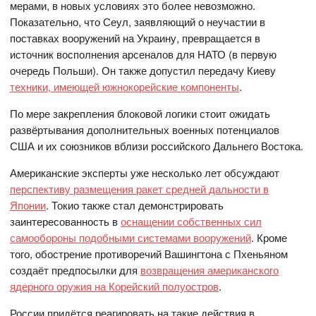
мерами, в новых условиях это более невозможно.
Показательно, что Сеул, заявляющий о неучастии в
поставках вооружений на Украину, превращается в
источник восполнения арсеналов для НАТО (в первую
очередь Польши). Он также допустил передачу Киеву
техники, имеющей южнокорейские компоненты
.
По мере закрепления блоковой логики стоит ожидать
развёртывания дополнительных военных потенциалов
США и их союзников вблизи российского Дальнего Востока.
Американские эксперты уже несколько лет обсуждают
перспективу размещения ракет средней дальности в
Японии
. Токио также стал демонстрировать
заинтересованность в
оснащении собственных сил
самообороны подобными системами вооружений
. Кроме
того, обострение противоречий Вашингтона с Пхеньяном
создаёт предпосылки для
возвращения американского
ядерного оружия на Корейский полуостров
.
России придётся реагировать на такие действия в