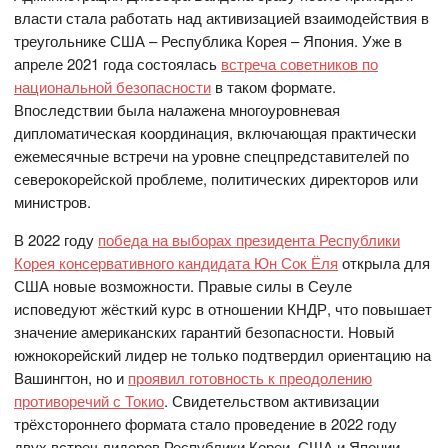
власти стала работать над активизацией взаимодействия в
треугольнике США – Республика Корея – Япония. Уже в
апреле 2021 года состоялась
встреча советников по
национальной безопасности
в таком формате.
Впоследствии была налажена многоуровневая
дипломатическая координация, включающая практически
ежемесячные встречи на уровне спецпредставителей по
северокорейской проблеме, политических директоров или
министров.
В 2022 году
победа на выборах президента Республики
Корея консервативного кандидата Юн Сок Ёля
открыла для
США новые возможности. Правые силы в Сеуле
исповедуют жёсткий курс в отношении КНДР, что повышает
значение американских гарантий безопасности. Новый
южнокорейский лидер не только подтвердил ориентацию на
Вашингтон, но и
проявил готовность к преодолению
противоречий с Токио
. Свидетельством активизации
трёхстороннего формата стало проведение в 2022 году
двух встреч лидеров Республики Кореи, США и Японии.