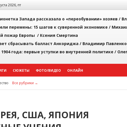
густа 2026, пт
ионетка Запада рассказала о «переобувании» хозяев /
Вл
рели перемены: 15 шагов к суверенной экономике /
Михаи
й пожар Европы /
Ксения Смертина
ает сбрасывать балласт Анкориджа /
Владимир Павленко
 1904 года: первые уступки во внутренней политике /
Оле
ИГИ
СЮЖЕТЫ
ФОТО/ВИДЕО
ОНЛАЙН
ство
Все рубрики →
РЕЯ, США, ЯПОНИЯ