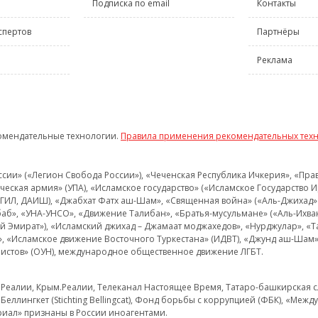
Подписка по email
Контакты
спертов
Партнёры
Реклама
омендательные технологии.
Правила применения рекомендательных тех
и» («Легион Свобода России»), «Чеченская Республика Ичкерия», «Правый
еская армия» (УПА), «Исламское государство» («Исламское Государство И
 ИГИЛ, ДАИШ), «Джабхат Фатх аш-Шам», «Священная война» («Аль-Джихад» 
аб», «УНА-УНСО», «Движение Талибан», «Братья-мусульмане» («Аль-Ихва
кий Эмират»), «Исламский джихад – Джамаат моджахедов», «Нурджулар», «
», «Исламское движение Восточного Туркестана» (ИДВТ), «Джунд аш-Шам»,
истов» (ОУН), международное общественное движение ЛГБТ.
з.Реалии, Крым.Реалии, Телеканал Настоящее Время, Татаро-башкирская сл
Беллингкет (Stichting Bellingcat), Фонд борьбы с коррупцией (ФБК), «Ме
иал» признаны в России иноагентами.