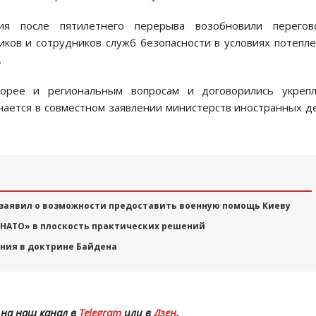
 после пятилетнего перерыва возобновили перегов
ков и сотрудников служб безопасности в условиях потепл
.
орее и региональным вопросам и договорились укрепл
чается в совместном заявлении министерств иностранных д
 заявил о возможности предоставить военную помощь Киеву
 НАТО» в плоскость практических решений
ония в доктрине Байдена
на наш канал в
Telegram
или в
Дзен
.