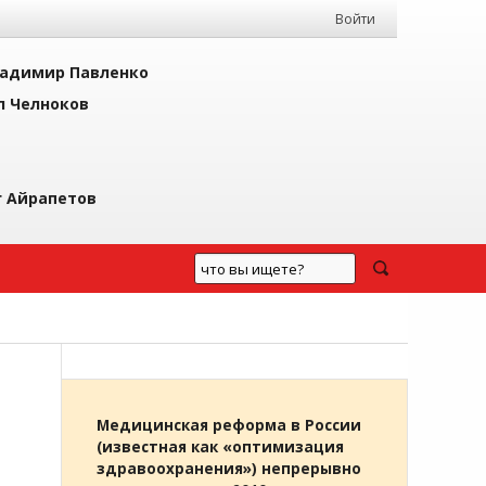
Войти
адимир Павленко
л Челноков
г Айрапетов
Медицинская реформа в России
(известная как «оптимизация
здравоохранения») непрерывно