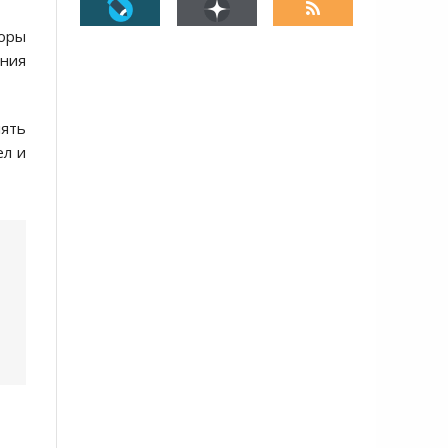
оры
ения
ять
ел и