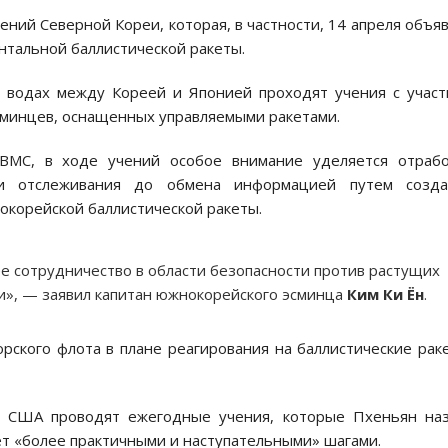
ений Северной Кореи, которая, в частности, 14 апреля объя
нтальной баллистической ракеты.
х водах между Кореей и Японией проходят учения с учас
эсминцев, оснащенных управляемыми ракетами.
ВМС, в ходе учений особое внимание уделяется отрабо
и отслеживания до обмена информацией путем созда
рокорейской баллистической ракеты.
е сотрудничество в области безопасности против растущих
и», — заявил капитан южнокорейского эсминца
Ким Ки Ён
.
рского флота в плане реагирования на баллистические рак
 США проводят ежегодные учения, которые Пхеньян наз
ет «более практичными и наступательными» шагами.