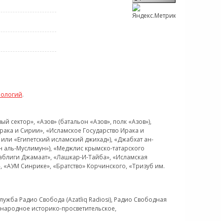
нологий
.
 сектор», «Азов» (батальон «Азов», полк «Азов»),
рака и Сирии», «Исламское Государство Ирака и
или «Египетский исламский джихад»), «Джабхат ан-
н аль-Муслимун»), «Меджлис крымско-татарского
Таблиги Джамаат», «Лашкар-И-Тайба», «Исламская
 «АУМ Синрике», «Братство» Корчинского, «Тризуб им.
ужба Радио Свобода (Azatliq Radiosi), Радио Свободная
ждународное историко-просветительское,