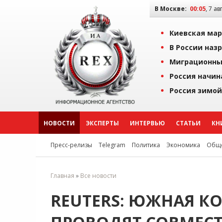
В Москве:
00:05
, 7 ав
Киевская мар
В России наз
Миграционны
Россия начин
Россия зимой
НОВОСТИ
ЭКСПЕРТЫ
ИНТЕРВЬЮ
СТАТЬИ
КН
Пресс-релизы
Telegram
Политика
Экономика
Обще
Главная
»
Все новости
REUTERS: ЮЖНАЯ КО