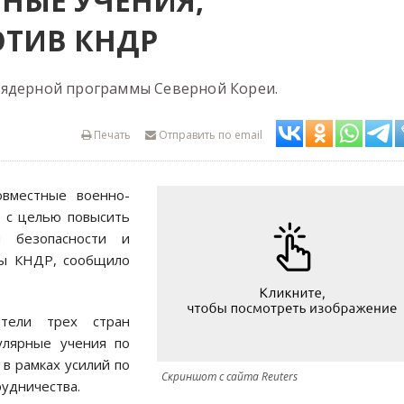
НЫЕ УЧЕНИЯ,
ОТИВ КНДР
 ядерной программы Северной Кореи.
Печать
Отправить по email
вместные военно-
е с целью повысить
и безопасности и
ны КНДР, сообщило
тели трех стран
улярные учения по
в рамках усилий по
Скриншот с сайта Reuters
рудничества.