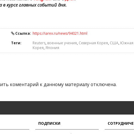
а в курсе главных событий дня.
Ссылка:
https://iarex.ru/news/94021.html
Теги:
Reuters
,
военные учения
,
Северная Корея
,
США
,
Южная
Корея
,
Япония
ить коментарий к данному материалу отключена.
ПОДПИСКИ
СОТРУДНИЧЕ