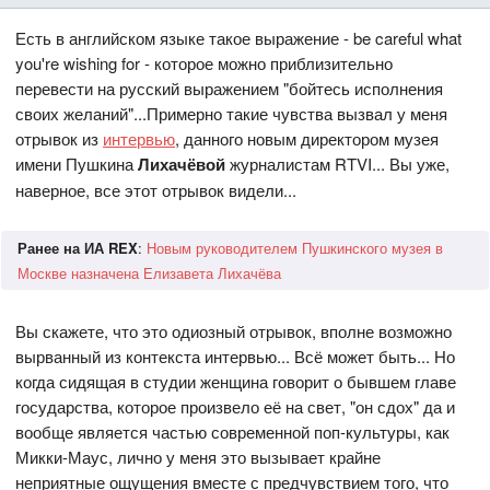
Есть в английском языке такое выражение - be careful what
you're wishing for - которое можно приблизительно
перевести на русский выражением "бойтесь исполнения
своих желаний"...Примерно такие чувства вызвал у меня
отрывок из
интервью
, данного новым директором музея
имени Пушкина
Лихачёвой
журналистам RTVI... Вы уже,
наверное, все этот отрывок видели...
Ранее на ИА REX
:
Новым руководителем Пушкинского музея в
Москве назначена Елизавета Лихачёва
Вы скажете, что это одиозный отрывок, вполне возможно
вырванный из контекста интервью... Всё может быть... Но
когда сидящая в студии женщина говорит о бывшем главе
государства, которое произвело её на свет, "он сдох" да и
вообще является частью современной поп-культуры, как
Микки-Маус, лично у меня это вызывает крайне
неприятные ощущения вместе с предчувствием того, что