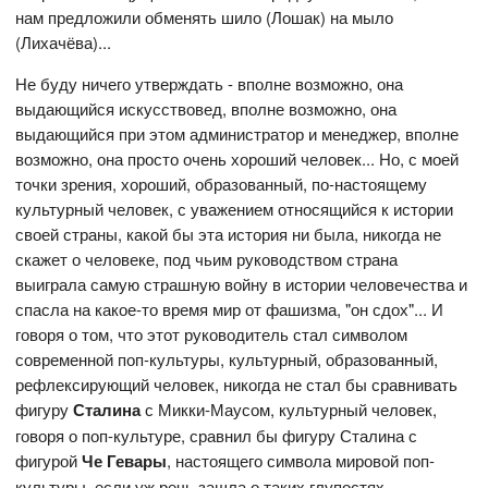
нам предложили обменять шило (Лошак) на мыло
(Лихачёва)...
Не буду ничего утверждать - вполне возможно, она
выдающийся искусствовед, вполне возможно, она
выдающийся при этом администратор и менеджер, вполне
возможно, она просто очень хороший человек... Но, с моей
точки зрения, хороший, образованный, по-настоящему
культурный человек, с уважением относящийся к истории
своей страны, какой бы эта история ни была, никогда не
скажет о человеке, под чьим руководством страна
выиграла самую страшную войну в истории человечества и
спасла на какое-то время мир от фашизма, "он сдох"... И
говоря о том, что этот руководитель стал символом
современной поп-культуры, культурный, образованный,
рефлексирующий человек, никогда не стал бы сравнивать
фигуру
Сталина
с Микки-Маусом, культурный человек,
говоря о поп-культуре, сравнил бы фигуру Сталина с
фигурой
Че Гевары
, настоящего символа мировой поп-
культуры, если уж речь зашла о таких глупостях...