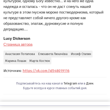
культурой, одному Богу известно... и на него же одна
надежда и осталась - что он не даст сгинуть нашей
культуре в этом гнусном мороке постмодернизма, который
не представляет собой ничего другого кроме как
образованство, эпатаж, дурновкусие и полную
деградацию....
Lucy Dickerson
Страница автора
Анастасия Потапова
Елизавета Лихачёва
Иосиф Сталин
Марина Лошак
Марта Костюк
Источник:
https://vk.com/id548019116
Подписывайтесь на наш канал в
Telegram
или в
Дзен
.
Будьте всегда в курсе главных событий дня.