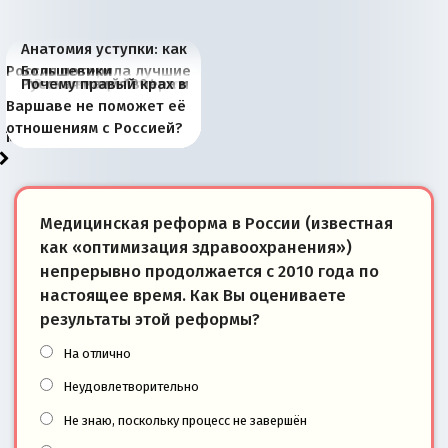
Анатомия уступки: как
Россия потеряла лучшие
Большевики
Киевская марионетка
В России назрели
Миграционный пожар
Россия начинает
Россия зимой 1904
Русская нация вчера и
Почему правый крах в
рыбопромысловые
отличаются от «Яблока»
Запада рассказала о
перемены: 15 шагов к
Европы
сбрасывать балласт
года: первые уступки во
сегодня
Варшаве не поможет её
районы Баренцева
тем, что они -
«переобувании» хозяев
суверенной экономике
Анкориджа
внутренней политике
отношениям с Россией?
моря
победители
Медицинская реформа в России (известная
как «оптимизация здравоохранения»)
непрерывно продолжается с 2010 года по
настоящее время. Как Вы оцениваете
результаты этой реформы?
На отлично
Неудовлетворительно
Не знаю, поскольку процесс не завершён