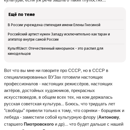
Ещё по теме
В России учреждена стипендия имени Елены Гнесиной
Российский артист нужен Западу исключительно как таран и
агитатор внутри самой России
КультRUист: Отечественный кинорынок - это распил для
кинодельцов
Вот что вы мне ни говорите про СССР, но в СССР в
специализированных ВУЗах готовили настоящих
профессионалов - настоящих режиссёров, настоящих
актёров, достойных художников, прекрасных
искусствоведов, в общем всех тех, на ком держалась
русская советская культура... Боюсь, что тридцать лет
"свободы" привели только к тому, что сорняки - борщевик и
лебеда - заместили собой культурную флору (
Антонову
,
старшего
Пиотровского
и др)... что будет дальше с нашей