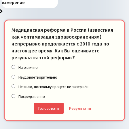
«переобувании» хозяев
суверенной экономике
Анкориджа
внутренней политике
отношениям с Россией?
Южной Осетии
измерение
Медицинская реформа в России (известная
как «оптимизация здравоохранения»)
непрерывно продолжается с 2010 года по
настоящее время. Как Вы оцениваете
результаты этой реформы?
На отлично
Неудовлетворительно
Не знаю, поскольку процесс не завершён
Посредственно
Результаты