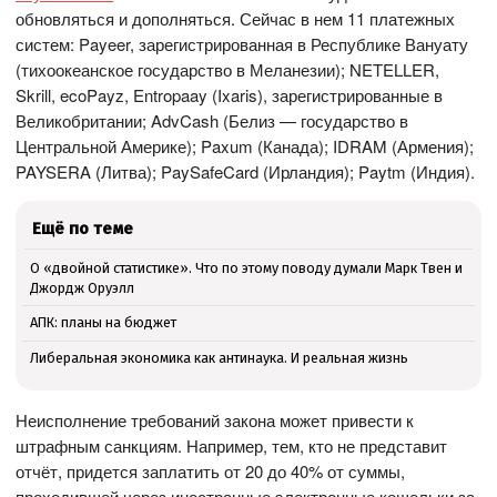
обновляться и дополняться. Сейчас в нем 11 платежных
систем: Payeer, зарегистрированная в Республике Вануату
(тихоокеанское государство в Меланезии); NETELLER,
Skrill, ecoPayz, Entropaay (Ixaris), зарегистрированные в
Великобритании; AdvCash (Белиз — государство в
Центральной Америке); Paxum (Канада); IDRAM (Армения);
PAYSERA (Литва); PaySafeCard (Ирландия); Paytm (Индия).
Ещё по теме
О «двойной статистике». Что по этому поводу думали Марк Твен и
Джордж Оруэлл
АПК: планы на бюджет
Либеральная экономика как антинаука. И реальная жизнь
Неисполнение требований закона может привести к
штрафным санкциям. Например, тем, кто не представит
отчёт, придется заплатить от 20 до 40% от суммы,
проходившей через иностранные электронные кошельки за