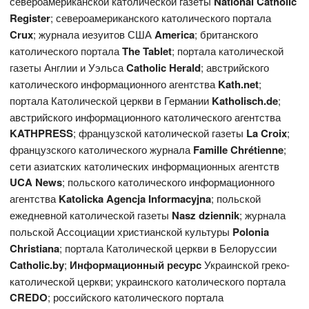
североамериканской католической газеты
National
Catholic
Register
; североамериканского католического портала
Crux
; журнала иезуитов США
America
; британского
католического портала
The
Tablet
; портала католической
газеты Англии и Уэльса
Catholic Herald
; австрийского
католического информационного агентства
Kath.net
;
портала Католической церкви в Германии
Katholisch.de
;
австрийского информационного католического агентства
KATHPRESS
; французской католической газеты
L
a Croix
;
французского католического журнала
Famille Chrétienne
;
сети азиатских католических информационных агентств
UCA News
; польского католического информационного
агентства
Katolicka Agencja Informacyjna
; польской
ежедневной католической газеты
Nasz dziennik
; журнала
польской Ассоциации христианской культуры
Polonia
Christiana
; портала Католической церкви в Белоруссии
Catholic.by
;
Информационный ресурс
Украинской греко-
католической церкви; украинского католического портала
CREDO
; российского католического портала