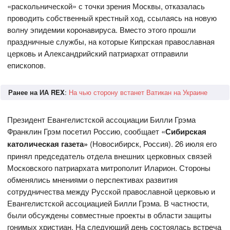
«раскольнической» с точки зрения Москвы, отказалась
проводить собственный крестный ход, ссылаясь на новую
волну эпидемии коронавируса. Вместо этого прошли
праздничные службы, на которые Кипрская православная
церковь и Александрийский патриархат отправили
епископов.
Ранее на ИА REX
:
На чью сторону встанет Ватикан на Украине
Президент Евангелистской ассоциации Билли Грэма
Франклин Грэм посетил Россию, сообщает «
Сибирская
католическая газета»
(Новосибирск, Россия). 26 июля его
принял председатель отдела внешних церковных связей
Московского патриархата митрополит Иларион. Стороны
обменялись мнениями о перспективах развития
сотрудничества между Русской православной церковью и
Евангелистской ассоциацией Билли Грэма. В частности,
были обсуждены совместные проекты в области защиты
гонимых христиан. На следующий день состоялась встреча