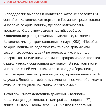
стран за моральные ценности
В преддверии выборов в бундестаг, которые состоятся 26
сентября, Католическая церковь в Германии презентовала
«Пособие по ориентации», где проанализированы
программы баллотирующихся партий, сообщает
Katholisch.de
(Бонн, Германия). Анализ подготовлен
Католическим центром социальных наук (KSZ). «Пособие
по ориентации» не содержит каких-либо прямых или
косвенных рекомендаций по голосованию, оно лишь
говорит, как та или иная партийная программа соотносится
с католической социальной доктриной. В этом контексте
много претензий есть к «Альтернативе для Германии»,
которая превозносит права нации над правами личности. В
случае с Левой партией есть сомнения в ее «колебаниях» в
отношении социальной рыночной экономики.
Китай принимает делегацию движения «Талибан»
(организация, деятельность которой запрещена в РФ),
пишет
La Croix
(Париж, Франция). 27 июля делегация