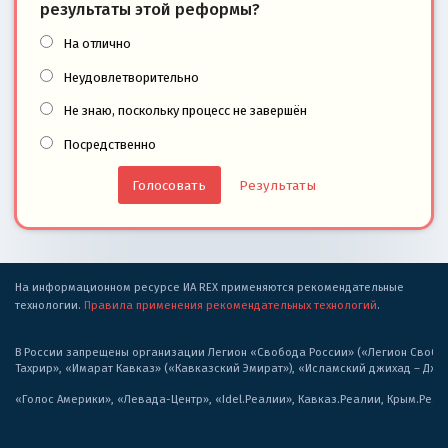
результаты этой реформы?
На отлично
Неудовлетворительно
Не знаю, поскольку процесс не завершён
Посредственно
Результаты
На информационном ресурсе ИА REX применяются рекомендательные
технологии.
Правила применения рекомендательных технологий
.
В России запрещены организации Легион «Свобода России» («Легион Свобода
Тахрир», «Имарат Кавказ» («Кавказский Эмират»), «Исламский джихад – Дж
«Голос Америки», «Левада-Центр», «Idel.Реалии», Кавказ.Реалии, Крым.Реал