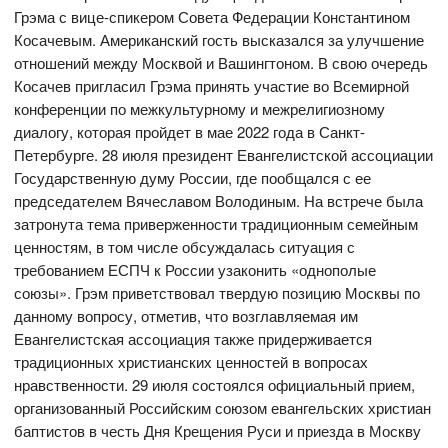
Грэма с вице-спикером Совета Федерации Константином
Косачевым. Американский гость высказался за улучшение
отношений между Москвой и Вашингтоном. В свою очередь
Косачев пригласил Грэма принять участие во Всемирной
конференции по межкультурному и межрелигиозному
диалогу, которая пройдет в мае 2022 года в Санкт-
Петербурге. 28 июля президент Евангелистской ассоциации
Государственную думу России, где пообщался с ее
председателем Вячеславом Володиным. На встрече была
затронута тема приверженности традиционным семейным
ценностям, в том числе обсуждалась ситуация с
требованием ЕСПЧ к России узаконить «однополые
союзы». Грэм приветствовал твердую позицию Москвы по
данному вопросу, отметив, что возглавляемая им
Евангелистская ассоциация также придерживается
традиционных христианских ценностей в вопросах
нравственности. 29 июля состоялся официальный прием,
организованный Российским союзом евангельских христиан
баптистов в честь Дня Крещения Руси и приезда в Москву