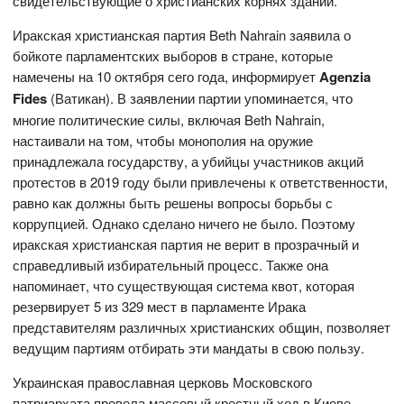
свидетельствующие о христианских корнях зданий.
Иракская христианская партия Beth Nahrain заявила о
бойкоте парламентских выборов в стране, которые
намечены на 10 октября сего года, информирует
Agenzia
Fides
(Ватикан). В заявлении партии упоминается, что
многие политические силы, включая Beth Nahrain,
настаивали на том, чтобы монополия на оружие
принадлежала государству, а убийцы участников акций
протестов в 2019 году были привлечены к ответственности,
равно как должны быть решены вопросы борьбы с
коррупцией. Однако сделано ничего не было. Поэтому
иракская христианская партия не верит в прозрачный и
справедливый избирательный процесс. Также она
напоминает, что существующая система квот, которая
резервирует 5 из 329 мест в парламенте Ирака
представителям различных христианских общин, позволяет
ведущим партиям отбирать эти мандаты в свою пользу.
Украинская православная церковь Московского
патриархата провела массовый крестный ход в Киеве