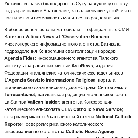
Украины выразил благодарность Сусу за духовную опеку
над украинцами в Братиславе, за налаживание устойчивого
пастырства и возможность молиться на родном языке.
В обзоре использованы материалы — официальных СМИ
Ватикана
Vatican News
и
L'Osservatore Romano
;
миссионерского информационного агентства Ватикана,
подразделения Конгрегации евангелизации народов
Agenzia Fides
; информационного агентства Папского
института заграничных миссий
AsiaNews
; издания
Федерации итальянских католических еженедельников
L'Agenzia Servizio Informazione Religiosa
; портала
итальянского издательского дома «Стражи Святой земли»
Terrasanta.net
; ватиканской редакции итальянской газеты
La Stampa
Vatican
insider
; агентства Конференции
католического епископата США
Catholic News Service
;
североамериканской католической газеты
National Catholic
Reporter
; североамериканского католического
информационного агентства
Catholic News Agency
;