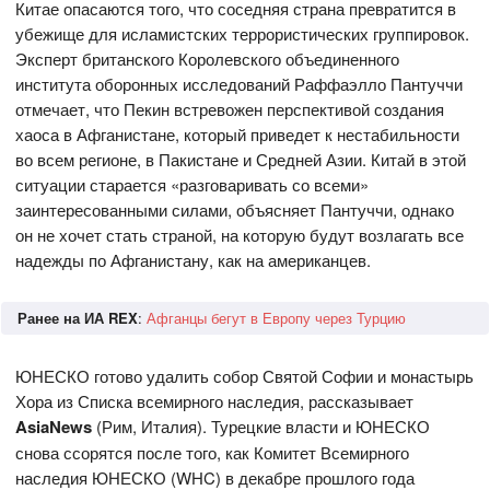
Китае опасаются того, что соседняя страна превратится в
убежище для исламистских террористических группировок.
Эксперт британского Королевского объединенного
института оборонных исследований Раффаэлло Пантуччи
отмечает, что Пекин встревожен перспективой создания
хаоса в Афганистане, который приведет к нестабильности
во всем регионе, в Пакистане и Средней Азии. Китай в этой
ситуации старается «разговаривать со всеми»
заинтересованными силами, объясняет Пантуччи, однако
он не хочет стать страной, на которую будут возлагать все
надежды по Афганистану, как на американцев.
Ранее на ИА REX
:
Афганцы бегут в Европу через Турцию
ЮНЕСКО готово удалить собор Святой Софии и монастырь
Хора из Списка всемирного наследия, рассказывает
AsiaNews
(Рим, Италия). Турецкие власти и ЮНЕСКО
снова ссорятся после того, как Комитет Всемирного
наследия ЮНЕСКО (WHC) в декабре прошлого года