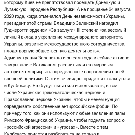
которому Киев не препятствовал посещать Донецкую и
Луганскую Народные Республики. А на прощанье 24 августа
2020 года, когда отмечался День независимости Украины,
президент этой страны Владимир Зеленский наградил
Гуджеротти орденом «За заслуги» III степени «за весомый
личный вклад в укрепление международного авторитета
Украины, развитие межгосударственного сотрудничества,
плодотворную общественную деятельность».
Администрация Зеленского и он сам тогда и сейчас активно
заигрывали с Ватиканом, рассчитывая его мировым
авторитетом прикрыть определенные направления своей
внешней политики. С этим, очевидно, придется столкнуться
и Кулбокасу. Его будут пытаться использовать, в том
числе Украинская греко-католическая церковь и
Православная церковь Украины, чтобы именем нунция
оправдывать собственные антироссийские фобии. По
примеру того, как они используют любые заявления папы
Римского Франциска об Украине, чтобы поднять вопрос о
«российской агрессии» и «угрозах». Вместе с тем
Кулбокасу придется разбираться не только в