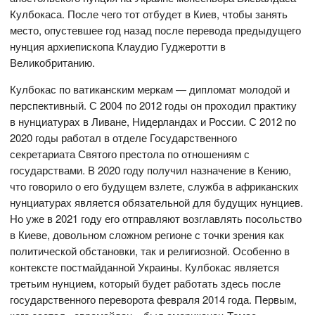
Кулбокаса. После чего тот отбудет в Киев, чтобы занять
место, опустевшее год назад после перевода предыдущего
нунция архиепископа Клаудио Гуджеротти в
Великобританию.
Кулбокас по ватиканским меркам — дипломат молодой и
перспективный. С 2004 по 2012 годы он проходил практику
в нунциатурах в Ливане, Нидерландах и России. С 2012 по
2020 годы работал в отделе Государственного
секретариата Святого престола по отношениям с
государствами. В 2020 году получил назначение в Кению,
что говорило о его будущем взлете, служба в африканских
нунциатурах является обязательной для будущих нунциев.
Но уже в 2021 году его отправляют возглавлять посольство
в Киеве, довольном сложном регионе с точки зрения как
политической обстановки, так и религиозной. Особенно в
контексте постмайданной Украины. Кулбокас является
третьим нунцием, который будет работать здесь после
государственного переворота февраля 2014 года. Первым,