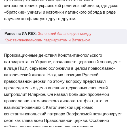
хитросплетениях украинской религиозной жизни, где даже
«братские» униаты и католики латинского обряда в ряде
случаев конфликтуют друг с другом.
Ранее на ИА REX
:
Зеленский балансирует между
Константинопольским патриархатом и Ватиканом
Провокационные действия Константинопольского
патриархата на Украине, создавшего церковный «новодел»
в лице ПЦУ, серьезно осложнили в целом православно-
католический диалог. На днях позицию Русской
православной церкви по этому вопросу представил
председатель отдела внешних церковных сношений
митрополит Иларион. Он назвал большой проблемой
православно-католического диалога тот факт, что во
взаимоотношениях с Католической церковью
константинопольский патриарх Варфоломей позиционирует
себя как глава всей Православной церкви. Особенно
сейчас, после того как внутри нее по причине