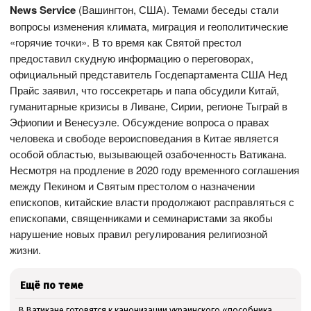
News
Service
(Вашингтон, США). Темами беседы стали
вопросы изменения климата, миграция и геополитические
«горячие точки». В то время как Святой престол
предоставил скудную информацию о переговорах,
официальный представитель Госдепартамента США Нед
Прайс заявил, что госсекретарь и папа обсудили Китай,
гуманитарные кризисы в Ливане, Сирии, регионе Тыграй в
Эфиопии и Венесуэле. Обсуждение вопроса о правах
человека и свободе вероисповедания в Китае является
особой областью, вызывающей озабоченность Ватикана.
Несмотря на продление в 2020 году временного соглашения
между Пекином и Святым престолом о назначении
епископов, китайские власти продолжают расправляться с
епископами, священниками и семинаристами за якобы
нарушение новых правил регулирования религиозной
жизни.
Ещё по теме
В Ватикане готовятся к канонизации украинского «пособника