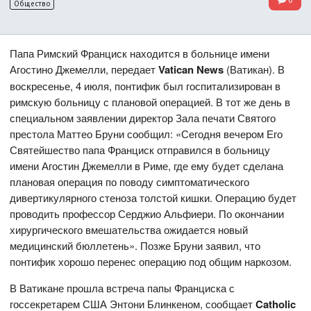
Общество
Папа Римский Франциск находится в больнице имени
Агостино Джемелли, передает
Vatican News
(Ватикан). В
воскресенье, 4 июля, понтифик был госпитализирован в
римскую больницу с плановой операцией. В тот же день в
специальном заявлении директор Зала печати Святого
престола Маттео Бруни сообщил: «Сегодня вечером Его
Святейшество папа Франциск отправился в больницу
имени Агостин Джемелли в Риме, где ему будет сделана
плановая операция по поводу симптоматического
дивертикулярного стеноза толстой кишки. Операцию будет
проводить профессор Серджио Альфиери. По окончании
хирургического вмешательства ожидается новый
медицинский бюллетень». Позже Бруни заявил, что
понтифик хорошо перенес операцию под общим наркозом.
В Ватикане прошла встреча папы Франциска с
госсекретарем США Энтони Блинкеном, сообщает
Catholic