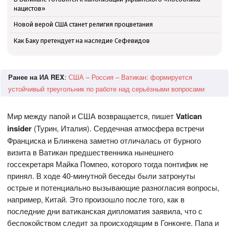
нацистов»
Новой верой США станет религия процветания
Как Баку претендует на наследие Сефевидов
Ранее на ИА REX
:
США – Россия – Ватикан: формируется
устойчивый треугольник по работе над серьёзными вопросами
Мир между папой и США возвращается, пишет
Vatican
insider
(Турин, Италия). Сердечная атмосфера встречи
Франциска и Блинкена заметно отличалась от бурного
визита в Ватикан предшественника нынешнего
госсекретаря Майка Помпео, которого тогда понтифик не
принял. В ходе 40-минутной беседы были затронуты
острые и потенциально вызывающие разногласия вопросы,
например, Китай. Это произошло после того, как в
последние дни ватиканская дипломатия заявила, что с
беспокойством следит за происходящим в Гонконге. Папа и