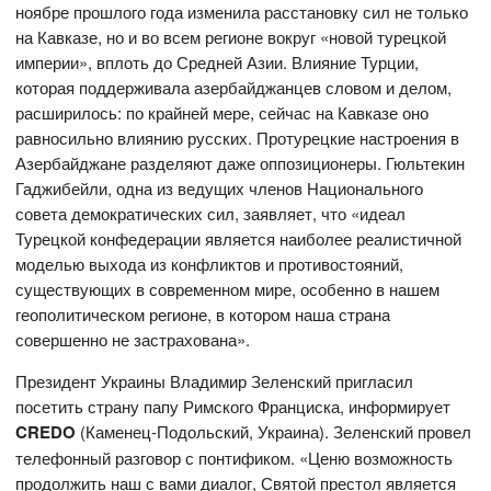
ноябре прошлого года изменила расстановку сил не только
на Кавказе, но и во всем регионе вокруг «новой турецкой
империи», вплоть до Средней Азии. Влияние Турции,
которая поддерживала азербайджанцев словом и делом,
расширилось: по крайней мере, сейчас на Кавказе оно
равносильно влиянию русских. Протурецкие настроения в
Азербайджане разделяют даже оппозиционеры. Гюльтекин
Гаджибейли, одна из ведущих членов Национального
совета демократических сил, заявляет, что «идеал
Турецкой конфедерации является наиболее реалистичной
моделью выхода из конфликтов и противостояний,
существующих в современном мире, особенно в нашем
геополитическом регионе, в котором наша страна
совершенно не застрахована».
Президент Украины Владимир Зеленский пригласил
посетить страну папу Римского Франциска, информирует
CREDO
(Каменец-Подольский, Украина). Зеленский провел
телефонный разговор с понтификом. «Ценю возможность
продолжить наш с вами диалог, Святой престол является