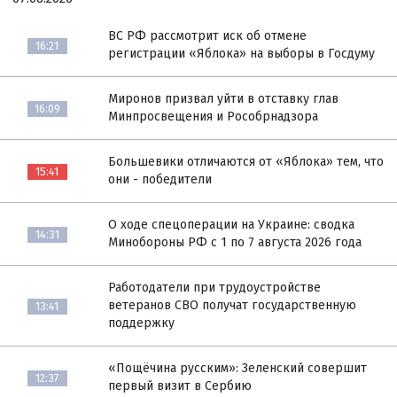
ВС РФ рассмотрит иск об отмене
16:21
регистрации «Яблока» на выборы в Госдуму
Миронов призвал уйти в отставку глав
16:09
Минпросвещения и Рособрнадзора
Большевики отличаются от «Яблока» тем, что
15:41
они - победители
О ходе спецоперации на Украине: сводка
14:31
Минобороны РФ с 1 по 7 августа 2026 года
Работодатели при трудоустройстве
ветеранов СВО получат государственную
13:41
поддержку
«Пощёчина русским»: Зеленский совершит
12:37
первый визит в Сербию