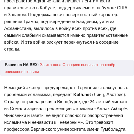
пространство Афганистана и лишает легитимности
правительство в Кабуле, поддерживаемого на бумаге США
и Западом. Поддержка носит поверхностный характер:
решение Трампа, подтвержденное Байденом, уйти из
Афганистана, вылилось в войну всех против всех, где
самыми слабыми оказываются именно правительственные
войска. И эта война рискует перекинуться на соседние
страны.
Ранее на ИА REX
:
За что папа Франциск вызывает на ковёр
епископов Польши
Немецкий эксперт предупреждает: Германия столкнулась с
проблемой исламизма, передает
Kath.net
(Линц, Австрия).
Страну потрясла резня в Вюрцбурге, где 24-летний мигрант
из Сомали зарезал трех женщин с криками «Аллах Акбар!».
Чиновники и газеты не видят опасности распространения
исламизма и ненависти к «неверным». Это тревожит
профессора Берлинского университета имени Гумбольдта