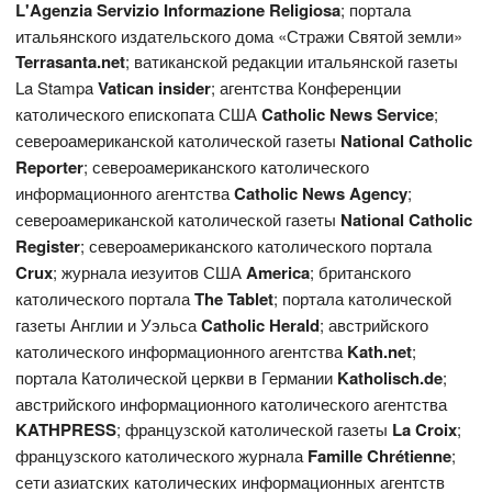
L'Agenzia Servizio Informazione Religiosa
; портала
итальянского издательского дома «Стражи Святой земли»
Terrasanta.net
; ватиканской редакции итальянской газеты
La Stampa
Vatican
insider
; агентства Конференции
католического епископата США
Catholic News Service
;
североамериканской католической газеты
National Catholic
Reporter
; североамериканского католического
информационного агентства
Catholic News Agency
;
североамериканской католической газеты
National
Catholic
Register
; североамериканского католического портала
Crux
; журнала иезуитов США
America
; британского
католического портала
The
Tablet
; портала католической
газеты Англии и Уэльса
Catholic Herald
; австрийского
католического информационного агентства
Kath.net
;
портала Католической церкви в Германии
Katholisch.de
;
австрийского информационного католического агентства
KATHPRESS
; французской католической газеты
L
a Croix
;
французского католического журнала
Famille Chrétienne
;
сети азиатских католических информационных агентств