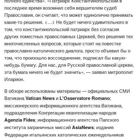
полного единства». «Патриарх Константинопольский в
последнее время возомнил себя вершителем судеб
Православия, он считает, что может единолично принимать
какие-то решения. <…> Не будет ничего удивительного в
том, что константинопольский патриарх без согласия
других поместных православных Церквей, без решения тех
многочисленных вопросов, которые стоят на повестке
православно-католического диалога, просто объявил бы о
том, что произошло воссоединение, подписал бы какую-
нибудь бумагу. Для нас, для Русской православной церкви,
эта бумага ничего не будет значить», — заявил митрополит
Иларион.
В обзоре использованы материалы — официальных СМИ
Ватикана
Vatican News
и
L'Osservatore Romano
;
миссионерского информационного агентства Ватикана,
подразделения Конгрегации евангелизации народов
Agenzia Fides
; информационного агентства Папского
института заграничных миссий
AsiaNews
; издания
Федерации итальянских католических еженедельников