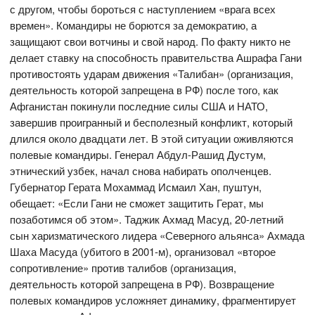
с другом, чтобы бороться с наступлением «врага всех
времен». Командиры не борются за демократию, а
защищают свои вотчины и свой народ. По факту никто не
делает ставку на способность правительства Ашрафа Гани
противостоять ударам движения «Талибан» (организация,
деятельность которой запрещена в РФ) после того, как
Афганистан покинули последние силы США и НАТО,
завершив проигранный и бесполезный конфликт, который
длился около двадцати лет. В этой ситуации оживляются
полевые командиры. Генерал Абдул-Рашид Дустум,
этнический узбек, начал снова набирать ополченцев.
Губернатор Герата Мохаммад Исмаил Хан, пуштун,
обещает: «Если Гани не сможет защитить Герат, мы
позаботимся об этом». Таджик Ахмад Масуд, 20-летний
сын харизматического лидера «Северного альянса» Ахмада
Шаха Масуда (убитого в 2001-м), организовал «второе
сопротивление» против талибов (организация,
деятельность которой запрещена в РФ). Возвращение
полевых командиров усложняет динамику, фрагментирует