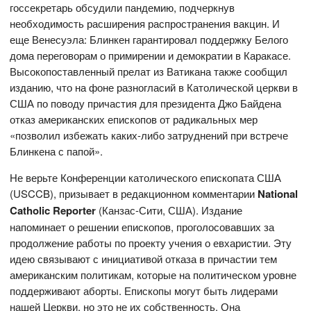
госсекретарь обсудили пандемию, подчеркнув
необходимость расширения распространения вакцин. И
еще Венесуэла: Блинкен гарантировал поддержку Белого
дома переговорам о примирении и демократии в Каракасе.
Высокопоставленный прелат из Ватикана также сообщил
изданию, что на фоне разногласий в Католической церкви в
США по поводу причастия для президента Джо Байдена
отказ американских епископов от радикальных мер
«позволил избежать каких-либо затруднений при встрече
Блинкена с папой».
Не верьте Конференции католического епископата США
(USCCB), призывает в редакционном комментарии
National
Catholic
Reporter
(Канзас-Сити, США). Издание
напоминает о решении епископов, проголосовавших за
продолжение работы по проекту учения о евхаристии. Эту
идею связывают с инициативой отказа в причастии тем
американским политикам, которые на политическом уровне
поддерживают аборты. Епископы могут быть лидерами
нашей Церкви, но это не их собственность. Она