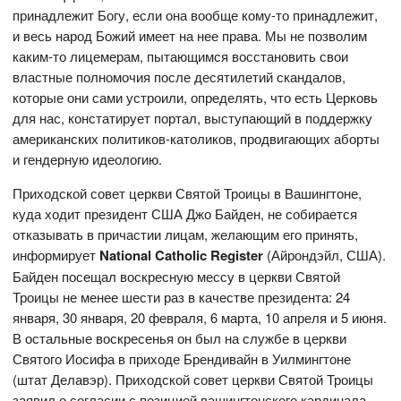
принадлежит Богу, если она вообще кому-то принадлежит,
и весь народ Божий имеет на нее права. Мы не позволим
каким-то лицемерам, пытающимся восстановить свои
властные полномочия после десятилетий скандалов,
которые они сами устроили, определять, что есть Церковь
для нас, констатирует портал, выступающий в поддержку
американских политиков-католиков, продвигающих аборты
и гендерную идеологию.
Приходской совет церкви Святой Троицы в Вашингтоне,
куда ходит президент США Джо Байден, не собирается
отказывать в причастии лицам, желающим его принять,
информирует
National
Catholic
Register
(Айрондэйл, США).
Байден посещал воскресную мессу в церкви Святой
Троицы не менее шести раз в качестве президента: 24
января, 30 января, 20 февраля, 6 марта, 10 апреля и 5 июня.
В остальные воскресенья он был на службе в церкви
Святого Иосифа в приходе Брендивайн в Уилмингтоне
(штат Делавэр). Приходской совет церкви Святой Троицы
заявил о согласии с позицией вашингтонского кардинала