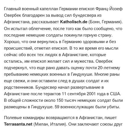
Главный военный капеллан Германии епископ Франц-Йозеф
Овербек благодарен за вывод сил бундесвера из
Афганистана, рассказывает
Katholisch.de
(Бонн, Германия).
Он испытал облегчение, после того как было сообщено, что
последние немецкие солдаты покинули горную страну.
Хорошо, что они вернулись в Германию здоровыми и без
происшествий, отметил епископ. В то же время его мысли
сейчас обо всех тех людях в Афганистане, которые
остались, им епископ желает сил и мужества. Овербек
подчеркнул, что еще рано давать оценку почти 20-летнему
пребыванию немецких военных в Гиндукуше. Многие раны
еще свежи, и они оставили след в душах солдат и их
родственников. Бундесвер начал развертывание в
Афганистане после терактов 11 сентября 2001 года в США.
В общей сложности около 150 тысяч немецких солдат были
размещены в Гиндукуше. 59 военнослужащих были убиты.
Полевые командиры возвращаются в Афганистан, пишет
Terrasanta.net
(Милан, Италия). Они заключают союзы друг