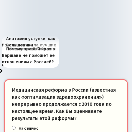
Анатомия уступки: как
Россия потеряла лучшие
Большевики
Киевская марионетка
В России назрели
Миграционный пожар
Россия начинает
Россия зимой 1904
Русская нация вчера и
Почему правый крах в
рыбопромысловые
отличаются от «Яблока»
Запада рассказала о
перемены: 15 шагов к
Европы
сбрасывать балласт
года: первые уступки во
сегодня
Варшаве не поможет её
районы Баренцева
тем, что они -
«переобувании» хозяев
суверенной экономике
Анкориджа
внутренней политике
отношениям с Россией?
моря
победители
Медицинская реформа в России (известная
как «оптимизация здравоохранения»)
непрерывно продолжается с 2010 года по
настоящее время. Как Вы оцениваете
результаты этой реформы?
На отлично