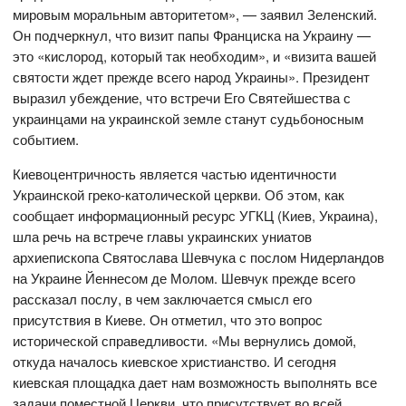
мировым моральным авторитетом», — заявил Зеленский.
Он подчеркнул, что визит папы Франциска на Украину —
это «кислород, который так необходим», и «визита вашей
святости ждет прежде всего народ Украины». Президент
выразил убеждение, что встречи Его Святейшества с
украинцами на украинской земле станут судьбоносным
событием.
Киевоцентричность является частью идентичности
Украинской греко-католической церкви. Об этом, как
сообщает информационный ресурс УГКЦ (Киев, Украина),
шла речь на встрече главы украинских униатов
архиепископа Святослава Шевчука с послом Нидерландов
на Украине Йеннесом де Молом. Шевчук прежде всего
рассказал послу, в чем заключается смысл его
присутствия в Киеве. Он отметил, что это вопрос
исторической справедливости. «Мы вернулись домой,
откуда началось киевское христианство. И сегодня
киевская площадка дает нам возможность выполнять все
задачи поместной Церкви, что присутствует во всей