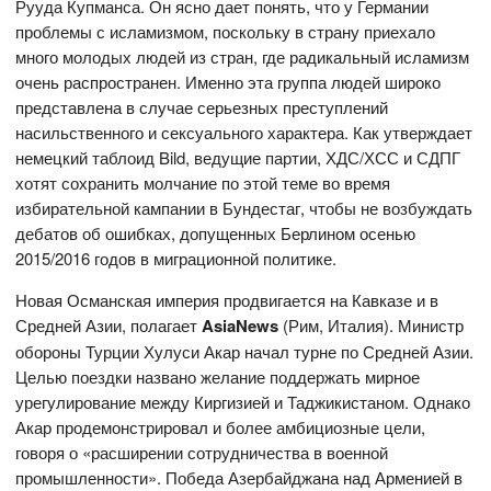
Рууда Купманса. Он ясно дает понять, что у Германии
проблемы с исламизмом, поскольку в страну приехало
много молодых людей из стран, где радикальный исламизм
очень распространен. Именно эта группа людей широко
представлена в случае серьезных преступлений
насильственного и сексуального характера. Как утверждает
немецкий таблоид Bild, ведущие партии, ХДС/ХСС и СДПГ
хотят сохранить молчание по этой теме во время
избирательной кампании в Бундестаг, чтобы не возбуждать
дебатов об ошибках, допущенных Берлином осенью
2015/2016 годов в миграционной политике.
Новая Османская империя продвигается на Кавказе и в
Средней Азии, полагает
AsiaNews
(Рим, Италия). Министр
обороны Турции Хулуси Акар начал турне по Средней Азии.
Целью поездки названо желание поддержать мирное
урегулирование между Киргизией и Таджикистаном. Однако
Акар продемонстрировал и более амбициозные цели,
говоря о «расширении сотрудничества в военной
промышленности». Победа Азербайджана над Арменией в