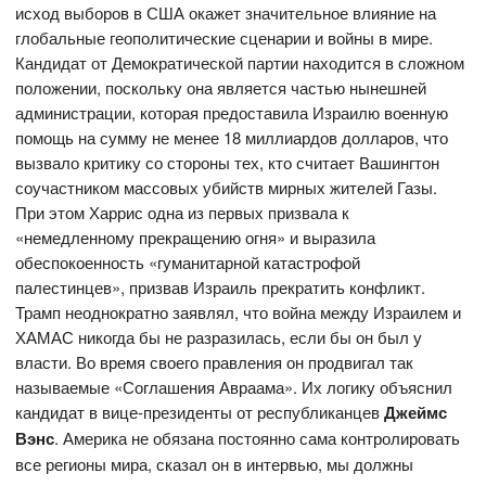
исход выборов в США окажет значительное влияние на
глобальные геополитические сценарии и войны в мире.
Кандидат от Демократической партии находится в сложном
положении, поскольку она является частью нынешней
администрации, которая предоставила Израилю военную
помощь на сумму не менее 18 миллиардов долларов, что
вызвало критику со стороны тех, кто считает Вашингтон
соучастником массовых убийств мирных жителей Газы.
При этом Харрис одна из первых призвала к
«немедленному прекращению огня» и выразила
обеспокоенность «гуманитарной катастрофой
палестинцев», призвав Израиль прекратить конфликт.
Трамп неоднократно заявлял, что война между Израилем и
ХАМАС никогда бы не разразилась, если бы он был у
власти. Во время своего правления он продвигал так
называемые «Соглашения Авраама». Их логику объяснил
кандидат в вице-президенты от республиканцев
Джеймс
Вэнс
. Америка не обязана постоянно сама контролировать
все регионы мира, сказал он в интервью, мы должны