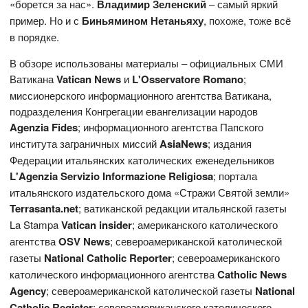
«борется за нас».
Владимир Зеленский
– самый яркий
пример. Но и с
Биньямином Нетаньяху
, похоже, тоже всё
в порядке.
В обзоре использованы материалы – официальных СМИ
Ватикана
Vatican News
и
L'Osservatore Romano
;
миссионерского информационного агентства Ватикана,
подразделения Конгрегации евангелизации народов
Agenzia Fides
; информационного агентства Папского
института заграничных миссий
AsiaNews
; издания
Федерации итальянских католических еженедельников
L'Agenzia Servizio Informazione Religiosa
; портала
итальянского издательского дома «Стражи Святой земли»
Terrasanta.net
; ватиканской редакции итальянской газеты
La Stampa
Vatican insider
; американского католического
агентства
OS
V
News
; североамериканской католической
газеты
National Catholic Reporter
; североамериканского
католического информационного агентства
Catholic News
Agency
; североамериканской католической газеты
National
Catholic
Register
; североамериканского католического