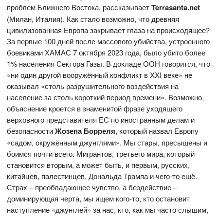
проблем Ближнего Востока, рассказывает
Terrasanta.net
(Милан, Италия). Как стало возможно, что древняя
цивилизованная Европа закрывает глаза на происходящее?
За первые 100 дней после массового убийства, устроенного
боевиками ХАМАС 7 октября 2023 года, было убито более
1% населения Сектора Газы. В докладе ООН говорится, что
«ни один другой вооружённый конфликт в XXI веке» не
оказывал «столь разрушительного воздействия на
население за столь короткий период времени». Возможно,
объяснение кроется в знаменитой фразе уходящего
верховного представителя ЕС по иностранным делам и
безопасности
Жозепа Борреля
, который назвал Европу
«садом, окружённым джунглями». Мы стары, пресыщены и
боимся почти всего. Мигрантов, третьего мира, который
становится вторым, а может быть, и первым, русских,
китайцев, палестинцев, Дональда Трампа и чего-то ещё.
Страх – преобладающее чувство, а бездействие –
доминирующая черта, мы ищем кого-то, кто остановит
наступление «джунглей» за нас, кто, как мы часто слышим,