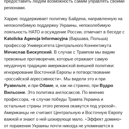
предоставить людям возможность самим управлять своими
регионами.
Харрис поддерживает политику Байдена, направленную на
непоколебимую поддержку Украины, непоколебимую
лояльность НАТО и осуждение России, отмечает в беседе с
Katolicka
Agencja
Informacyjna
(Варшава, Польша)
профессор Университета Центрального Коннектикута
Мечислав Бискупский
. В случае с Трампом мы видим
тревожные противоречия, которые отражают самую
неудачную традицию американской внешней политики:
игнорирование Восточной Европы и потворствование
«российской агрессивности». Мы видели это и при
Рузвельте
, и при
Обаме
, и, как ни странно, при
Вудро
Вильсоне
. Это политика англосаксов. По мнению
профессора, «в случае победы Трампа Украина и
остальные страны этого региона окажутся под угрозой».
Американцы не считают Центральную и Восточную Европу
важной и знают о ней шокирующе мало. «Эффект домино»
от поражения Украины почти никогда не упоминается в