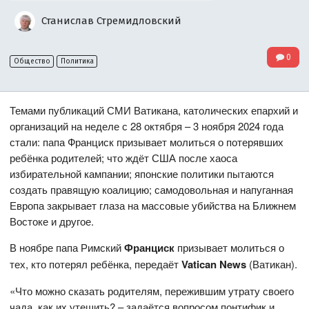
Станислав Стремидловский
0
Общество
Политика
Темами публикаций СМИ Ватикана, католических епархий и
организаций на неделе с 28 октября – 3 ноября 2024 года
стали: папа Франциск призывает молиться о потерявших
ребёнка родителей; что ждёт США после хаоса
избирательной кампании; японские политики пытаются
создать правящую коалицию; самодовольная и напуганная
Европа закрывает глаза на массовые убийства на Ближнем
Востоке и другое.
В ноябре папа Римский
Франциск
призывает молиться о
тех, кто потерял ребёнка, передаёт
Vatican News
(Ватикан).
«Что можно сказать родителям, пережившим утрату своего
чада, как их утешить? – задаётся вопросом понтифик и