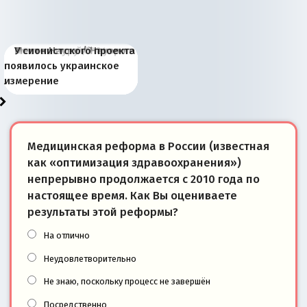
Киевская марионетка
В России назрели
Миграционный пожар
Россия начинает
Россия зимой 1904
Русская нация вчера и
Почему правый крах в
Место Науру / Науэро в
У сионистского проекта
Запада рассказала о
перемены: 15 шагов к
Европы
сбрасывать балласт
года: первые уступки во
сегодня
Варшаве не поможет её
современной истории
появилось украинское
«переобувании» хозяев
суверенной экономике
Анкориджа
внутренней политике
отношениям с Россией?
Южной Осетии
измерение
Медицинская реформа в России (известная
как «оптимизация здравоохранения»)
непрерывно продолжается с 2010 года по
настоящее время. Как Вы оцениваете
результаты этой реформы?
На отлично
Неудовлетворительно
Не знаю, поскольку процесс не завершён
Посредственно