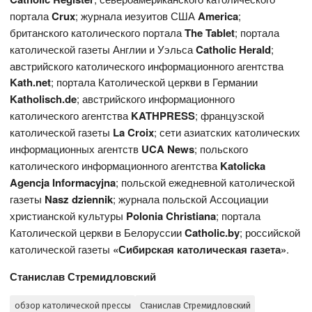
портала
Crux
; журнала иезуитов США
America
;
британского католического портала
The
Tablet
; портала
католической газеты Англии и Уэльса
Catholic Herald
;
австрийского католического информационного агентства
Kath.net
; портала Католической церкви в Германии
Katholisch.de
; австрийского информационного
католического агентства
KATHPRESS
; французской
католической газеты
L
a
Croix
; сети азиатских католических
информационных агентств
UCA News
; польского
католического информационного агентства
Katolicka
Agencja Informacyjna
; польской ежедневной католической
газеты
Nasz dziennik
; журнала польской Ассоциации
христианской культуры
Polonia Christiana
; портала
Католической церкви в Белоруссии
Catholic.by
; российской
католической газеты
«Сибирская католическая газета»
.
Станислав Стремидловский
обзор католической прессы
Станислав Стремидловский