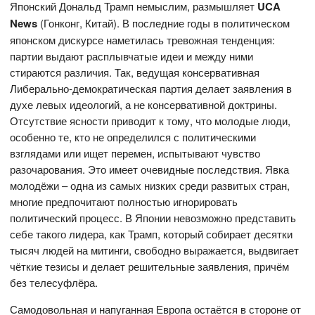
Японский Дональд Трамп немыслим, размышляет
UCA
News
(Гонконг, Китай). В последние годы в политическом
японском дискурсе наметилась тревожная тенденция:
партии выдают расплывчатые идеи и между ними
стираются различия. Так, ведущая консервативная
Либерально-демократическая партия делает заявления в
духе левых идеологий, а не консервативной доктрины.
Отсутствие ясности приводит к тому, что молодые люди,
особенно те, кто не определился с политическими
взглядами или ищет перемен, испытывают чувство
разочарования. Это имеет очевидные последствия. Явка
молодёжи – одна из самых низких среди развитых стран,
многие предпочитают полностью игнорировать
политический процесс. В Японии невозможно представить
себе такого лидера, как Трамп, который собирает десятки
тысяч людей на митинги, свободно выражается, выдвигает
чёткие тезисы и делает решительные заявления, причём
без телесуфлёра.
Самодовольная и напуганная Европа остаётся в стороне от