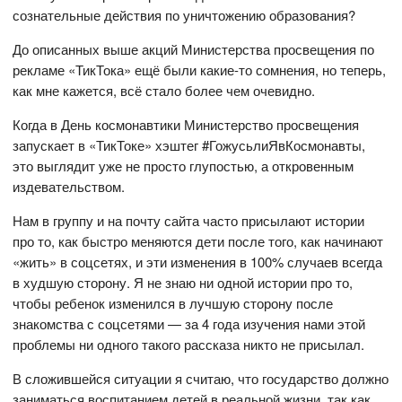
сознательные действия по уничтожению образования?
До описанных выше акций Министерства просвещения по
рекламе «ТикТока» ещё были какие-то сомнения, но теперь,
как мне кажется, всё стало более чем очевидно.
Когда в День космонавтики Министерство просвещения
запускает в «ТикТоке» хэштег #ГожусьлиЯвКосмонавты,
это выглядит уже не просто глупостью, а откровенным
издевательством.
Нам в группу и на почту сайта часто присылают истории
про то, как быстро меняются дети после того, как начинают
«жить» в соцсетях, и эти изменения в 100% случаев всегда
в худшую сторону. Я не знаю ни одной истории про то,
чтобы ребенок изменился в лучшую сторону после
знакомства с соцсетями — за 4 года изучения нами этой
проблемы ни одного такого рассказа никто не присылал.
В сложившейся ситуации я считаю, что государство должно
заниматься воспитанием детей в реальной жизни, так как