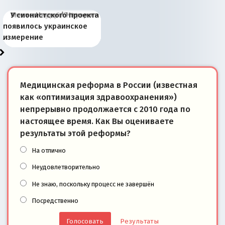
Киевская марионетка
В России назрели
Миграционный пожар
Россия начинает
Россия зимой 1904
Русская нация вчера и
Почему правый крах в
Место Науру / Науэро в
У сионистского проекта
Запада рассказала о
перемены: 15 шагов к
Европы
сбрасывать балласт
года: первые уступки во
сегодня
Варшаве не поможет её
современной истории
появилось украинское
«переобувании» хозяев
суверенной экономике
Анкориджа
внутренней политике
отношениям с Россией?
Южной Осетии
измерение
Медицинская реформа в России (известная
как «оптимизация здравоохранения»)
непрерывно продолжается с 2010 года по
настоящее время. Как Вы оцениваете
результаты этой реформы?
На отлично
Неудовлетворительно
Не знаю, поскольку процесс не завершён
Посредственно
Результаты