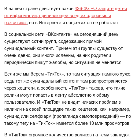
В нашей стране действует закон
436-ФЗ «О защите детей
от информации, причиняющей вред их здоровью и
развитию»
, но в Интернете и соцсетях он не работает.
В социальной сети «ВКонтакте» на сегодняшний день
существуют сотни групп, содержащих прямой
суицидальный контент. Причем эти группы существуют
очень давно, они многочисленны, на них родители
периодически пишут жалобы, но ситуация не меняется.
Если же мы берём «ТикТок», то там ситуация намного хуже,
ведь тот же суицидальный контент там распространяется
через хештеги, а особенность «ТикТок» такова, что такие
ролики могут попасть в ленту абсолютно любому
пользователю. И «ТикТок» не видит никаких проблем в
наличии на своей площадке таких хештегов, как, например,
суицид или селфхарм (пропаганда самоповреждений) — по
такому тегу на «ТикТок» имеется более 13 млн просмотров.
В «ТикТок» огромное количество роликов на тему закладок