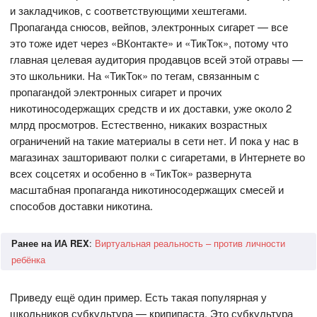
и закладчиков, с соответствующими хештегами.
Пропаганда снюсов, вейпов, электронных сигарет — все
это тоже идет через «ВКонтакте» и «ТикТок», потому что
главная целевая аудитория продавцов всей этой отравы —
это школьники. На «ТикТок» по тегам, связанным с
пропагандой электронных сигарет и прочих
никотиносодержащих средств и их доставки, уже около 2
млрд просмотров. Естественно, никаких возрастных
ограничений на такие материалы в сети нет. И пока у нас в
магазинах зашторивают полки с сигаретами, в Интернете во
всех соцсетях и особенно в «ТикТок» развернута
масштабная пропаганда никотиносодержащих смесей и
способов доставки никотина.
Ранее на ИА REX
:
Виртуальная реальность – против личности
ребёнка
Приведу ещё один пример. Есть такая популярная у
школьников субкультура — крипипаста. Это субкультура