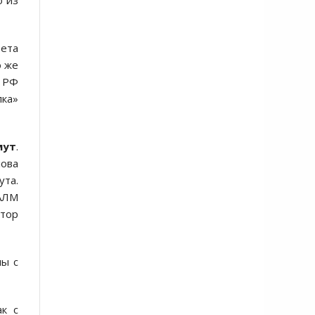
о из
зета
о же
е РФ
лка»
мут
.
лова
та.
«АЛМ
ктор
ны с
ак с