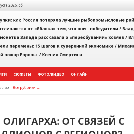
густа 2026, сб
упки: как Россия потеряла лучшие рыбопромысловые ра
тличаются от «Яблока» тем, что они - победители /
Влад
ионетка Запада рассказала о «переобувании» хозяев /
Вл
рели перемены: 15 шагов к суверенной экономике /
Михаи
й пожар Европы /
Ксения Смертина
ИГИ
СЮЖЕТЫ
ФОТО/ВИДЕО
ОНЛАЙН
ство
Все рубрики →
ОЛИГАРХА: ОТ СВЯЗЕЙ С