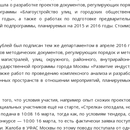
 шла о разработке проектов документов, регулирующих пор
граммы «Благоустройство улиц и городских обществен
годы», а также о работах по подготовке предваритель
 подпрограммы, планируемых на 2015 и 2016 годы. Стоим
рублей был подписан тем же департаментом в апреле 2016 
тов методических документов, регулирующих порядок и ме
магистралей, улиц окружного, районного, внутрирайон
осударственной программы города Москвы «Развитие индус
акже работ по проведению комплексного анализа и разраб
енных пространств в отношении мероприятий, планируемы
того, что условия участия, например опыт схожих проекто
нциальных участников ещё на старте, «Стрелка» опоздала, н
 подана в 10:08 16 марта, тогда как, по условиям тендера, 
онкурсе — 10:00 16 марта, то есть фактически заявка посту
чи. Жалоба в УФАС Москвы по этому поводу поступала от од