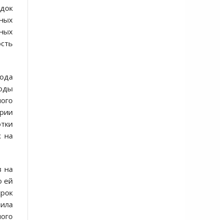
ядок
ных
ных
ость
года
тоды
ного
трии
отки
х на
в на
о ей
срок
пила
ного