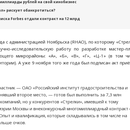
 миллиарды рублей на свой кинобизнес
чел» рискует обанкротиться?
иска Forbes отдали контракт на 12 млрд
да с администрацией Ноябрьска (ЯНАО), по которому «Стре
учно-исследовательскую работу по разработке мастер-п
ющего микрорайоны: «А», «Б», «В», «Г», «Ц-1» (в том ч
тории). А уже 9 ноября того же года был подписан акт при
участник — ОАО «Российский институт градостроительства и
нявший второе место, — готов был выполнить за 7,3 млн
 компаний, но у конкурентов «Стрелки», имевшей к тому
мэрии Москвы и внеконкурсный многомиллиардный контракт 
Опыт и квалификация, которые складывались в том числе на
ольше очков.