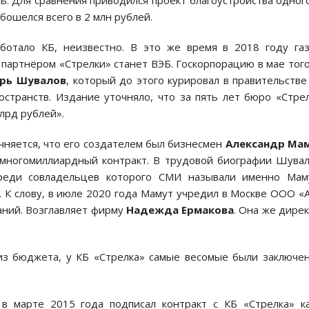
ь. Для сравнения приводился проект благоустройства одног
бошелся всего в 2 млн рублей.
аботало КБ, неизвестно. В это же время в 2018 году га
партнёром «Стрелки» станет ВЭБ. Госкорпорацию в мае тог
рь Шувалов
, который до этого курировал в правительств
странств. Издание уточняло, что за пять лет бюро «Стре
лрд рублей».
очняется, что его создателем был бизнесмен
Александр Ма
 многомиллиардный контракт. В трудовой биографии Шува
реди совладельцев которого СМИ называли именно Маму
 К слову, в июле 2020 года Мамут учредил в Москве ООО 
аний. Возглавляет фирму
Надежда Ермакова
. Она же дире
из бюджета, у КБ «Стрелка» самые весомые были заключе
в марте 2015 года подписал контракт с КБ «Стрелка» к