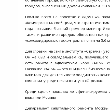
остальные города, включая Ивановскую област
городов, выполненный другой компанией. Он о
Сколько всего на проектах с «Дом.РФ» зар
«Коммерсантъ» сообщила, что стратегическим 
года возглавил бывший премьер-министр
Иго
также и развитие городов, общественных про
«консолидировало госконтракты почти на 5,6 м
Для справки: на сайте института «Стрелка» ут
Он же был и совладельцем КБ, получившего
есть работа в адвокатском бюро «АЛМ», с
Название «АЛМ» — это инициалы бизнесмена.
Капитал» для деятельности холдинговых комп
компании-учредителя института «Стрелка».
Среди сделок прошлых лет, финансируемых 
властями Москвы.
Департамент капитального ремонта Москвы 