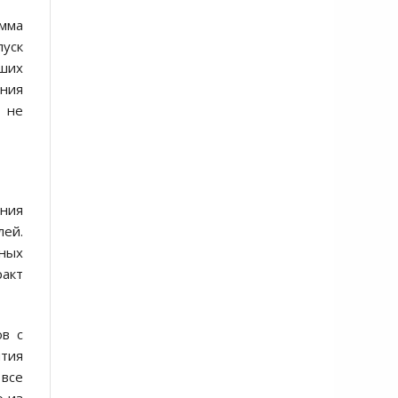
амма
пуск
йших
ения
, не
ания
лей.
ных
ракт
ов с
тия
 все