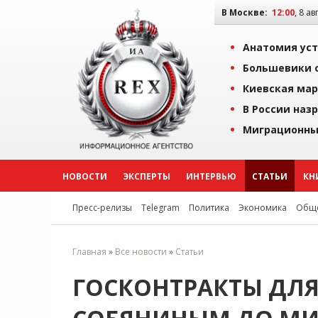
В Москве:
12:00
, 8 ав
Анатомия уст
Большевики о
Киевская мар
В России наз
Миграционны
НОВОСТИ
ЭКСПЕРТЫ
ИНТЕРВЬЮ
СТАТЬИ
КН
Пресс-релизы
Telegram
Политика
Экономика
Обще
Главная
»
Все новости
»
Статьи
ГОСКОНТРАКТЫ ДЛЯ 