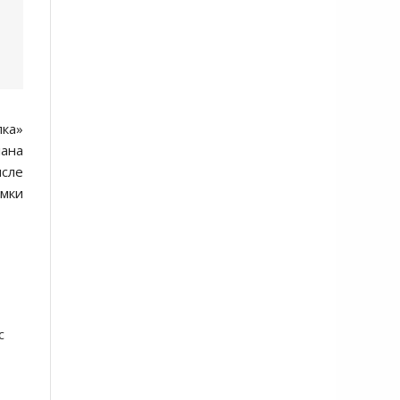
лка»
лана
исле
ёмки
с