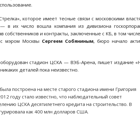
спользование.
трелка», которое имеет тесные связи с московскими власт
 — в их число вошла компания из дивизиона госкорпора
 собственников и контракты, заключенные с КБ, в том числе
и с мэром Москвы
Сергеем Собяниным
, бюро начало акт
реоборудован стадион ЦСКА — ВЭБ-Арена, пишет издание 
 никаких деталей пока неизвестно.
была построена на месте старого стадиона имени Григория
2012 году стало известно, что наблюдательный совет
лению ЦСКА десятилетнего кредита на строительство. В
гурировала как 400 млн долларов США.