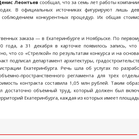
Денис Леонтьев
сообщал, что за семь лет работы компани
родах. В официальных источниках фигурируют лишь дев
с соблюдением конкурентных процедур. Их общая стоим
твенных заказа — в Екатеринбурге и Ноябрьске. По первом
0 года, а 31 декабря в карточке появилось запись, что
о, что со «Стрелкой» по результатам конкурса и на основ
акт подписал департамент архитектуры, градостроительст
страции Екатеринбурга. Речь шла об услугах по разраб
объёмно-пространственного регламента для трёх отдель
имость контракта составила 1,05 млн рублей. Таким обра
л достаточно объёмный труд, который должен был вклю
ерриторий Екатеринбурга, каждая из которых имеет площад