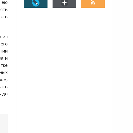
и ею
ять
ость
у из
 его
ании
ва и
отке
ных
зом,
чать
ь до