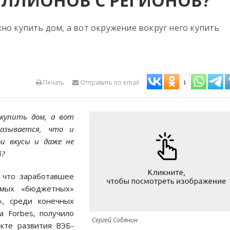
ЛЛИОНОВ С РЕГИОНОВ?
но купить дом, а вот окружение вокруг него купить
Печать
Отправить по email
1
 купить дом, а вот
казывается, что и
ои вкусы и даже не
й?
, что заработавшее
ямых «бюджетных»
», среди конечных
а Forbes, получило
Сергей Собянин
кте развития ВЭБ-