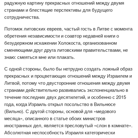
радужную картину прекрасных отношений между двумя
странами и блестящие перспективы для будущего
сотрудничества.
Потомок литовских евреев, частый гость в Литве с момента
обретения независимости и соавтор недавней книги о
безудержном искажении Холокоста, организованном
сменяющими друг друга литовскими правительствами, не
знаю: смеяться мне или плакать.
С одной стороны, было бы нетрудно создать ложный образ
прекрасных и процветающих отношений между Израилем и
Литвой, потому что двусторонние отношения между двумя
странами действительно развивались экспоненциально в
течение последних двух десятилетий, и особенно с 2015
года, когда Израиль открыл посольство в Вильнюсе
(Вильно). С другой стороны, основой для «медового
месяца», описанного в статье обоих министров
иностранных дел, является пресловутый «слон в комнате».
Абсолютная неспособность Израиля категорически