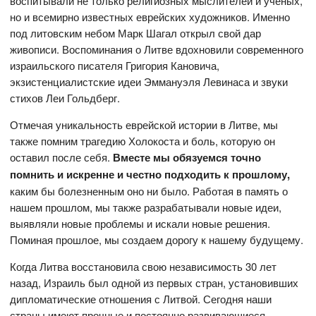
воспитывали не только религиозных мыслителей и ученых,
но и всемирно известных еврейских художников. Именно
под литовским небом Марк Шагал открыл свой дар
живописи. Воспоминания о Литве вдохновили современного
израильского писателя Григория Кановича,
экзистенциалистские идеи Эммануэля Левинаса и звуки
стихов Леи Гольдберг.
Отмечая уникальность еврейской истории в Литве, мы
также помним трагедию Холокоста и боль, которую он
оставил после себя.
Вместе мы обязуемся точно
помнить и искренне и честно подходить к прошлому,
каким бы болезненным оно ни было. Работая в память о
нашем прошлом, мы также разрабатывали новые идеи,
выявляли новые проблемы и искали новые решения.
Поминая прошлое, мы создаем дорогу к нашему будущему.
Когда Литва восстановила свою независимость 30 лет
назад, Израиль был одной из первых стран, установивших
дипломатические отношения с Литвой. Сегодня наши
страны имеют прочные и постоянно развивающиеся