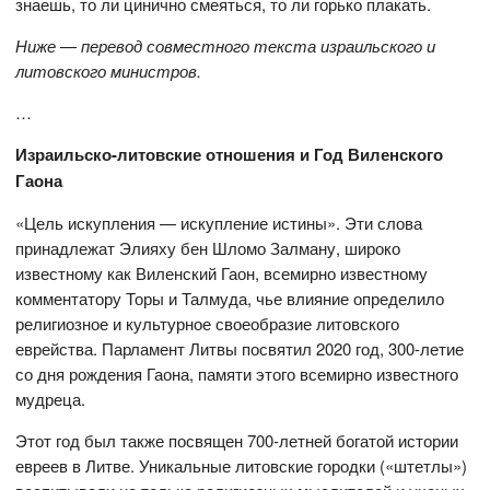
знаешь, то ли цинично смеяться, то ли горько плакать.
Ниже — перевод совместного текста израильского и
литовского министров.
…
Израильско-литовские отношения и Год Виленского
Гаона
«Цель искупления — искупление истины». Эти слова
принадлежат Элияху бен Шломо Залману, широко
известному как Виленский Гаон, всемирно известному
комментатору Торы и Талмуда, чье влияние определило
религиозное и культурное своеобразие литовского
еврейства. Парламент Литвы посвятил 2020 год, 300-летие
со дня рождения Гаона, памяти этого всемирно известного
мудреца.
Этот год был также посвящен 700-летней богатой истории
евреев в Литве. Уникальные литовские городки («штетлы»)