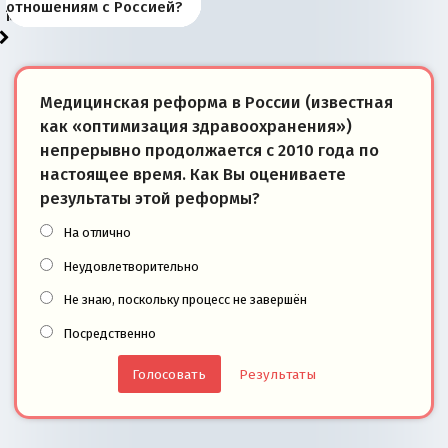
«переобувании» хозяев
суверенной экономике
Анкориджа
внутренней политике
отношениям с Россией?
моря
победители
Медицинская реформа в России (известная
как «оптимизация здравоохранения»)
непрерывно продолжается с 2010 года по
настоящее время. Как Вы оцениваете
результаты этой реформы?
На отлично
Неудовлетворительно
Не знаю, поскольку процесс не завершён
Посредственно
Результаты