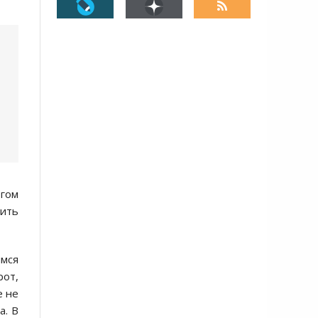
огом
дить
имся
рот,
е не
а. В