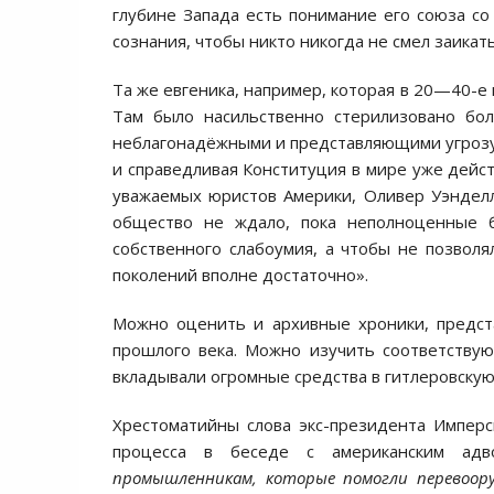
глубине Запада есть понимание его союза со
сознания, чтобы никто никогда не смел заикат
Та же евгеника, например, которая в 20—40-е 
Там было насильственно стерилизовано бол
неблагонадёжными и представляющими угрозу
и справедливая Конституция в мире уже дейс
уважаемых юристов Америки, Оливер Уэнделл
общество не ждало, пока неполноценные б
собственного слабоумия, а чтобы не позволя
поколений вполне достаточно».
Можно оценить и архивные хроники, предст
прошлого века. Можно изучить соответству
вкладывали огромные средства в гитлеровску
Хрестоматийны слова экс-президента Импер
процесса в беседе с американским адво
промышленникам, которые помогли перевоор