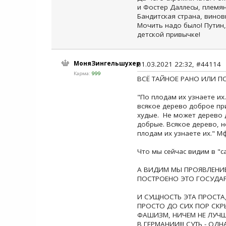
и Фостер Даллесы, племян
Бандитская страна, винов
Мочить надо было! Путин,
детской привычке!
МоняЗингельшухер
01.03.2021 22:32, #44114
Карма:
999
ВСЁ ТАЙНОЕ РАНО ИЛИ П
"По плодам их узнаете их
всякое дерево доброе пр
худые. Не может дерево 
добрые. Всякое дерево, н
плодам их узнаете их." Мф,
Что мы сейчас видим в "с
А ВИДИМ МЫ ПРОЯВЛЕНИ
ПОСТРОЕНО ЭТО ГОСУДАРС
И СУЩНОСТЬ ЭТА ПРОСТА, 
ПРОСТО ДО СИХ ПОР СК
ФАШИЗМ, НИЧЕМ НЕ ЛУЧ
В ГЕРМАНИИ!!! СУТЬ - ОД