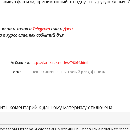
ль живуч фашизм, принимающий то одну, то другую форму. 
на наш канал в
Telegram
или в
Дзен
.
а в курсе главных событий дня.
Ссылка:
https://iarex.ru/articles/79864.html
Теги:
Лев Голинкин
,
США
,
Третий рейх
,
фашизм
ить коментарий к данному материалу отключена.
кфеллеры Гитлера и сделали! Смотрины в Голландии помните?Алле