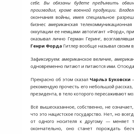
себе. Вы обязаны будете предъявить обвин
производил, кроме военной продукции. Влад
окончания войны, имея специальное разреш
бизнес американская телекоммуникационная
оккупации ее немцами автогигант «Форд», пр
оказывал лично Герман Геринг, возглавляв
Генри Форда
Гитлер вообще называл своим в
Зафиксируем: американское величие, американ
одновременно питают и питаются ими. Отсюда
Прекрасно об этом сказал
Чарльз Буковски
—
рекомендую прочесть его небольшой рассказ, 
президента, в тело которого пересаживают мо
Всё вышесказанное, собственно, не означает,
что это нацистское государство. Нет, но всег
от одного носителя к другому — меняет т
окончательно, оно станет порождать бесч