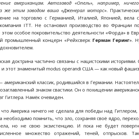
ение американцам. Автозавод «Опель», например, ничег
ела же этим заводом ваша «Дженерал моторс
». Практическ
ение на торговлю с Германией, Италией, Японией, вела 
 компания ITT. Не остановил производство во Франции п
и этом особое покровительство деятельности «Форда» в Ев
ший промышленный концерн «Рейхсверк
Герман Геринг
». Н
дохновителем.
ская доктрина частично связаны с нацистскими историями.
 и этот знаменитый modus operandi США — как новый фашиз
 американский классик, родившийся в Германии. Настояте
озаглавленный знаком свастики. Он о похищении американс
зг Гитлера. Намёк очевиден.
 что Америка ничего не сделала для победы над Гитлером,
да необходимо помнить, что зло, сохраняя своё ядро, перех
ела, но не свою экзистенцию. И пока не будет повергн
исленное множество отражений, теней, отпрысков. Так