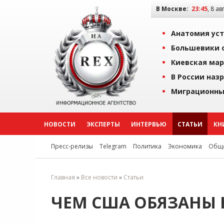
В Москве:
23:46
, 8 ав
Анатомия уст
Большевики о
Киевская мар
В России наз
Миграционны
НОВОСТИ
ЭКСПЕРТЫ
ИНТЕРВЬЮ
СТАТЬИ
КН
Пресс-релизы
Telegram
Политика
Экономика
Обще
Главная
»
Все новости
»
Статьи
ЧЕМ США ОБЯЗАНЫ