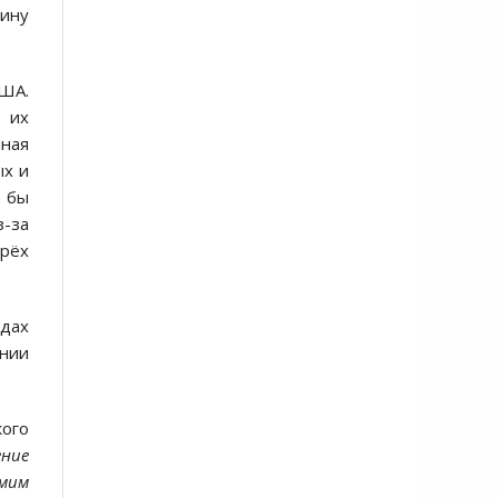
чину
США.
о их
чная
ых и
и бы
-за
Трёх
одах
ании
кого
ние
амим