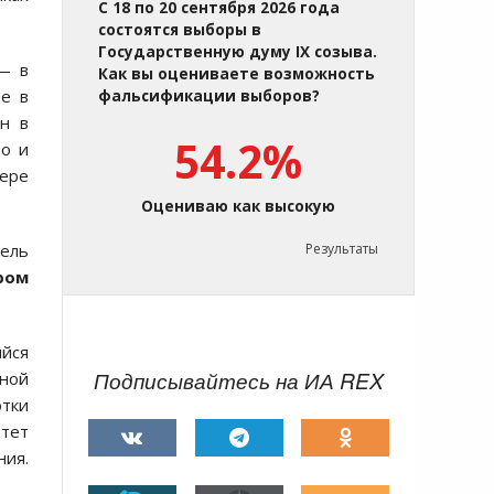
С 18 по 20 сентября 2026 года
состоятся выборы в
Государственную думу IX созыва.
— в
Как вы оцениваете возможность
е в
фальсификации выборов?
ан в
54.2%
но и
фере
Оцениваю как высокую
тель
Результаты
ром
йся
Подписывайтесь на ИА REX
ьной
отки
тет
ния.