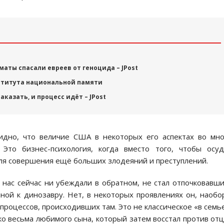
ты спасали евреев от геноцида – JPost
ститута национальной памяти
казать, и процесс идёт – JPost
идно, что величие США в некоторых его аспектах во мн
Это бизнес-психология, когда вместо того, чтобы осу
 для совершения ещё больших злодеяний и преступлений.
 нас сейчас ни убеждали в обратном, не стал отпочковавш
ной к динозавру. Нет, в некоторых проявлениях он, наобо
процессов, происходивших там. Это не классическое «в семь
ко весьма любимого сына, который затем восстал против отц