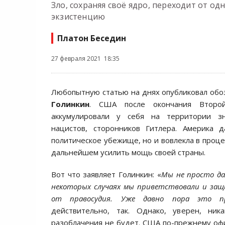
Зло, сохраняя своё ядро, переходит от одн
экзистенцию
Платон Беседин
27 февраля 2021 18:35
Любопытную статью на днях опубликовал об
Голинкин
. США после окончания Второ
аккумулировали у себя на территории зн
нацистов, сторонников Гитлера. Америка 
политическое убежище, но и вовлекла в проце
дальнейшем усилить мощь своей страны.
Вот что заявляет Голинкин: «
Мы не просто да
некоторых случаях мы приветствовали и защ
от правосудия. Уже давно пора это п
действительно, так. Однако, уверен, ник
разоблачения не будет. США по-прежнему оф