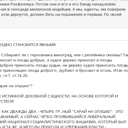
ники Рокфеллера. Потом они и его и его банду назад взяли.
ная в геноциде миллионов индейцев. А мы, идиоты, им поверили.
 если дернутся, должен бить на поражение и первым. По своей
ОЗДНО СТАНОВИТСЯ ЯВНЫМ!!!
. Собирают ли с терновника виноград, или с репейника смоквы? Та
иносит и плоды добрые, а худое дерево приносит и плоды
доброе приносить плоды худые, ни дерево худое приносить плод
е приносящее плода доброго, срубают и бросают в огонь. Итак п
 гл.7, ст.16-20.
арае на опушке"?
Е ИСТИННОЙ ДУХОВНОЙ СУЩНОСТИ, НА ОСНОВЕ КОТОРОЙ И
ТВО!!!
КАК ДВАЖДЫ ДВА - ЧЕТЫРЕ: ГР...НЫЙ "САРАЙ НА ОПУШКЕ" - ЭТО
РЫВАЕМЫЙ, А СЕЙЧАС ЧЁТКО ПРОЯВИВШИЙСЯ ЛИБЕРАЛЬНЫЙ
ШИЙ НАЦИОНАЛ-СОЦИАЛИСТИЧЕСКОГО ФАШИЗМА, КОТОРЫЙ БЫЛ
НА И ТА ЖЕ, И МЕТОДЫ ПРИХОДА И УДЕРЖАНИЯ ВЛАСТИ -