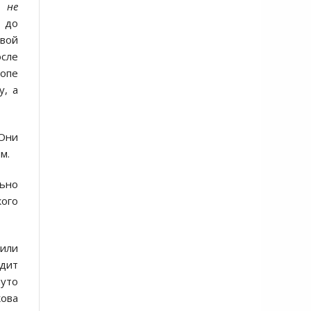
о не
и до
свой
осле
ропе
у, а
 Они
м.
льно
кого
 или
одит
уто
ова