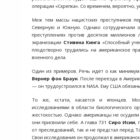
операции «Скрепка». Со временем, вероятно, ук
Меж тем массы нацистских преступников п
Северную и Южную. Однако сотрудничали о
преступлениях против десятков миллионов 
экранизации
Стивена Кинга
«Способный учен
плодотворно трудились на американское пра
военного дела.
Один из примеров. Речь идёт о как минимум 
Вернер фон Браун
. После переезда в Амери
— он трудоустроился в NASA. Ему США обязаны
То же, кстати, касается и японцев. Мо
исследованиями в области биологического о
жестокостью. Однако американцы не осудили 
они присвоили себе. А глава 731
Сиро Исии
,
от преследований, так и не предстал перед Т
Свои исследования он продолжал в американс