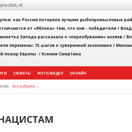
густа 2026, сб
упки: как Россия потеряла лучшие рыбопромысловые ра
тличаются от «Яблока» тем, что они - победители /
Влад
ионетка Запада рассказала о «переобувании» хозяев /
Вл
рели перемены: 15 шагов к суверенной экономике /
Михаи
й пожар Европы /
Ксения Смертина
ИГИ
СЮЖЕТЫ
ФОТО/ВИДЕО
ОНЛАЙН
ство
Все рубрики →
 НАЦИСТАМ