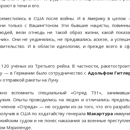
роют в тени и его.
ереместились в США после войны. И в Америку в целом 
ни только с Вашингтоном. Эти бывшие нацисты, повинны
людей, вели отнюдь не такой образ жизни, какой показ
ик». Они не уединялись, не предавались аскезе, а успеш
вительство. И в области идеологии, и прежде всего в с
120 учёных из Третьего рейха. В частности, ракетострои
ку — в Германии было сотрудничество с
Адольфом Гитле
 отправкой ракеты на Луну.
жно вспомнить специальный «Отряд 731», занимавши
ружия. Опыты проводились на людях и отличались предел
членов «Отряда» — не осудили из-за того, что его разраб
 получив в США по ходатайству генерала
Макартура
иммуни
окийским судом и не понёс наказания за военные преступле
ком Мэриленде.