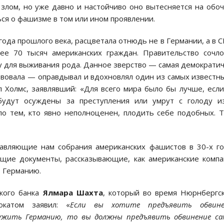
 злом, но уже давно и настойчиво оно вытесняется на обо
ься о фашизме в том или ином проявлении.
года прошлого века, расцветала отнюдь не в Германии, а в 
ее 70 тысяч американских граждан. Правительство сочл
 для выживания рода. Данное зверство — самая демократи
твовала — оправдывал и вдохновлял один из самых известн
 Холмс, заявлявший: «Для всего мира было бы лучше, есл
удут осуждены за преступления или умрут с голоду из
ло тем, кто явно неполноценен, плодить себе подобных. 
авляющие нам собрания американских фашистов в 30-х г
ющие документы, рассказывающие, как американские комп
ю Германию.
ского банка
Ялмара Шахта
, который во время Нюрнбергс
катом заявил: «
Если вы хотите предъявить обвине
ужить Германию, то вы должны предъявить обвинение с