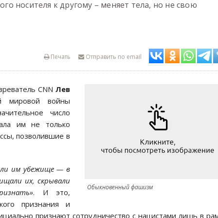
ого носителя к другому – меняет тела, но не свою
Печать
Отправить по email
озреватель CNN
Лев
й мировой войны
ачительное число
дала им не только
ссы, позволившие в
ли им убежище — в
ищали их, скрывали
Обыкновенный фашизм
ризнать»
. И это,
акого признания и
ициально признают сотрудничество с нацистами лишь в ра