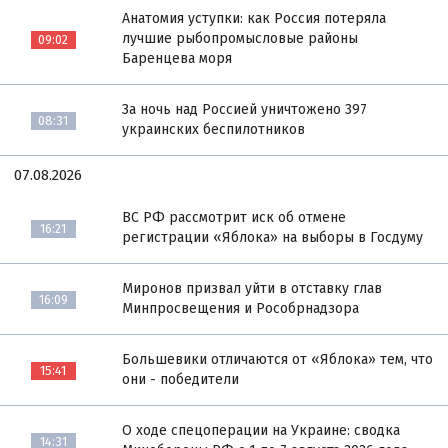
Анатомия уступки: как Россия потеряла
лучшие рыбопромысловые районы
09:02
Баренцева моря
За ночь над Россией уничтожено 397
08:31
украинских беспилотников
07.08.2026
ВС РФ рассмотрит иск об отмене
16:21
регистрации «Яблока» на выборы в Госдуму
Миронов призвал уйти в отставку глав
16:09
Минпросвещения и Рособрнадзора
Большевики отличаются от «Яблока» тем, что
15:41
они - победители
О ходе спецоперации на Украине: сводка
14:31