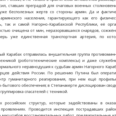
сил, ставших преградой для очаговых военных столкновен
 уже бесполезных жертв со стороны армян. Да и фактич
армянского населения, гарантирующего как его физичес
, так и самой Нагорно-Карабахской Республики, её орг
ностью очищена от мин, неразорвавшихся снарядов, сожжё
ерь уже единственная транспортная артерия, по кото
ый Карабах отправилась внушительная группа противомин
ехникой (робототехнические комплексы) и даже служебн
формального неравнодушия к судьбам армян Нагорного Кара
орцев действия России. По решению Путина был операти
нтр гуманитарного реагирования, при нем ещё профиль
о-бытового обеспечения; в Степанакерте дислоцирован сво
группировка спасателей с техникой.
 российских структур, которые задействованы в оказа
проявлениях. Проводится инспекция пострадавших район
о масштабов восстановительных работ, предварительные и