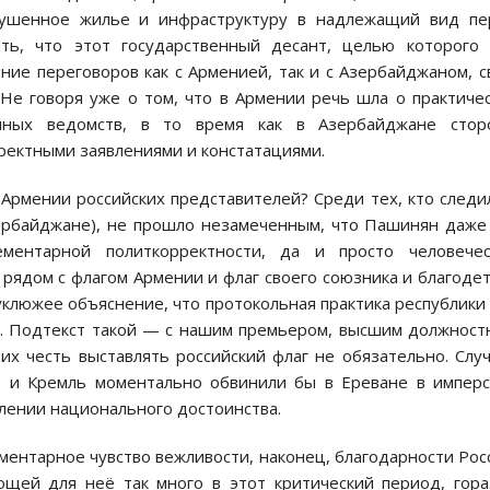
рушенное жилье и инфраструктуру в надлежащий вид пе
ть, что этот государственный десант, целью которого 
ие переговоров как с Арменией, так и с Азербайджаном, 
Не говоря уже о том, что в Армении речь шла о практиче
ичных ведомств, в то время как в Азербайджане стор
ректными заявлениями и констатациями.
Армении российских представителей? Среди тех, кто следи
зербайджане), не прошло незамеченным, что Пашинян даже
ментарной политкорректности, да и просто человечес
 рядом с флагом Армении и флаг своего союзника и благоде
клюжее объяснение, что протокольная практика республики
ет. Подтекст такой — с нашим премьером, высшим должнос
их честь выставлять российский флаг не обязательно. Слу
, и Кремль моментально обвинили бы в Ереване в импер
лении национального достоинства.
ентарное чувство вежливости, наконец, благодарности Рос
щей для неё так много в этот критический период, гор