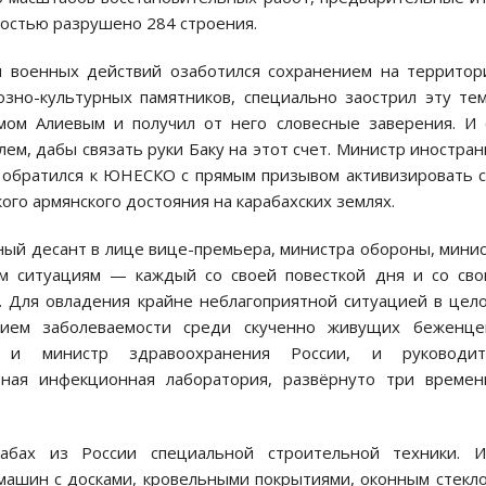
остью разрушено 284 строения.
я военных действий озаботился сохранением на территор
зно-культурных памятников, специально заострил эту те
ом Алиевым и получил от него словесные заверения. И
м, дабы связать руки Баку на этот счет. Министр иностра
, обратился к ЮНЕСКО с прямым призывом активизировать 
ого армянского достояния на карабахских землях.
ый десант в лице вице-премьера, министра обороны, мини
м ситуациям — каждый со своей повесткой дня и со св
 Для овладения крайне неблагоприятной ситуацией в цел
нием заболеваемости среди скученно живущих беженце
ь и министр здравоохранения России, и руководит
ьная инфекционная лаборатория, развёрнуто три времен
абах из России специальной строительной техники. И
машин с досками, кровельными покрытиями, оконным стекл