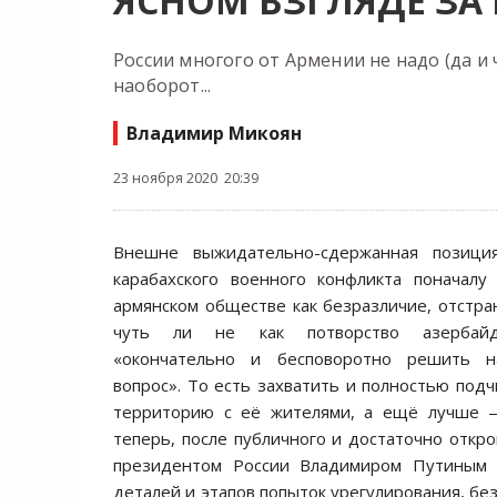
ЯСНОМ ВЗГЛЯДЕ ЗА
России многого от Армении не надо (да и
наоборот...
Владимир Микоян
23 ноября 2020 20:39
Внешне выжидательно-сдержанная позици
карабахского военного конфликта поначалу
армянском обществе как безразличие, отстра
чуть ли не как потворство азербайд
«окончательно и бесповоротно решить на
вопрос». То есть захватить и полностью подч
территорию с её жителями, а ещё лучше 
теперь, после публичного и достаточно откр
президентом России Владимиром Путиным 
деталей и этапов попыток урегулирования, бе