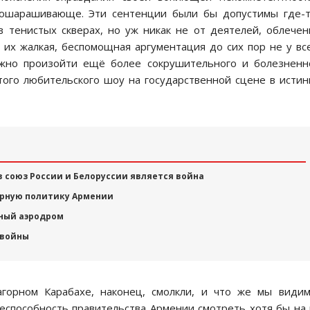
 ошарашивающе. Эти сентенции были бы допустимы где-
в тенистых скверах, но уж никак не от деятелей, облече
, их жалкая, беспомощная аргументация до сих пор не у вс
жно произойти ещё более сокрушительного и болезненно
того любительского шоу на государственной сцене в исти
 союз России и Белоруссии является война
орную политику Армении
нный аэродром
 войны
горном Карабахе, наконец, смолкли, и что же мы види
еспособность правительства Армении смотреть хотя бы на