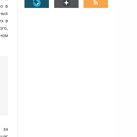
то в
нных
ех в
го,
нном
м за
 шаг