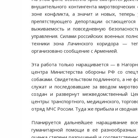
внушительного контингента миротворческих 
зоне конфликта, а значит и новых, теперь
препятствующего депортации остающегося 
выживаемость и повседневную безопасность
управления. Силами российских военных пол
техники зона Лачинского коридора — теп
организовано сообщение с Арменией.
Эта работа только наращивается — в Нагорн
центра Министерства обороны РФ со спецт
собаками. Свидетельством подлинного, а не 
служат и последовавшие за вводом миротв
создан и развернут межведомственный Це
центры: транспортного, медицинского, торгов
отряд МЧС России. Туда же прибыла и сводная 
Планируется дальнейшее наращивание всех
гуманитарной помощи в её разнообразных 
оценка степени разрушений и соответственн