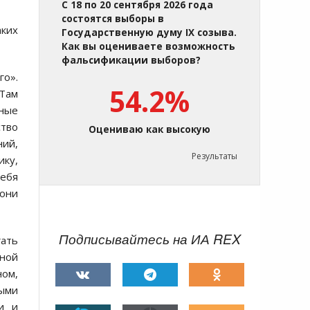
С 18 по 20 сентября 2026 года
состоятся выборы в
аких
Государственную думу IX созыва.
Как вы оцениваете возможность
фальсификации выборов?
го».
54.2%
 Там
нные
ство
Оцениваю как высокую
ний,
Результаты
ику,
себя
 они
Подписывайтесь на ИА REX
гать
ьной
ном,
ными
и и