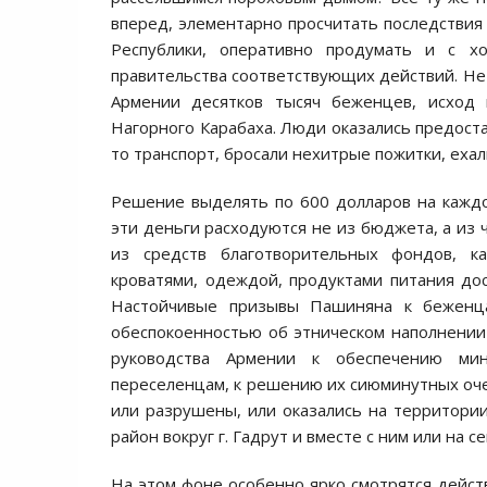
вперед, элементарно просчитать последствия
Республики, оперативно продумать и с х
правительства соответствующих действий. Не
Армении десятков тысяч беженцев, исход
Нагорного Карабаха. Люди оказались предоста
то транспорт, бросали нехитрые пожитки, ехал
Решение выделять по 600 долларов на кажд
эти деньги расходуются не из бюджета, а из
из средств благотворительных фондов, ка
кроватями, одеждой, продуктами питания дос
Настойчивые призывы Пашиняна к беженца
обеспокоенностью об этническом наполнении
руководства Армении к обеспечению ми
переселенцам, к решению их сиюминутных оче
или разрушены, или оказались на территори
район вокруг г. Гадрут и вместе с ним или на 
На этом фоне особенно ярко смотрятся дейст