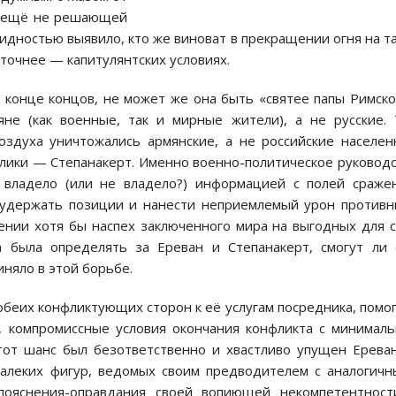
а ещё не решающей
видностью выявило, кто же виноват в прекращении огня на т
точнее — капитулянтских условиях.
 конце концов, не может же она быть «святее папы Римско
яне (как военные, так и мирные жители), а не русские.
оздуха уничтожались армянские, а не российские населе
блики — Степанакерт. Именно военно-политическое руковод
 владело (или не владело?) информацией с полей сраже
 удержать позиции и нанести неприемлемый урон противн
ении хотя бы наспех заключенного мира на выгодных для 
а была определять за Ереван и Степанакерт, смогут ли
иняло в этой борьбе.
обеих конфликтующих сторон к её услугам посредника, помо
, компромиссные условия окончания конфликта с минимал
тот шанс был безответственно и хвастливо упущен Ерева
далеких фигур, ведомых своим предводителем с аналогич
ояснения-оправдания своей вопиющей некомпетентност