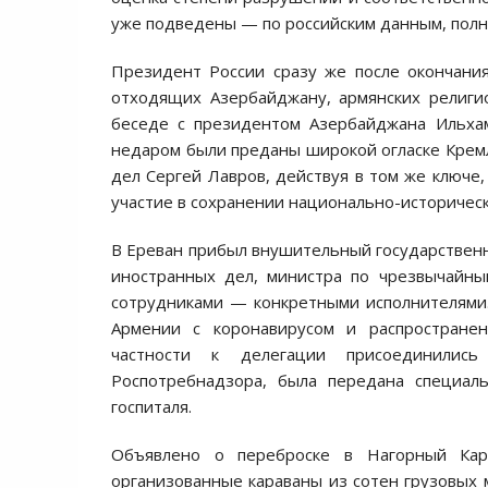
уже подведены — по российским данным, полн
Президент России сразу же после окончани
отходящих Азербайджану, армянских религио
беседе с президентом Азербайджана Ильхам
недаром были преданы широкой огласке Кремле
дел Сергей Лавров, действуя в том же ключе
участие в сохранении национально-историческ
В Ереван прибыл внушительный государственн
иностранных дел, министра по чрезвычайны
сотрудниками — конкретными исполнителями.
Армении с коронавирусом и распростране
частности к делегации присоединилис
Роспотребнадзора, была передана специал
госпиталя.
Объявлено о переброске в Нагорный Кар
организованные караваны из сотен грузовых 