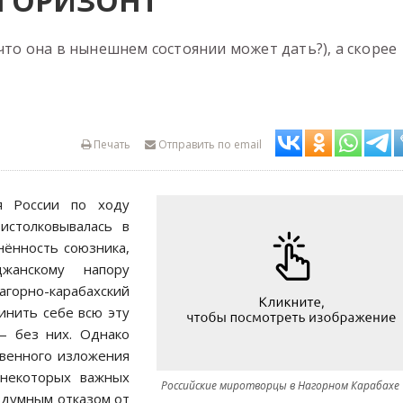
 ГОРИЗОНТ
 что она в нынешнем состоянии может дать?), а скорее
Печать
Отправить по email
я России по ходу
 истолковывалась в
нённость союзника,
жанскому напору
горно-карабахский
инить себе всю эту
— без них. Однако
овенного изложения
некоторых важных
Российские миротворцы в Нагорном Карабахе
здумным отказом от