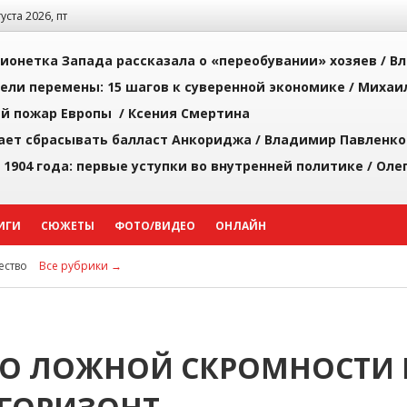
густа 2026, пт
ионетка Запада рассказала о «переобувании» хозяев /
Вл
рели перемены: 15 шагов к суверенной экономике /
Михаи
й пожар Европы /
Ксения Смертина
ает сбрасывать балласт Анкориджа /
Владимир Павленко
 1904 года: первые уступки во внутренней политике /
Оле
ИГИ
СЮЖЕТЫ
ФОТО/ВИДЕО
ОНЛАЙН
ство
Все рубрики →
: О ЛОЖНОЙ СКРОМНОСТИ 