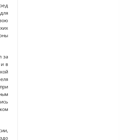
ред
для
свою
ских
оны
л за
 и в
кой
теля
 при
тным
чись
ском
сии,
аздо