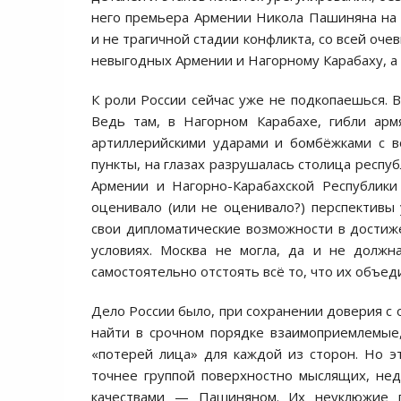
него премьера Армении Никола Пашиняна н
и не трагичной стадии конфликта, со всей оче
невыгодных Армении и Нагорному Карабаху, а 
К роли России сейчас уже не подкопаешься. В
Ведь там, в Нагорном Карабахе, гибли арм
артиллерийскими ударами и бомбёжками с в
пункты, на глазах разрушалась столица респу
Армении и Нагорно-Карабахской Республики
оценивало (или не оценивало?) перспективы
свои дипломатические возможности в достиж
условиях. Москва не могла, да и не должн
самостоятельно отстоять всё то, что их объед
Дело России было, при сохранении доверия с 
найти в срочном порядке взаимоприемлемые
«потерей лица» для каждой из сторон. Но э
точнее группой поверхностно мыслящих, не
качествами — Пашиняном. Их неуклюжие п