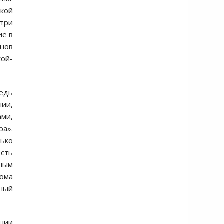
ской
три
ие в
нов
кой-
ведь
нии,
ми,
ра».
ько
ость
ным
дома
жный
ении