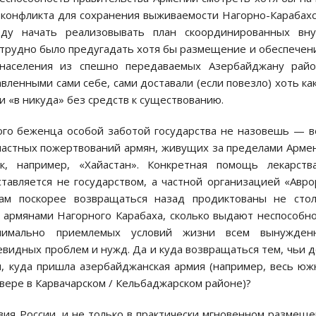
 конфликта для сохранения выживаемости Нагорно-Карабах
оду начать реализовывать план скоординированных вну
трудно было предугадать хотя бы размещение и обеспечен
 населения из спешно передаваемых Азербайджану райо
вленными сами себе, сами доставали (если повезло) хоть ка
и «в никуда» без средств к существованию.
ого беженца особой заботой государства не назовешь — 
 частных пожертвований армян, живущих за пределами Арме
к, например, «Хайастан». Конкретная помощь лекарства
тавляется не государством, а частной организацией «Авро
м поскорее возвращаться назад продиктованы не стол
 армянами Нагорного Карабаха, сколько выдают неспособн
нимально приемлемых условий жизни всем вынужден
видных проблем и нужд. Да и куда возвращаться тем, чьи 
и, куда пришла азербайджанская армия (например, весь ю
севере в Карвачарском / Кельбаджарском районе)?
вия России, и не только в практически мгновенном размещ