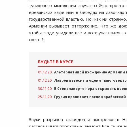
тупикового мышления звучат сейчас просто
ереванских кафе или в беседах на лавочках 
государственной властью. Но, как ни странно
Армении вызывает отторжение. Что же дол
чтобы люди увидели всё и всех участников э
свете ?!
БУДЬТЕ В КУРСЕ
01.12.20
Альтернативой вхождению Армении в
01.12.20
Лавров взвесит и оценит многовект
30.11.20
В Степанакерте пора открывать вое
25.11.20
Грузия провисает после карабахской
Звуки разрывов снарядов и выстрелов в На
рассеявшимся пороховым дымом? Всё ту же н