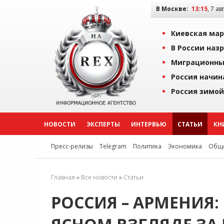
В Москве:
13:15
, 7 ав
Киевская мар
В России наз
Миграционны
Россия начин
Россия зимой
НОВОСТИ
ЭКСПЕРТЫ
ИНТЕРВЬЮ
СТАТЬИ
КН
Пресс-релизы
Telegram
Политика
Экономика
Обще
Главная
»
Все новости
»
Статьи
РОССИЯ – АРМЕНИЯ