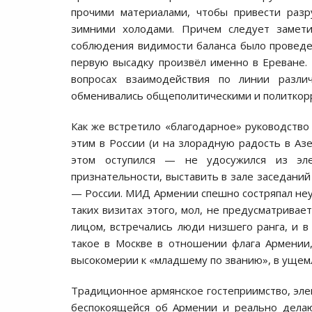
прочими материалами, чтобы привести раз
зимними холодами. Причем следует замети
соблюдения видимости баланса было проведен
первую высадку произвёл именно в Ереване. 
вопросах взаимодействия по линии разл
обменивались общеполитическими и политкор
Как же встретило «благодарное» руководство 
этим в России (и на злорадную радость в А
этом оступился — не удосужился из эле
признательности, выставить в зале заседаний
— России. МИД Армении спешно состряпал неу
таких визитах этого, мол, не предусматрива
лицом, встречались люди низшего ранга, и в 
такое в Москве в отношении флага Армении
высокомерии к «младшему по званию», в ущем
Традиционное армянское гостеприимство, элем
беспокоящейся об Армении и реально делаю