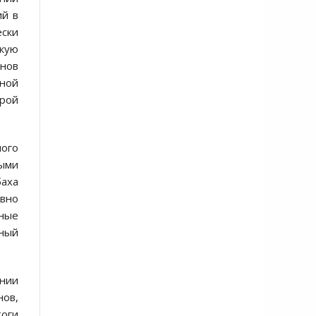
ий в
ески
кую
анов
нной
рой
ного
ыми
баха
вно
ные
дный
нии
ов,
тоги