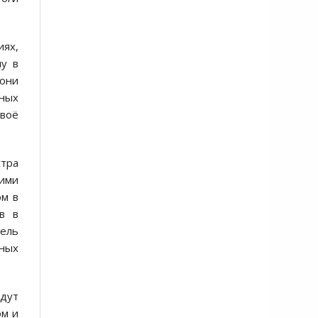
иях,
му в
 они
нных
своё
стра
оими
ом в
в в
ель
ных
дут
ом и