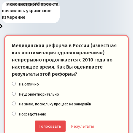
Киевская марионетка
В России назрели
Миграционный пожар
Россия начинает
Россия зимой 1904
Русская нация вчера и
Почему правый крах в
Место Науру / Науэро в
У сионистского проекта
Запада рассказала о
перемены: 15 шагов к
Европы
сбрасывать балласт
года: первые уступки во
сегодня
Варшаве не поможет её
современной истории
появилось украинское
«переобувании» хозяев
суверенной экономике
Анкориджа
внутренней политике
отношениям с Россией?
Южной Осетии
измерение
Медицинская реформа в России (известная
как «оптимизация здравоохранения»)
непрерывно продолжается с 2010 года по
настоящее время. Как Вы оцениваете
результаты этой реформы?
На отлично
Неудовлетворительно
Не знаю, поскольку процесс не завершён
Посредственно
Результаты