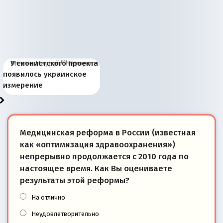
Киевская марионетка
В России назрели
Миграционный пожар
Россия начинает
Россия зимой 1904
Русская нация вчера и
Почему правый крах в
Место Науру / Науэро в
У сионистского проекта
Запада рассказала о
перемены: 15 шагов к
Европы
сбрасывать балласт
года: первые уступки во
сегодня
Варшаве не поможет её
современной истории
появилось украинское
«переобувании» хозяев
суверенной экономике
Анкориджа
внутренней политике
отношениям с Россией?
Южной Осетии
измерение
Медицинская реформа в России (известная
как «оптимизация здравоохранения»)
непрерывно продолжается с 2010 года по
настоящее время. Как Вы оцениваете
результаты этой реформы?
На отлично
Неудовлетворительно