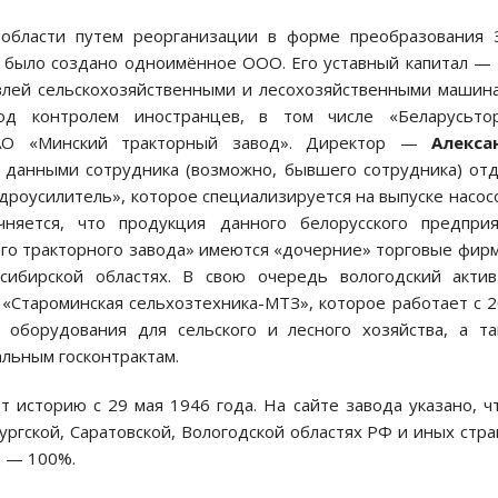
 области путем реорганизации в форме преобразования 
» было создано одноимённое ООО. Его уставный капитал —
овлей сельскохозяйственными и лесохозяйственными машин
од контролем иностранцев, в том числе «Беларусьтор
ОАО «Минский тракторный завод». Директор —
Алекса
с данными сотрудника (возможно, бывшего сотрудника) от
роусилитель», которое специализируется на выпуске насос
чняется, что продукция данного белорусского предпри
кого тракторного завода» имеются «дочерние» торговые фир
осибирской областях. В свою очередь вологодский акти
«Староминская сельхозтехника-МТЗ», которое работает с 
оборудования для сельского и лесного хозяйства, а т
альным госконтрактам.
 историю с 29 мая 1946 года. На сайте завода указано, ч
ургской, Саратовской, Вологодской областях РФ и иных стра
а — 100%.