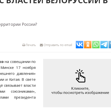
С ВЛАСТЕЙ БЕЛОРУССИИ В
ерритории России?
Печать
Отправить по email
ко
на совещании по
 Минске 17 ноября
внешнего давления»
и и Китая. В свете
ё связывает власти
ми союзниками»,
лами президента