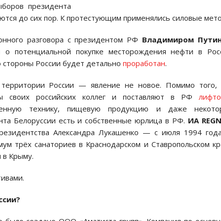
выборов президента
ются до сих пор. К протестующим применялись силовые мет
фонного разговора с президентом РФ
Владимиром Пути
й о потенциальной покупке месторождения нефти в Росс
о стороны России будет детально
проработан
.
 территории России — явление не новое. Помимо того,
ры своих российских коллег и поставляют в РФ
лифто
венную технику, пищевую продукцию и даже некото
нта Белоруссии есть и собственные юрлица в РФ.
ИА REG
президентства Александра Лукашенко — с июля 1994 год
ум трёх санаториев в Краснодарском и Ставропольском кр
 в Крыму.
тивами.
ссии?