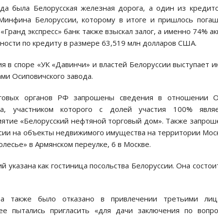
да была Белорусская железная дорога, а один из кредит
 Минфина Белоруссии, которому в итоге и пришлось пога
«Гранд экспресс» банк также взыскал залог, а именно 74% а
ности по кредиту в размере 63,519 млн долларов США.
ия в споре «УК «Давинчи» и властей Белоруссии выступает 
ами Осиповичского завода.
логовых органов РФ запрошены сведения в отношении 
а, участником которого с долей участия 100% являе
иятие «Белорусский нефтяной торговый дом». Также запро
сии на объекты недвижимого имущества на территории Мос
олесье» в Армянском переулке, 6 в Москве.
й указана как гостиница посольства Белоруссии. Она состои
ра также было отказано в привлечении третьими лиц
е пытались пригласить «для дачи заключения по вопро