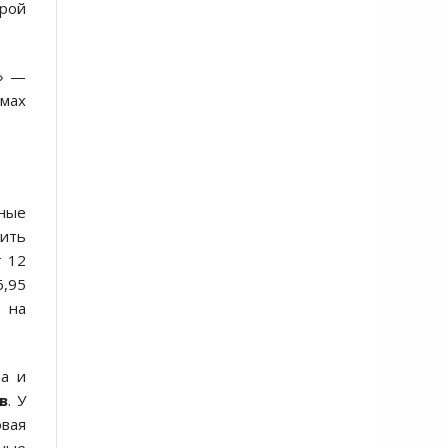
орой
З» —
рмах
мные
нить
т 12
6,95
 на
да и
в
. У
овая