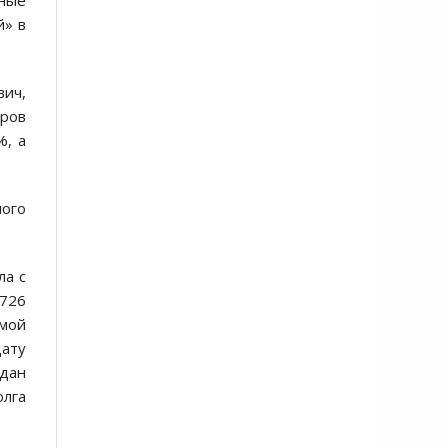
ные
й» в
вич,
еров
%, а
ого
ла с
 726
мой
дату
дан
лга