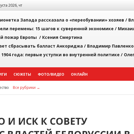
густа 2026, чт
ионетка Запада рассказала о «переобувании» хозяев /
Вл
рели перемены: 15 шагов к суверенной экономике /
Михаи
й пожар Европы /
Ксения Смертина
ает сбрасывать балласт Анкориджа /
Владимир Павленко
 1904 года: первые уступки во внутренней политике /
Оле
ИГИ
СЮЖЕТЫ
ФОТО/ВИДЕО
ОНЛАЙН
ство
Все рубрики →
 И ИСК К СОВЕТУ