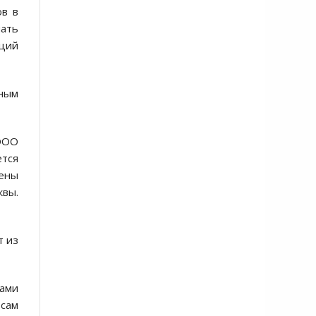
ов в
шать
кций
иным
ООО
тся
шены
квы.
т из
ами
сам