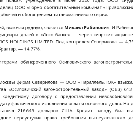
ная полка», учреждённое в июле 2020 года, ООО «Руд
аделец ООО «Горно-обогатительный комбинат «Приволжски
добычей и обогащением титаномагниевого сырья.
й, включая рудную, является
Михаил Рабинович
. И Рабино
фициары долей в «Локо-банке» — через кипрских акцион
OS HOLDINGS LIMITED. Под контролем Северилова — 4,7
бралтар, — 14,77%.
торами обанкроченного Осиповичского вагоностроительн
 Москвы фирма Северилова — ООО «Параллель. ЮК» взыска
тва «Осиповичский вагоностроительный завод» (ОВЗ) 613
 кредитному договору о предоставлении невозобновляе
 дату фактического исполнения оплаты основного долга. На 
ставлял 216 645 долларов США. Кредит заводу был вы
зднее переуступил право требования вышеуказанного до