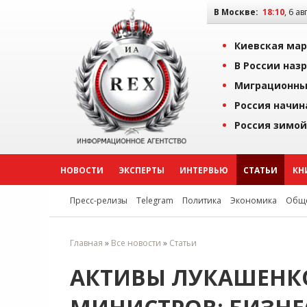
В Москве:
18:10
, 6 ав
Киевская мар
В России наз
Миграционны
Россия начин
Россия зимой
НОВОСТИ
ЭКСПЕРТЫ
ИНТЕРВЬЮ
СТАТЬИ
КН
Пресс-релизы
Telegram
Политика
Экономика
Обще
Главная
»
Все новости
»
Статьи
АКТИВЫ ЛУКАШЕНКО