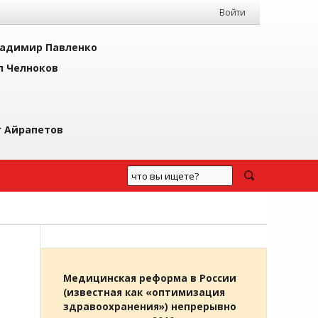
Войти
адимир Павленко
л Челноков
г Айрапетов
Медицинская реформа в России
(известная как «оптимизация
здравоохранения») непрерывно