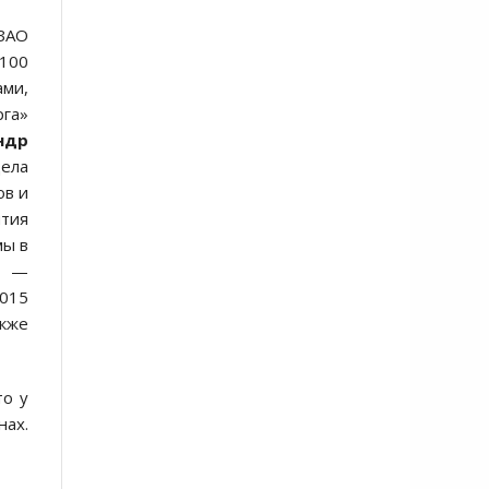
ЗАО
 100
ами,
га»
ндр
дела
ов и
ятия
мы в
в —
2015
акже
то у
нах.