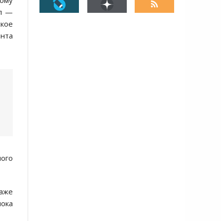
ному
ал —
ское
нта
ного
аже
пока