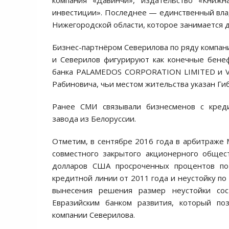
компания «Давинчи», издательство «Книж
инвестиции». Последнее — единственный вл
Нижегородской области, которое занимается 
Бизнес-партнёром Северилова по ряду компани
и Северилов фигурируют как конечные бене
банка PALAMEDOS CORPORATION LIMITED и VI
Рабиновича, чьи местом жительства указан Ги
Ранее СМИ связывали бизнесменов с креди
завода из Белоруссии.
Отметим, в сентябре 2016 года в арбитраже
совместного закрытого акционерного общес
долларов США просроченных процентов по
кредитной линии от 2011 года и неустойку по
вынесения решения размер неустойки со
Евразийским банком развития, который по
компании Северилова.