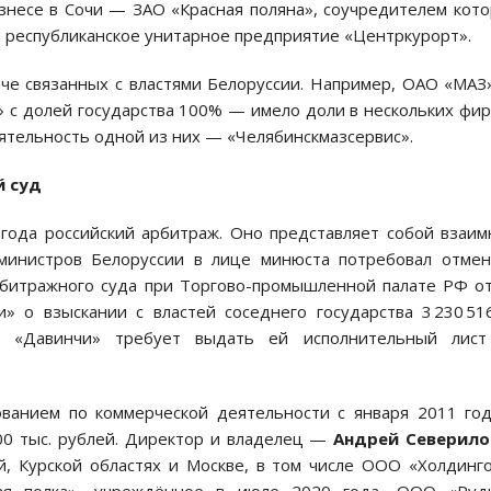
знесе в Сочи — ЗАО «Красная поляна», соучредителем кот
и республиканское унитарное предприятие «Центркурорт».
аче связанных с властями Белоруссии. Например, ОАО «МА
 с долей государства 100% — имело доли в нескольких фи
еятельность одной из них — «Челябинскмазсервис».
й суд
года российский арбитраж. Оно представляет собой взаи
т министров Белоруссии в лице минюста потребовал отме
битражного суда при Торгово-промышленной палате РФ о
 о взыскании с властей соседнего государства 3 230 51
 «Давинчи» требует выдать ей исполнительный лист
ованием по коммерческой деятельности с января 2011 го
00 тыс. рублей. Директор и владелец —
Андрей Северило
й, Курской областях и Москве, в том числе ООО «Холдинг