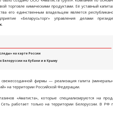
е было создано ООО «Аматиста групп». Компания по основ
вой торговле химическими продуктами. Её уставный капит
ства его единственным владельцем является республикан
едприятие «Беларусьторг» управления делами президе
к
.
следы» на карте России
х Белоруссии на Кубани и в Крыму
ль свежесозданной фирмы — реализация галита (минераль
ий» на территории Российской Федерации.
газинов «Аматиста», которые специализируются на прод
 Сеть работает только на территории Белоруссии. В РФ 