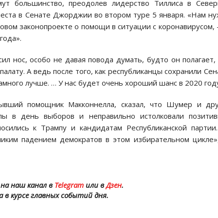
мут большинство, преодолев лидерство Тиллиса в Север
места в Сенате Джорджии во втором туре 5 января. «Нам н
новом законопроекте о помощи в ситуации с коронавирусом,
года».
ил нос, особо не давая повода думать, будто он полагает,
алату. А ведь после того, как республиканцы сохранили Сен
намного лучше. … У нас будет очень хороший шанс в 2020 год
бывший помощник Макконнелла, сказал, что Шумер и дру
лы в день выборов и неправильно истолковали позитив
осились к Трампу и кандидатам Республиканской партии
ликим падением демократов в этом избирательном цикле
на наш канал в
Telegram
или в
Дзен
.
а в курсе главных событий дня.