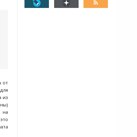
а от
 для
а из
ины)
 на
 это
ната