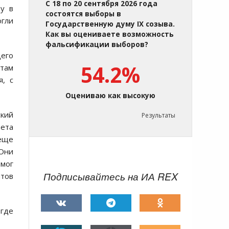
С 18 по 20 сентября 2026 года
ду в
состоятся выборы в
огли
Государственную думу IX созыва.
Как вы оцениваете возможность
фальсификации выборов?
щего
54.2%
атам
я, с
Оцениваю как высокую
ский
Результаты
тета
 еще
 Они
 мог
Подписывайтесь на ИА REX
атов
 где