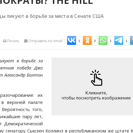
ОКРАТЫ? THE HILL
ы ликуют в борьбе за места в Сенате США
Печать
Отправить по email
1
2
1
1
ликуют в борьбе за
оятная победа Джо
т Александр Болтон
разочарование: их
 в верхней палате
 Вероятность того,
лижайшие пару лет,
от Демократической
му сенатору Сьюзен Коллинз в республиканском же штате 