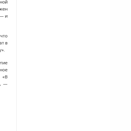
ной
ужен
 — и
 что
ат в
у».
гие
ное
. «В
», —