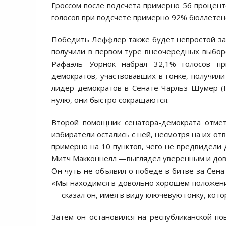
Гроссом после подсчета примерно 56 процент
голосов при подсчете примерно 92% бюллетен
Победить Леффлер также будет непростой зад
получили в первом туре внеочередных выборо
Рафаэль Уорнок набрал 32,1% голосов п
демократов, участвовавших в гонке, получили
лидер демократов в Сенате Чарльз Шумер (
нулю, они быстро сокращаются.
Второй помощник сенатора-демократа отмет
избиратели остались с ней, несмотря на их о
примерно на 10 пунктов, чего не предвидели 
Митч Макконнелл —выглядел уверенным и дов
Он чуть не объявил о победе в битве за Сена
«Мы находимся в довольно хорошем положении
— сказал он, имея в виду ключевую гонку, кот
Затем он остановился на республиканской пов