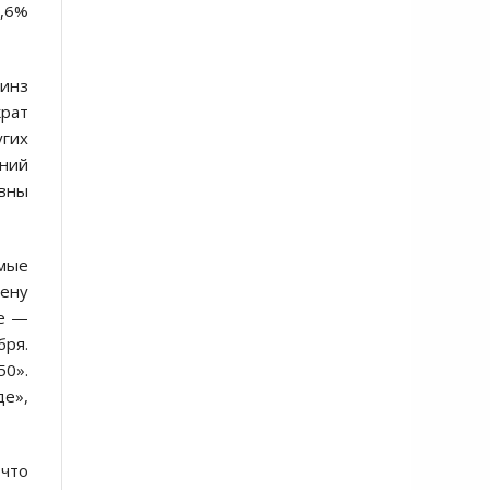
0,6%
линз
крат
гих
шний
авны
имые
дену
те —
бря.
50».
де»,
 что