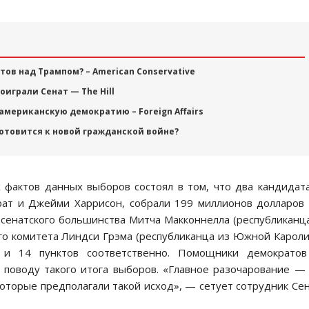
ов над Трампом? – American Conservative
играли Сенат — The Hill
американскую демократию – Foreign Affairs
готовится к новой гражданской войне?
 фактов данных выборов состоял в том, что два кандидат
рат и Джейми Харрисон, собрали 199 миллионов долларов
сенатского большинства Митча Макконнелла (республиканц
ого комитета Линдси Грэма (республиканца из Южной Карол
и 14 пунктов соответственно. Помощники демократов
 поводу такого итога выборов. «Главное разочарование —
которые предполагали такой исход», — сетует сотрудник Се