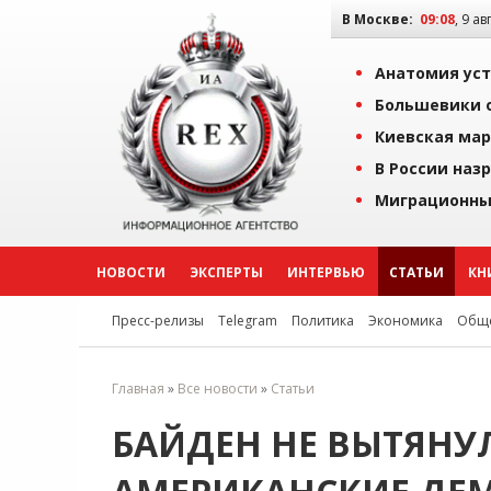
В Москве:
09:08
, 9 ав
Анатомия уст
Большевики о
Киевская мар
В России наз
Миграционны
НОВОСТИ
ЭКСПЕРТЫ
ИНТЕРВЬЮ
СТАТЬИ
КН
Пресс-релизы
Telegram
Политика
Экономика
Обще
Главная
»
Все новости
»
Статьи
БАЙДЕН НЕ ВЫТЯНУ