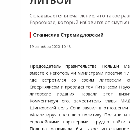
ЛИТВОЙ
Складывается впечатление, что такое раз
Евросоюзе, который избавится от смутья
Станислав Стремидловский
19 сентября 2020 10:48
Председатель правительства Польши Ма
вместе с некоторыми министрами посетил 17
где встретился со своим литовским ко
Сквернялисом и президентом Гитанасом Наусе
литовские издания назвали этот визит
Комментируя его, заместитель главы М
Шинковский вель Сенк заявил в отношении
«Анализируя внешнюю политику Польши и 
европейскими партнерами, трудно найти 
Польша развивала бы такое интенсивное