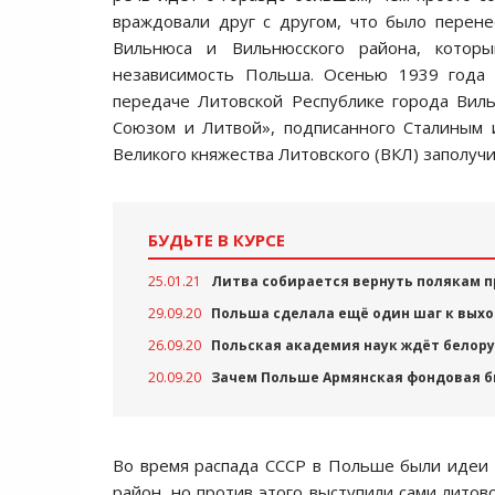
враждовали друг с другом, что было перене
Вильнюса и Вильнюсского района, котор
независимость Польша. Осенью 1939 года п
передаче Литовской Республике города Вил
Союзом и Литвой», подписанного Сталиным 
Великого княжества Литовского (ВКЛ) заполуч
БУДЬТЕ В КУРСЕ
25.01.21
Литва собирается вернуть полякам 
29.09.20
Польша сделала ещё один шаг к выхо
26.09.20
Польская академия наук ждёт белор
20.09.20
Зачем Польше Армянская фондовая 
Во время распада СССР в Польше были идеи 
район, но против этого выступили сами литовс