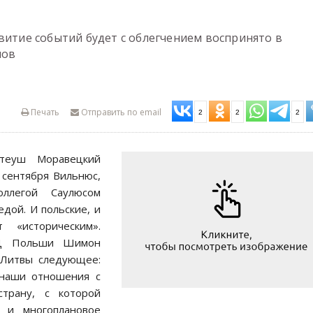
витие событий будет с облегчением воспринято в
нов
Печать
Отправить по email
2
2
2
теуш Моравецкий
 сентября Вильнюс,
ллегой Саулюсом
дой. И польские, и
 «историческим».
ИД Польши Шимон
 Литвы следующее:
наши отношения с
страну, с которой
 и многоплановое