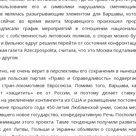
пользование его и символики нарушались сменяющим
ков являлась разыгрывающим элементом для Варшавы, кот
 сейчас во время визита Моравецкого произошел прор
подписали график мероприятий в отношении националь
с с собственностью литовских поляков, о спорах можно б
а и Вильнюс вдруг решили перейти от состояния конфронтац
ая газета Rzeczpospolita, считала, что это Москва подталки
 другом.
тно, не очень верит в перспективы его сохранения в ныне
ая польская партия «Право и Справедливость» подверга
 стран-локомотивов Евросоюза. Помимо того, Варшава, к
ут «защитить» ее от России, и поэтому делает ставку
я на увеличении контингента из США и размещении постоя
 июне прошлого года 450-летия Люблинской унии, союза м
ившего новое государство, конфедеративную Речь Посполи
анимации этого проекта. Такие тенденции получили развит
ых дел Литвы, Польши и Украины объявили о создании но