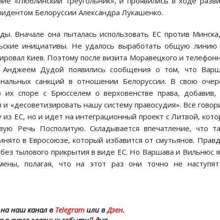
ние «Люблинский треугольник», и проявились в ходе разв
езидентом Белоруссии Александра Лукашенко.
ы. Вначале она пыталась использовать ЕС против Минска
льские инициативы. Не удалось выработать общую линию
ировал Киев. Поэтому после визита Моравецкого и телефон
 Анджеем Дудой появились сообщения о том, что Варш
ональных санкций в отношении Белоруссии. В свою очер
 их споре с Брюсселем о верховенстве права, добавив,
и «десоветизировать нашу систему правосудия». Всё говор
у из ЕС, но и идет на интеграционный проект с Литвой, кот
ую Речь Посполитую. Складывается впечатление, что т
нято в Евросоюзе, который избавится от смутьянов. Правд
 без тылового прикрытия в виде ЕС. Но Варшава и Вильнюс 
мены, полагая, что на этот раз они точно не наступят
на наш канал в
Telegram
или в
Дзен
.