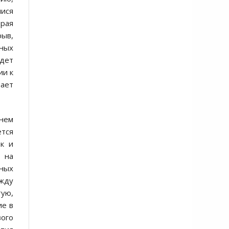
ися
орая
ыв,
ных
удет
ии к
вает
шнем
ется
ак и
 на
нных
ежду
тую,
ие в
вого