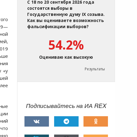
С 18 по 20 сентября 2026 года
состоятся выборы в
Государственную думу IX созыва.
того
Как вы оцениваете возможность
009—
фальсификации выборов?
чной
54.2%
ией,
2019
льше
Оцениваю как высокую
ания
Результаты
у «у
ашей
олее
Подписывайтесь на ИА REX
тные
ации
ний
 что
енно