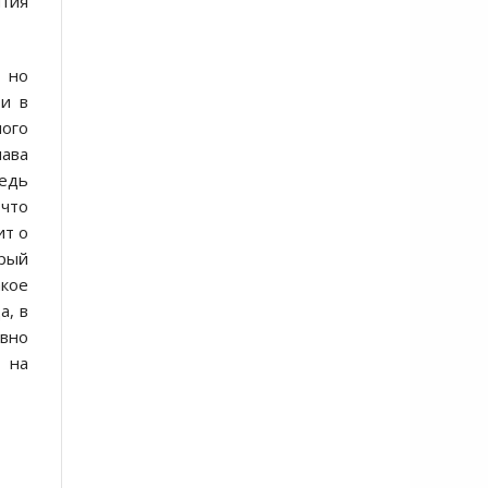
ития
, но
 и в
ного
ава
едь
 что
ит о
орый
акое
а, в
явно
 на