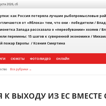
густа 2026, сб
упки: как Россия потеряла лучшие рыбопромысловые ра
тличаются от «Яблока» тем, что они - победители /
Влад
ионетка Запада рассказала о «переобувании» хозяев /
Вл
рели перемены: 15 шагов к суверенной экономике /
Михаи
й пожар Европы /
Ксения Смертина
ИГИ
СЮЖЕТЫ
ФОТО/ВИДЕО
ОНЛАЙН
ство
Все рубрики →
К ВЫХОДУ ИЗ ЕС ВМЕСТЕ 