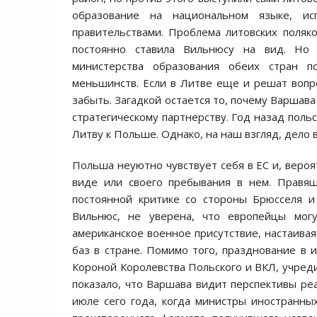
образование на национальном языке, ис
правительствами. Проблема литовских поля
постоянно ставила Вильнюсу на вид. Но
министерства образования обеих стран 
меньшинств. Если в Литве еще и решат вопро
забыть. Загадкой остается то, почему Варшав
стратегическому партнерству. Год назад польск
Литву к Польше. Однако, на наш взгляд, дело в
Польша неуютно чувствует себя в ЕС и, вероя
виде или своего пребывания в нем. Правящ
постоянной критике со стороны Брюсселя и
Вильнюс, не уверена, что европейцы мог
американское военное присутствие, настаива
баз в стране. Помимо того, празднование в
Короной Королевства Польского и ВКЛ, учред
показало, что Варшава видит перспективы ре
июле сего года, когда министры иностранн