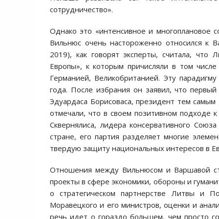
сотрудничество».
Однако это «интенсивное и многоплановое со
Вильнюс очень настороженно относился к В
2019), как говорят эксперты, считала, что
Европы», к которым причисляли в том числ
Германией, Великобританией. Эту парадигм
года. После избрания он заявил, что первы
Эдуардаса Борисоваса, президент тем самым 
отмечали, что в своем позитивном подходе к 
Сквернялиса, лидера консервативного Союза
стране, его партия разделяет многие элемен
твердую защиту национальных интересов в Ев
Отношения между Вильнюсом и Варшавой ста
проекты в сфере экономики, обороны и гумани
о стратегическом партнерстве Литвы и П
Моравецкого и его министров, оценки и анали
речь идет о гораздо большем, чем просто со