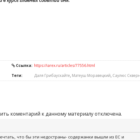
а в курсе главных событий дня.
Ссылка:
https://iarex.ru/articles/77556.html
Теги:
Даля Грибаускайте
,
Матеуш Моравецкий
,
Саулюс Сквер
ить коментарий к данному материалу отключена.
ечтать, что бы эти недостраны- содержанки вышли из ЕС и