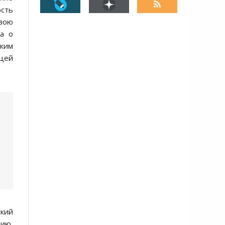
ость
вою
ра о
ским
ицей
ский
цию,