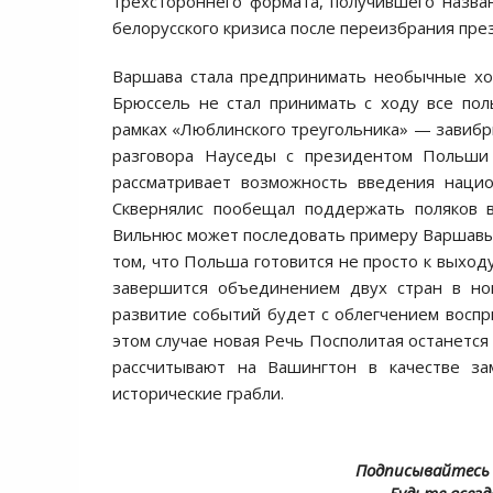
трехстороннего формата, получившего назва
белорусского кризиса после переизбрания пр
Варшава стала предпринимать необычные ход
Брюссель не стал принимать с ходу все по
рамках «Люблинского треугольника» — завибр
разговора Науседы с президентом Польши
рассматривает возможность введения наци
Сквернялис пообещал поддержать поляков в
Вильнюс может последовать примеру Варшавы 
том, что Польша готовится не просто к выход
завершится объединением двух стран в нов
развитие событий будет с облегчением воспри
этом случае новая Речь Посполитая останется
рассчитывают на Вашингтон в качестве за
исторические грабли.
Подписывайтесь 