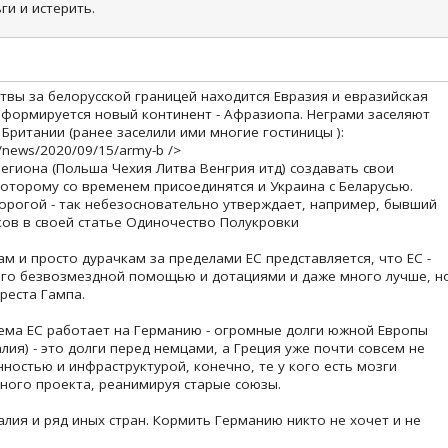
ги и истерить.
твы за белорусской границей находится Евразия и евразийская
е формируется новый континент - Афразиопа. Неграми заселяют
Британии (ранее заселили ими многие гостиницы ):
k/news/2020/09/15/army-b />
региона (Польша Чехия Литва Венгрия итд) создавать свои
которому со временем присоединятся и Украина с Беларусью.
дорогой - так небезосновательно утверждает, например, бывший
ков в своей статье Одиночество Полукровки
 и просто дурачкам за пределами ЕС представляется, что ЕС -
 его безвозмездной помощью и дотациями и даже много лучше, н
реста Гампа.
ема ЕС работает на Германию - огромные долги южной Европы
алия) - это долги перед немцами, а Греция уже почти совсем не
ностью и инфраструктурой, конечно, те у кого есть мозги
чного проекта, реанимируя старые союзы.
лия и ряд иных стран. Кормить Германию никто не хочет и не