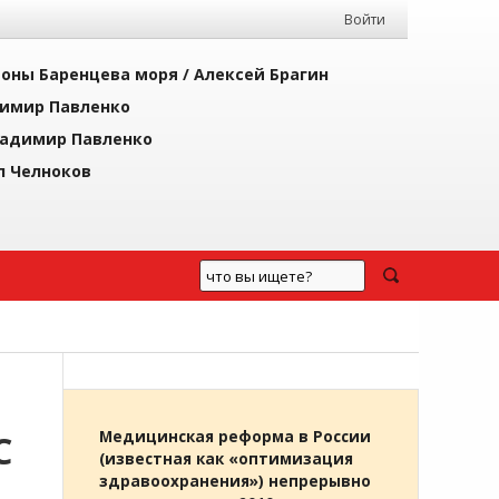
Войти
йоны Баренцева моря /
Алексей Брагин
имир Павленко
адимир Павленко
л Челноков
С
Медицинская реформа в России
(известная как «оптимизация
здравоохранения») непрерывно