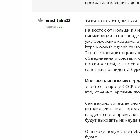
прекратили клянчить день
mashtaba33
19.09.2020 23:18, #42539
Карма:
790
На восток от Польши и Ли
цивилизация, а на запад
уже армейские казармы в 
https://www.telegraph.co.u
Это все заставит страны 
объединения и союзы, к 
Россия же пойдет своей 
советник президента Сур
Многим наивным икспердам
это что-то вроде СССР с
это, конечно, уровень Фо
Сама экономическая сист
(Италия, Испания, Португ
владеет своей промышлен
будут выходить из неуда
О выходе подумывает Ита
будет.