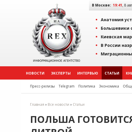
В Москве:
19:41
, 8 ав
Анатомия уст
Большевики о
Киевская мар
В России наз
Миграционны
НОВОСТИ
ЭКСПЕРТЫ
ИНТЕРВЬЮ
СТАТЬИ
КН
Пресс-релизы
Telegram
Политика
Экономика
Обще
Главная
»
Все новости
»
Статьи
ПОЛЬША ГОТОВИТСЯ 