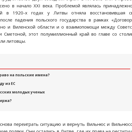
сено в начало XXI века. Проблемой являлась принадлежн
ый в 1920-х годах у Литвы отняла восстановившая с
осле падения польского государства в рамках «Догово
ьно и Виленской области и о взаимопомощи между Совет
и Сметоной, этот полумиллионный край во главе со стол
или литовцы.
право на польские имена?
ду из ЕС
усских молодых ученых
биржа?
снова переиграть ситуацию и вернуть Вильнюс и Вильнюс
кие поляки. Они остались в Литве, где их права на реститу