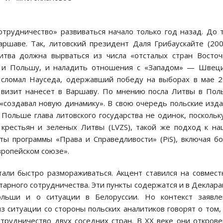
трудничество» развиваться начало только год назад. До 
аршаве. Так, литовский президент Даля Грибаускайте (2
 Литва должна вырваться из числа «отсталых стран Восто
е и Польшу, и наладить отношения с «Западом» — Швец
у сломал Науседа, одержавший победу на выборах в мае 
й визит нанесет в Варшаву. По мнению посла Литвы в По
«создавал новую динамику». В свою очередь польские изд
Польше глава литовского государства не одинок, поскольк
 крестьян и зеленых Литвы (LVZS), такой же подход к н
ты программы «Права и Справедливости» (PiS), включая б
ропейском союзе».
ли быстро размораживаться. Акцент ставился на совмес
тарного сотрудничества. Эти пункты содержатся и в Деклар
ольши и о ситуации в Белоруссии. Но контекст заявле
з ситуации со стороны польских аналитиков говорят о том,
трудничество двух соседних стран. В XX веке они откров