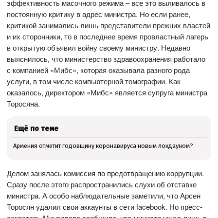
эффективность масочного режима – все это выливалось в
постоянную критику в адрес министра. Но если ранее,
критикой занимались лишь представители прежних властей
и их сторонники, то в последнее время провластный лагерь
в открытую объявил войну своему министру. Недавно
выяснилось, что министерство здравоохранения работало
с компанией «Мибс», которая оказывала разного рода
услуги, в том числе компьютерной томографии. Как
оказалось, директором «Мибс» является супруга министра
Торосяна.
Ещё по теме
Армения отметит годовщину коронавируса новым локдауном?
Делом занялась комиссия по предотвращению коррупции.
Сразу после этого распространились слухи об отставке
министра. А особо наблюдательные заметили, что Арсен
Торосян удалил свои аккаунты в сети facebook. Но пресс-
секретарь Минздрава сообщила, что министр ушел лишь в