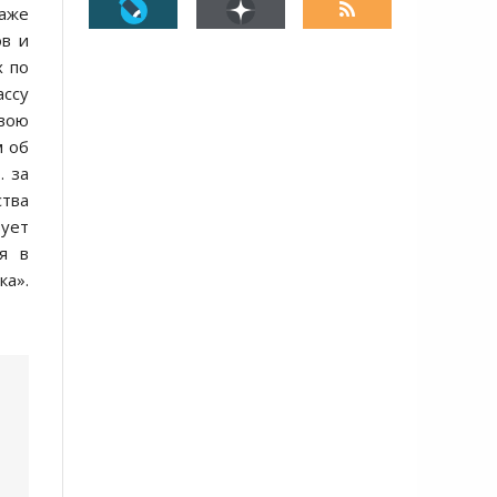
аже
ов и
х по
ассу
вою
м об
. за
тва
вует
я в
а».