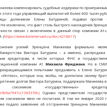
анжеева компенсировать судебные издержки по проигранны
ре этого года управляющий выплатил ей более 600 тысяч руб
сяцы должником Елены Батуриной, подавал против 
. Не исключено, что факт столь быстрого нахождения Эренц
ности связан с включением в данный спор компании А1
. (
https://www.kommersant.ru/doc/4218617
)
ожения усилий Эренцена Манжеева формально являе
банкротства Виктора Батурина – а именно, распродажа 
ным кредиторам, в числе которых ФНС и государствен
естиционной компании А1
Михаила Фридмана
. Но в СМИ
епрекращающимися попытками предъявить к Елене Батури
«Интеко», которые она, якобы, не доплатила своему брат
ретение долгов Виктора Батурина, поддержала Манжеева в
юзником «государственных» кредитор
5e5b9a7947cc1363359c)
Однако представители государств
им союзником явно не посчитали. В том же январе 2020 
же подало заявление об отстранении Эренцена Манжеев