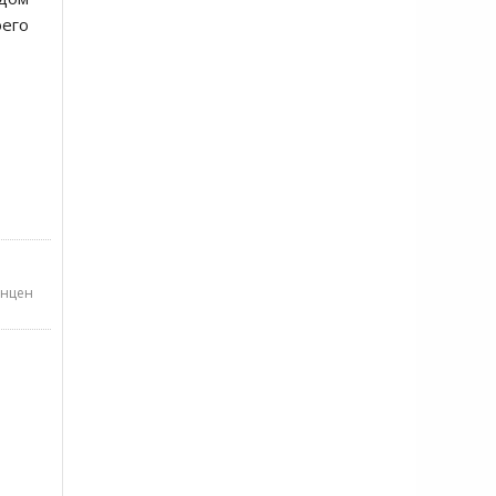
оего
нцен