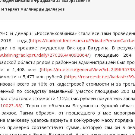
 людей Михаила Фридмана за «харрасмент»
 И теряет миллиарды долларов
ФНС и демарш «Россельхозбанка» стали всё-таки проведё
018 года,(
https://bankrot.fedresurs.ru/PrivatePersonCard.a
орги по продаже имущества Виктора Батурина. В резуль
w.kaliningrad.kp.ru/daily/27028.4/4092064/
) площадью 264 
радской области рядом с районной администрацией был пр
не в 1,408 млн (
https://m-ets.ru/generalView?id=24969579
имости в 5,477 млн рублей (
https://rosreestr.net/kadastr/39
лизован всего за 10% от кадастровой стоимости и за трет
женный по соседству земельный участок площадью 200 
при стартовой стоимости 112,5 тыс. рублей покупатель запл
-010023-38
). Торги по объектам Батурина в Курской облас
м заявок. Таким образом, от прошедшего в мае меропри
а Манжееву удалось вернуть в конкурсную массу порядка
нию примерно соответствует сумме, которую сам он в ян
 претензии к Елене Батуриной. А при удовлетворении с