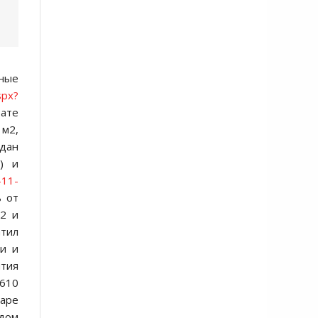
нные
spx?
тате
м2,
одан
8
) и
-11-
ь от
м2 и
атил
ти и
ятия
 610
варе
удом