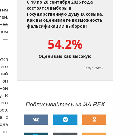
С 18 по 20 сентября 2026 года
состоятся выборы в
м им
Государственную думу IX созыва.
лей.
Как вы оцениваете возможность
нее
фальсификации выборов?
еном
», —
54.2%
Оцениваю как высокую
тся
его
Результаты
ный
 он
ной
у. В
 его
Подписывайтесь на ИА REX
ов.
а с
года
а от