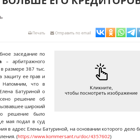
А БОЛЬШЕ ЕГО КРЕДИТОРО
ь
Печать
Отправить по email
ебное заседание по
а
– арбитражного
 в размере 387 тыс.
а защиту ее прав и
. Напомним, что в
Елена Батуриной о
есено решение об
 вызвавшее широкий
это решение было
це мая подал в суд
ния в адрес Елены Батуриной, на основании которого дело 
ления. (
https://www.kommersant.ru/doc/4357602
)