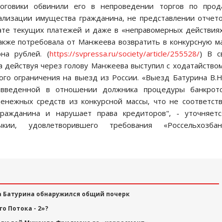
логовики обвинили его в непроведении торгов по прод
ализации имущества гражданина, не представлении отчет
ате текущих платежей и даже в «неправомерных действия
кже потребовала от Манжеева возвратить в конкурсную м
на рублей. (
https://svpressa.ru/society/article/255528/
) В с
а действуя через голову Манжеева выступил с ходатайство
го ограничения на выезд из России. «Выезд Батурина В.Н
 введенной в отношении должника процедуры банкротс
енежных средств из конкурсной массы, что не соответст
ражданина и нарушает права кредиторов", - уточняетс
ии, удовлетворившего требования «Россельхозбанк
а Батурина обнаружился общий почерк
о Потока - 2»?