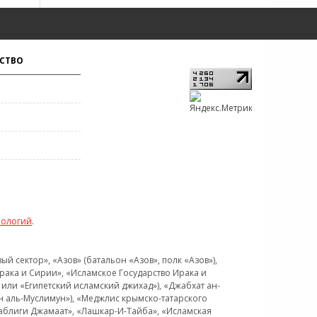
СТВО
нологий
.
 сектор», «Азов» (батальон «Азов», полк «Азов»),
рака и Сирии», «Исламское Государство Ирака и
или «Египетский исламский джихад»), «Джабхат ан-
н аль-Муслимун»), «Меджлис крымско-татарского
Таблиги Джамаат», «Лашкар-И-Тайба», «Исламская