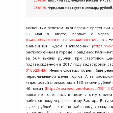
20.08.20
Высокий суд Лондона раскритиковал
25.03.20
Фридман жертвует миллиард рублей.
Косвенным ответом на январские претензии 
12 мая в Элисте, первые с марта 2
ID=C69832C6B9F0EB285074ACB068A57EBC
) т
знаменитый «Дом Наполеона» (
https://ww
расположенный в городе Правдинск Калининг
за 564 тысячи рублей, при стартовой це
подтвержденной в 2017 году кадастровой сто
010023-43
). Иными словами, объект был реа
первоначальной цены торгов. А за располо
кадастровой стоимостью в 133 тысячи рублей 
46 тысяч (
https://rosreestr.net/kadastr/39-11
вовсе не состоялись в связи с отсутствие
арбитражному управляющему Виктора Батурин
тысяч рублей, - что по забавному совпаде
вынужден был выплатить за необоснованные