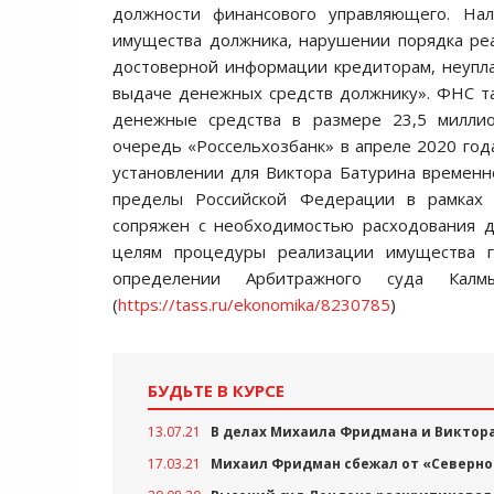
должности финансового управляющего. На
имущества должника, нарушении порядка ре
достоверной информации кредиторам, неупл
выдаче денежных средств должнику». ФНС та
денежные средства в размере 23,5 миллио
очередь «Россельхозбанк» в апреле 2020 год
установлении для Виктора Батурина временно
пределы Российской Федерации в рамках
сопряжен с необходимостью расходования д
целям процедуры реализации имущества г
определении Арбитражного суда Калмык
(
https://tass.ru/ekonomika/8230785
)
БУДЬТЕ В КУРСЕ
13.07.21
В делах Михаила Фридмана и Виктор
17.03.21
Михаил Фридман сбежал от «Северног