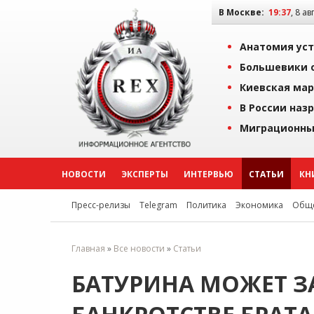
В Москве:
19:37
, 8 ав
Анатомия уст
Большевики о
Киевская мар
В России наз
Миграционны
НОВОСТИ
ЭКСПЕРТЫ
ИНТЕРВЬЮ
СТАТЬИ
КН
Пресс-релизы
Telegram
Политика
Экономика
Обще
Главная
»
Все новости
»
Статьи
БАТУРИНА МОЖЕТ З