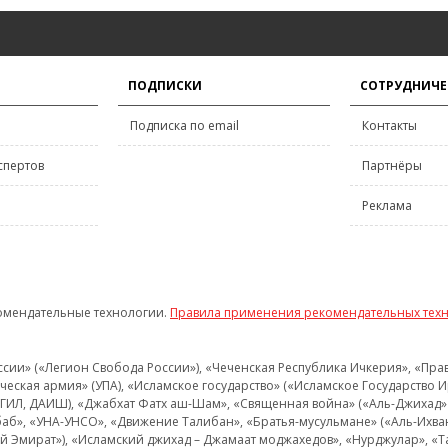
ПОДПИСКИ
СОТРУДНИЧЕ
Подписка по email
Контакты
спертов
Партнёры
Реклама
омендательные технологии.
Правила применения рекомендательных тех
и» («Легион Свобода России»), «Чеченская Республика Ичкерия», «Правый
еская армия» (УПА), «Исламское государство» («Исламское Государство И
 ИГИЛ, ДАИШ), «Джабхат Фатх аш-Шам», «Священная война» («Аль-Джихад» 
аб», «УНА-УНСО», «Движение Талибан», «Братья-мусульмане» («Аль-Ихва
кий Эмират»), «Исламский джихад – Джамаат моджахедов», «Нурджулар», «