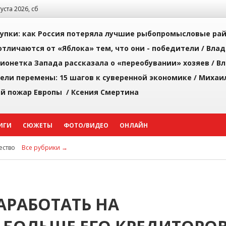
густа 2026, сб
упки: как Россия потеряла лучшие рыбопромысловые ра
тличаются от «Яблока» тем, что они - победители /
Влад
ионетка Запада рассказала о «переобувании» хозяев /
Вл
рели перемены: 15 шагов к суверенной экономике /
Михаи
й пожар Европы /
Ксения Смертина
ИГИ
СЮЖЕТЫ
ФОТО/ВИДЕО
ОНЛАЙН
ство
Все рубрики →
АРАБОТАТЬ НА