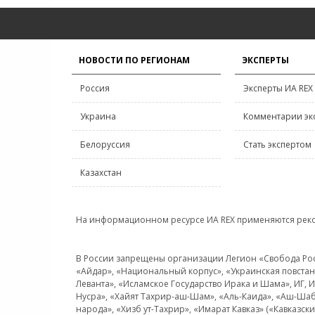
НОВОСТИ ПО РЕГИОНАМ
ЭКСПЕРТЫ
Россия
Эксперты ИА REX
Украина
Комментарии эк
Белоруссия
Стать экспертом
Казахстан
На информационном ресурсе ИА REX применяются рек
В России запрещены организации Легион «Свобода Росси
«Айдар», «Национальный корпус», «Украинская повстанч
Леванта», «Исламское Государство Ирака и Шама», ИГ,
Нусра», «Хайят Тахрир-аш-Шам», «Аль-Каида», «Аш-Шаб
народа», «Хизб ут-Тахрир», «Имарат Кавказ» («Кавказс