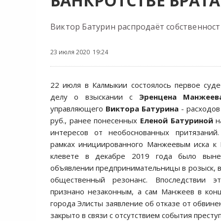
БАНКРОТСТВЕ БРАТ
Виктор Батурин распродаёт собственност
23 июля 2020 19:24
22 июля в Калмыкии состоялось первое суд
делу о взыскании с
Эренцена Манжеев
управляющего
Виктора Батурина
- расходов
руб., ранее понесенных
Еленой Батуриной
н
интересов от необоснованных притязаний
рамках инициированного Манжеевым иска к 
клевете в декабре 2019 года было вын
объявлении предпринимательницы в розыск,
общественный резонанс. Впоследствии 
признано незаконным, а сам Манжеев в кон
города Элисты заявление об отказе от обвине
закрыто в связи с отсутствием события преступ