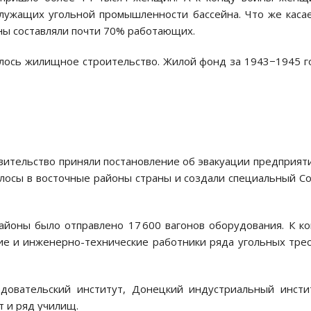
служащих угольной промышленности бассейна. Что же каса
ы составляли почти 70% работающих.
алось жилищное строительство. Жилой фонд за 1943−1945 
авительство приняли постановление об эвакуации предприят
лосы в восточные районы страны и создали специальный С
айоны было отправлено 17 600 вагонов оборудования. К к
ие и инженерно-технические работники ряда угольных тре
едовательский институт, Донецкий индустриальный инсти
т и ряд училищ.