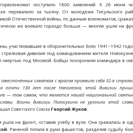
орвоенкомат поступило 1800 заявлений. К 26 июня чи
ке перевалило за тысячу. От молодежи Тисульского ра
ликой Отечественной войны, по данным военкоматов, сража
ктически же воевало гораздо больше — многие ушли на фр
ны, участвовавшие в оборонительных боях 1941−1942 годо
я стрелковая дивизия под командованием жителя Новокузн
ой смертью под Москвой. Бойцы похоронили командира в ск
 ожесточённых схватках с врагом проявила себя 32-я стрелк
стя почти 130 лет после Наполеона, этой дивизии приш
оле — том самом, что является нашей национальной святы
славы. Воины дивизии Полосухина не уронили этой слав
аршал Советского Союза
Георгий Жуков
.
ушла на фронт, оставив учёбу в вузе. Она сражалась в о
кой
. Раненой попала в руки фашистов, разделив судьбу бо