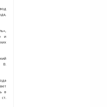
авод
ода,
ль»,
о и
ских
ский
 В.
ода
Свет
ь в
ст.