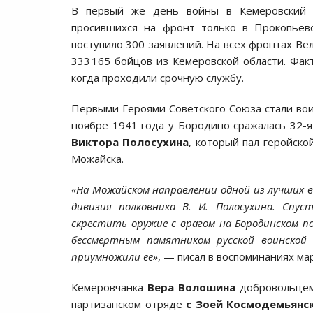
В первый же день войны в Кемеровский г
просившихся на фронт только в Прокопьевс
поступило 300 заявлений. На всех фронтах Ве
333 165 бойцов из Кемеровской области. Фа
когда проходили срочную службу.
Первыми Героями Советского Союза стали вои
ноябре 1941 года у Бородино сражалась 32-
Виктора Полосухина
, который пал геройск
Можайска.
«На Можайском направлении одной из лучших в
дивизия полковника В. И. Полосухина. Спу
скрестить оружие с врагом на Бородинском п
бессмертным памятником русской воинской 
приумножили её»
, — писал в воспоминаниях м
Кемеровчанка
Вера Волошина
добровольцем 
партизанском отряде
с Зоей Космодемьянс