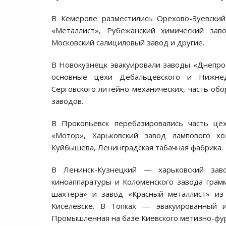
В Кемерове разместились Орехово-Зуевский 
«Металлист», Рубежанский химический заво
Московский салициловый завод и другие.
В Новокузнецк эвакуировали заводы «Днепрос
основные цехи Дебальцевского и Нижнед
Серговского литейно-механических, часть об
заводов.
В Прокопьевск перебазировались часть цех
«Мотор», Харьковский завод лампового хо
Куйбышева, Ленинградская табачная фабрика.
В Ленинск-Кузнецкий — харьковский зав
киноаппаратуры и Коломенского завода грам
шахтера» и завод «Красный металлист» из
Киселёвске. В Топках — эвакуированный и
Промышленная на базе Киевского метизно-фу