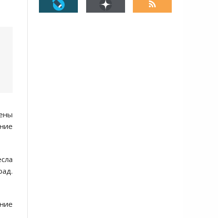
дены
ание
есла
рад.
ние