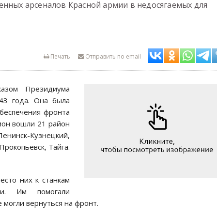
енных арсеналов Красной армии в недосягаемых для
Печать
Отправить по email
казом Президиума
43 года. Она была
обеспечения фронта
ион вошли 21 район
Ленинск-Кузнецкий,
Прокопьевск, Тайга.
есто них к станкам
ки. Им помогали
 могли вернуться на фронт.