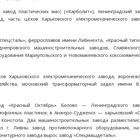
завод пластических масс («Карболит»), ленинградский з
д, часть цехов Харьковского электромеханического зав
пецсталь», ферросплавов имени Либкнехта, «Красный тиге
непровского машиностроительных заводов, Славянског
орудования Мариупольского и Новомакеевского коксохимиче
ов Харьковского электромеханического завода, воронеж
зяйства, московский трансформаторный задел имени В.
од «Красный Октябрь» Белово — Ленинградского зав
мофонных пластинок; в Анжеро-Судженск — харьковский «
 Конотопа. Два машиностроительных завода разместилис
з г. Ливны завод противопожарного оборудования, на 
рнитурного завода вырос завод «Спецмашдеталь».