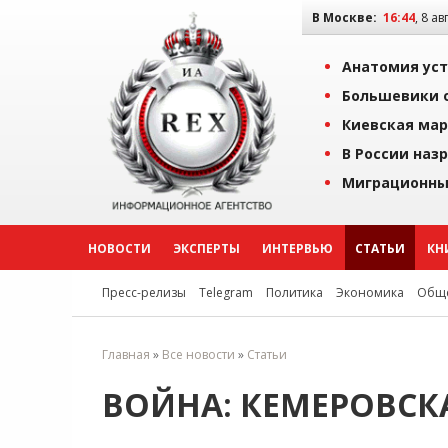
В Москве:
16:44
, 8 ав
Анатомия уст
Большевики о
Киевская мар
В России наз
Миграционны
НОВОСТИ
ЭКСПЕРТЫ
ИНТЕРВЬЮ
СТАТЬИ
КН
Пресс-релизы
Telegram
Политика
Экономика
Обще
Главная
»
Все новости
»
Статьи
ВОЙНА: КЕМЕРОВСКА