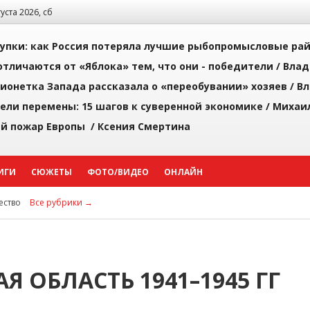
густа 2026, сб
упки: как Россия потеряла лучшие рыбопромысловые ра
тличаются от «Яблока» тем, что они - победители /
Влад
ионетка Запада рассказала о «переобувании» хозяев /
Вл
рели перемены: 15 шагов к суверенной экономике /
Михаи
й пожар Европы /
Ксения Смертина
ИГИ
СЮЖЕТЫ
ФОТО/ВИДЕО
ОНЛАЙН
ство
Все рубрики →
Я ОБЛАСТЬ 1941–1945 ГГ