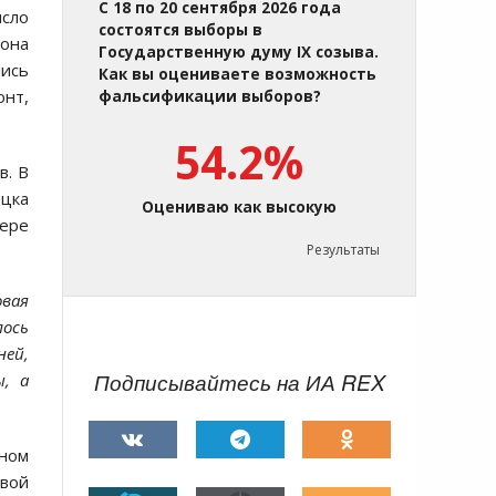
С 18 по 20 сентября 2026 года
сло
состоятся выборы в
йона
Государственную думу IX созыва.
лись
Как вы оцениваете возможность
онт,
фальсификации выборов?
54.2%
в. В
ецка
Оцениваю как высокую
вере
Результаты
овая
лось
ней,
Подписывайтесь на ИА REX
ы, а
дном
евой