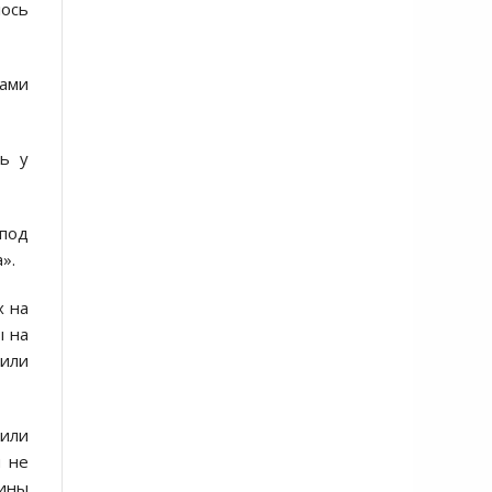
лось
ами
нь у
 под
».
х на
ы на
сили
или
и не
ины