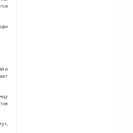
ется
годы
ий и
овет
онцу
стов
тут,