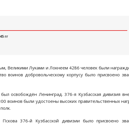
45 гг
ым, Великими Луками и Локнеем 4286 человек были награж
тво воинов добровольческому корпусу было присвоено зв
 был освобождён Ленинград. 376-я Кузбасская дивизия вн
 300 воинов были удостоены высоких правительственных наг
полк.
 Пскова 376-й Кузбасской дивизии было присвоено зва