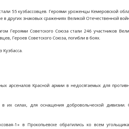
 стали 55 кузбассовцев. Героями уроженцы Кемеровской обл
акже в других знаковых сражениях Великой Отечественной вой
агом Героями Советского Союза стали 246 участников Вел
вцев, Героев Советского Союза, погибли в боях.
з Кузбасса.
ных арсеналов Красной армии в недосягаемых для против
 в их силах, для оснащения добровольческой дивизии.
совая-1» в Прокопьевске обратились ко всем угольщик