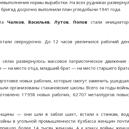
ревыполнения нормы выработки. На всех рудниках разверну
 бригад досрочно выполнили план угледобычи 1941 года.
ата
Чалков
,
Васильев
,
Лутов
,
Попов
стали инициатор
отали сверхурочно. До 12 часов увеличился рабочий де
и сёлах развернулось массовое патриотическое движение
н — на место отца, младший брат — на место старшего брата
одготовке новых рабочих, которые смогут заменить ушедши
ыли организованы стахановские школы. Всего за годы войн
отовлено 17 958 новых рабочих, 62 707 металлургов повы
щины — они шли в забои шахт, встали к станкам, вод
 войны в угольной промышленности Кузбасса женщин почт
 пришло более 14 тысяч женщин. А к концу войны женщ