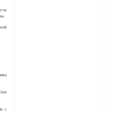
асти
ны.
икой
ника
 Они
ам с