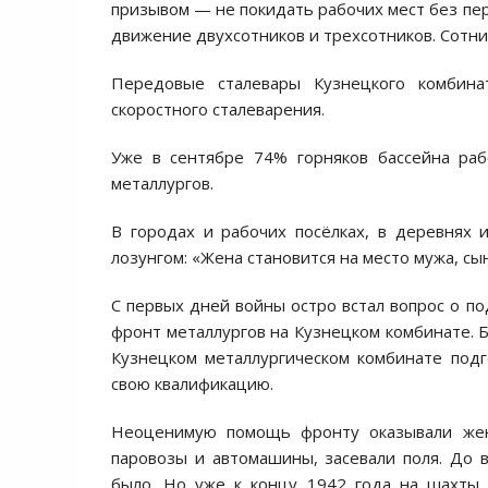
призывом — не покидать рабочих мест без пе
движение двухсотников и трехсотников. Сотни
Передовые сталевары Кузнецкого комбин
скоростного сталеварения.
Уже в сентябре 74% горняков бассейна раб
металлургов.
В городах и рабочих посёлках, в деревнях 
лозунгом: «Жена становится на место мужа, сы
С первых дней войны остро встал вопрос о п
фронт металлургов на Кузнецком комбинате. Б
Кузнецком металлургическом комбинате подг
свою квалификацию.
Неоценимую помощь фронту оказывали жен
паровозы и автомашины, засевали поля. До
было. Но уже к концу 1942 года на шахты