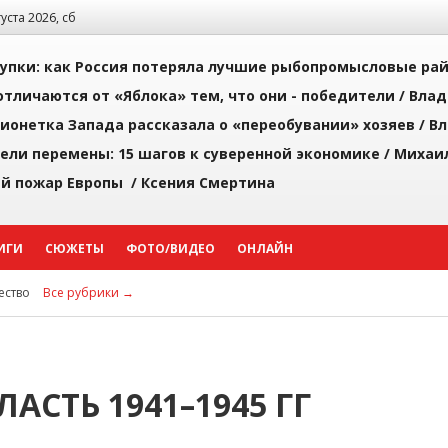
густа 2026, сб
упки: как Россия потеряла лучшие рыбопромысловые ра
тличаются от «Яблока» тем, что они - победители /
Влад
ионетка Запада рассказала о «переобувании» хозяев /
Вл
рели перемены: 15 шагов к суверенной экономике /
Михаи
й пожар Европы /
Ксения Смертина
ИГИ
СЮЖЕТЫ
ФОТО/ВИДЕО
ОНЛАЙН
ство
Все рубрики →
АСТЬ 1941–1945 ГГ