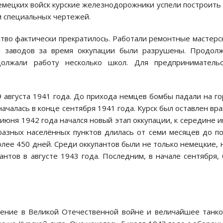
емецких войск курские железнодорожники успели построить
м специальных чертежей.
во фактически прекратилось. Работали ремонтные мастерс
и заводов за время оккупации были разрушены. Продол
должали работу несколько школ. Для предпринимательс
 августа 1941 года. До прихода немцев бомбы падали на г
ачалась в конце сентября 1941 года. Курск был оставлен вра
 июня 1942 года начался новый этап оккупации, к середине 
 разных населённых пунктов длилась от семи месяцев до п
олее 450 дней. Среди оккупантов были не только немецкие, 
пантов в августе 1943 года. Последним, в начале сентября,
жение в Великой Отечественной войне и величайшее танк