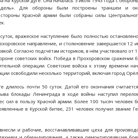
а на Курской дуге. Она началась 5 июля 1943 года с оборон
тадель». Для обороны были построены траншеи и ок
 стороны Красной армии были собраны силы Центрально
к.
суток, вражеское наступление было полностью остановлен
охоровское направление, и столкновение завершается 12 
ой. Согласно подсчётам историков, в нём участвовало от 
тороне советских войск. Победа в Прохоровском сражении 
тельной операции. Советские войска к этому времени на
ации освободили несколько территорий, включая город Орёл
е длилось почти 50 суток. Датой его окончания считаетс
орыва блокады Ленинграда в ходе войны наступил перело
ес сил в пользу Красной армии. Более 100 тысяч человек 
оявленные в Курской битве, 231 человек получил звание Г
внесли и рабочие, восстанавливавшие цеха для производ
 техники и обмундирования, а также ремонтировавшие бо