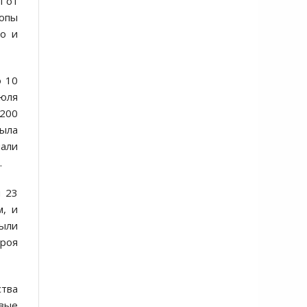
ы от
опы
го и
о 10
июля
1200
была
чали
.
я 23
м, и
были
ероя
ства
евые