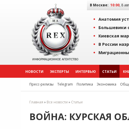
В Москве:
10:00
, 8 ав
Анатомия уст
Большевики о
Киевская мар
В России наз
Миграционны
НОВОСТИ
ЭКСПЕРТЫ
ИНТЕРВЬЮ
СТАТЬИ
КН
Пресс-релизы
Telegram
Политика
Экономика
Обще
Главная
»
Все новости
»
Статьи
ВОЙНА: КУРСКАЯ ОБЛ