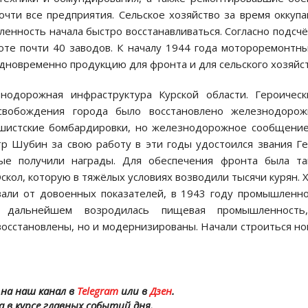
чти все предприятия. Сельское хозяйство за время оккуп
енность начала быстро восстанавливаться. Согласно подсч
боте почти 40 заводов. К началу 1944 года мотороремонтн
дновременно продукцию для фронта и для сельского хозяйст
одорожная инфраструктура Курской области. Героическ
свобождения города было восстановлено железнодорож
ашистские бомбардировки, но железнодорожное сообщени
тр Шубин за свою работу в эти годы удостоился звания Г
ные получили награды. Для обеспечения фронта была та
кол, которую в тяжёлых условиях возводили тысячи курян. 
вали от довоенных показателей, в 1943 году промышленн
В дальнейшем возродилась пищевая промышленность
восстановлены, но и модернизированы. Начали строиться н
на наш канал в
Telegram
или в
Дзен
.
а в курсе главных событий дня.