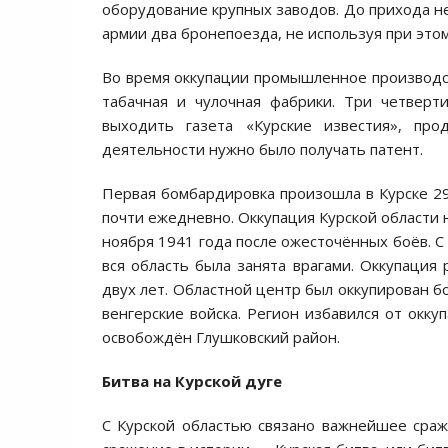
оборудование крупных заводов. До прихода н
армии два бронепоезда, не используя при это
Во время оккупации промышленное производст
табачная и чулочная фабрики. Три четверт
выходить газета «Курские известия», про
деятельности нужно было получать патент.
Первая бомбардировка произошла в Курске 29
почти ежедневно. Оккупация Курской области н
ноября 1941 года после ожесточённых боёв. С
вся область была занята врагами. Оккупация
двух лет. Областной центр был оккупирован б
венгерские войска. Регион избавился от окку
освобождён Глушковский район.
Битва на Курской дуге
С Курской областью связано важнейшее сра