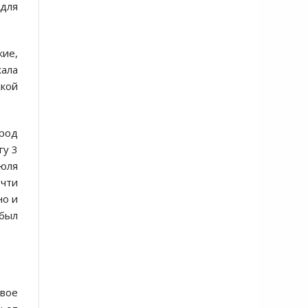
 для
кие,
жала
кой
ород
гу 3
июля
очти
но и
 был
овое