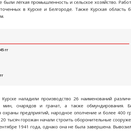
 были лёгкая промышленность и сельское хозяйство. Рабо
точенных в Курске и Белгороде. Также Курская область 
м.
5 гг
гг
Курске наладили производство 26 наименований различ
, мин, снарядов и гранат, а также обмундирования. Б
 охраны предприятий, народное ополчение и более 400 г
20 тысяч горожан начали строить оборонительные сооруж
сентябре 1941 года, однако она не была завершена. Вывози