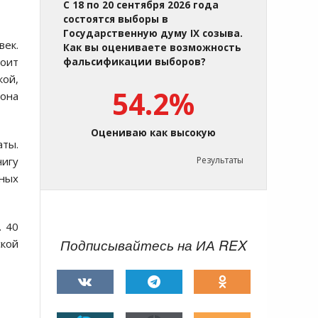
С 18 по 20 сентября 2026 года
состоятся выборы в
Государственную думу IX созыва.
век.
Как вы оцениваете возможность
тоит
фальсификации выборов?
кой,
54.2%
она
Оцениваю как высокую
ты.
нигу
Результаты
ьных
. 40
Подписывайтесь на ИА REX
ской