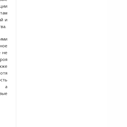
ации
ётам
ый и
ва.
ими
ное
е не
ероя
кже
Хотя
ость
, а
овые