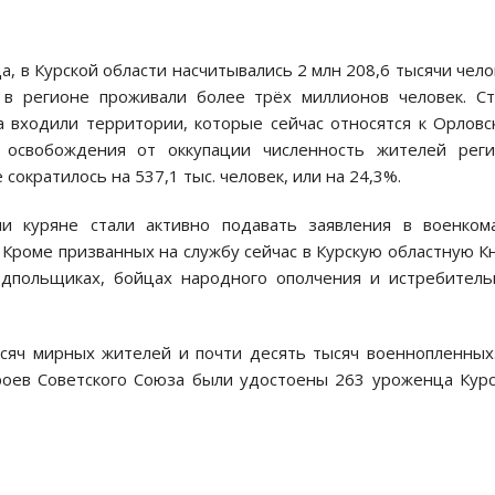
, в Курской области насчитывались 2 млн 208,6 тысячи чело
в регионе проживали более трёх миллионов человек. С
а входили территории, которые сейчас относятся к Орловс
 освобождения от оккупации численность жителей реги
 сократилось на 537,1 тыс. человек, или на 24,3%.
 куряне стали активно подавать заявления в военкома
Кроме призванных на службу сейчас в Курскую областную К
одпольщиках, бойцах народного ополчения и истребител
сяч мирных жителей и почти десять тысяч военнопленных
ероев Советского Союза были удостоены 263 уроженца Кур