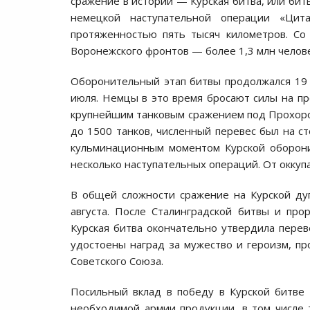
сражение в истории — Курская битва, или битв
немецкой наступательной операции «Ци
протяженностью пять тысяч километров. Со
Воронежского фронтов — более 1,3 млн челове
Оборонительный этап битвы продолжался 19 
июля. Немцы в это время бросают силы на пр
крупнейшим танковым сражением под Прохоровк
до 1500 танков, численный перевес был на с
кульминационным моментом Курской оборони
несколько наступательных операций. От оккуп
В общей сложности сражение на Курской дуг
августа. После Сталинградской битвы и пр
Курская битва окончательно утвердила перев
удостоены наград за мужество и героизм, пр
Советского Союза.
Посильный вклад в победу в Курской битве 
необходимой армии продукции, в том числе