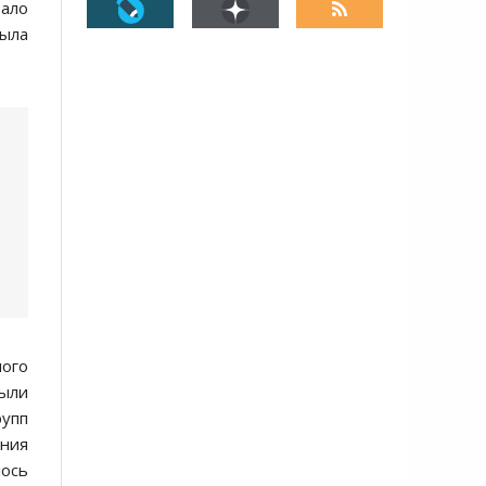
тало
была
ного
ыли
рупп
ения
лось