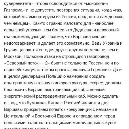
суверенитета», чтобы освободиться от «монополии
Газпрома» и не допустить повторения ситуации, когда «газ,
который мы импортируем из России, продается нам дороже,
чем немцам». Как-то странно маловато для «наиболее
серьезной угрозы», тем более что Дуда еще и верховный
главнокомандующий. Похоже, что Варшава многое
недоговаривает, и делает это сознательно. Ведь Украина и
Грузия цапаются сегодня друг с другом не меньше, чем с
Москвой. Польские атаки на строящийся газопровод
«Северный поток — 2» бьют не только по России, но и по
европейским участникам проекта, включая Германию. Да и
в целом декларации Польши о намерении создать
альтернативную газовую инфраструктуру, скорее, должны
беспокоить Берлин, выстраивающий собственный
энергетический распределительный хаб. Можно сделать
вывод, что бумажная битва с Россией является для
Варшавы прикрытием попыток конкуренции с немцами в
Центральной и Восточной Европе и оправданием перед
польскими налогоплательщиками миллиардных закупок
американского оружия.