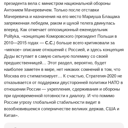
президента вела с министром национальной обороны
Антонием Мачеревичем. Только после отставки
Мачеревича и назначения на его место Мариуша Блащака
запряженная лебедем, раком и щукой телега двинулась
вперед. Как отмечает оппозиционный еженедельник
Polityka, «концепцию Коморовского (президент Польши в
2010—2015 годах —
С.С.
) больше всего критиковали за
«мягкое» описание отношений с Россией, и здесь концепция
Дуды вступает в самую сильную полемику со своей
предшественницей… Этот раздел, вероятно, будет
наиболее заметен в мире, нет никаких сомнений в том, что
Москва его стигматизирует… К счастью, Стратегия-2020 не
отказывается от поддержки двусторонней политики НАТО в
отношении России — укрепления, сдерживания и обороны
при одновременной готовности к диалогу. И что помимо
России угрозу глобальной стабильности видит в
возобновившемся соперничестве великих держав, США и
Китая».