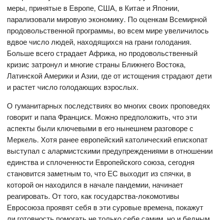
меры, принятые в Европе, США, в Китае и Японии,
парализовали мировую экономику. По оценкам Всемирной
продовольственной программы, во всем мире увеличилось
вдвое число людей, находящихся на грани голодания.
Больше всего страдает Африка, но продовольственный
кризис затронул и многие страны Ближнего Востока,
Латинской Америки и Азии, где от истощения страдают дети
и растет число голодающих взрослых.
О гуманитарных последствиях во многих своих проповедях
говорит и папа Франциск. Можно предположить, что эти
аспекты были ключевыми в его нынешнем разговоре с
Меркель. Хотя ранее европейский католический епископат
выступал с алармистскими предупреждениями в отношении
единства и сплоченности Европейского союза, сегодня
становится заметным то, что ЕС выходит из спячки, в
которой он находился в начале пандемии, начинает
реагировать. От того, как государства-локомотивы
Евросоюза проявят себя в эти суровые времена, покажут
ли готовность помогать не только себе самим, но и бедным