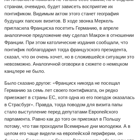
странам, очевидно, будет зависеть восприятие их
понтификом. Видимым актом этого станет география
будущих папских визитов. В ходе звонка Меркель
пригласила Франциска посетить Германию, в апреле
аналогичное предложение ему сделал Макрон в отношении
Франции. При этом католические издания сообщали, что
понтифик поблагодарил тогда французского президента,
сказал, что он очень хочет, но в сложившейся ситуации это
невозможно. Аналогичной оговорки в сюжете о немецком
канцлере не было.
Было сказано другое: «Франциск никогда не посещал
Германию за семь лет своего понтификата, он редко
приезжает в страны ЕС, хотя одна из его поездок оказалась
в Страсбург». Правда, тогда поводом для визита папы
стало выступление перед депутатами Европейского
парламента. Равно как до того он приезжал в Польшу
потому, что там проходили Всемирные дни молодежи. А в
целом его чаще видели на европейской периферии, он