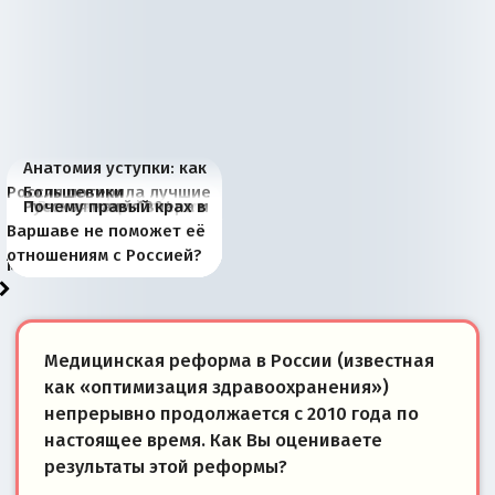
Анатомия уступки: как
Россия потеряла лучшие
Большевики
Киевская марионетка
В России назрели
Миграционный пожар
Россия начинает
Россия зимой 1904
Русская нация вчера и
Почему правый крах в
рыбопромысловые
отличаются от «Яблока»
Запада рассказала о
перемены: 15 шагов к
Европы
сбрасывать балласт
года: первые уступки во
сегодня
Варшаве не поможет её
районы Баренцева
тем, что они -
«переобувании» хозяев
суверенной экономике
Анкориджа
внутренней политике
отношениям с Россией?
моря
победители
Медицинская реформа в России (известная
как «оптимизация здравоохранения»)
непрерывно продолжается с 2010 года по
настоящее время. Как Вы оцениваете
результаты этой реформы?