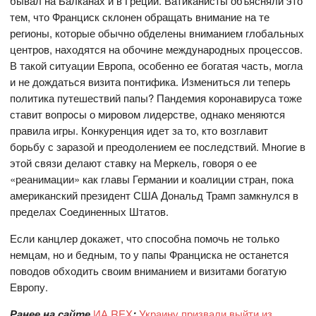
бывал на Балканах и в Греции. Ватиканисты объясняли это
тем, что Франциск склонен обращать внимание на те
регионы, которые обычно обделены вниманием глобальных
центров, находятся на обочине международных процессов.
В такой ситуации Европа, особенно ее богатая часть, могла
и не дождаться визита понтифика. Измениться ли теперь
политика путешествий папы? Пандемия коронавируса тоже
ставит вопросы о мировом лидерстве, однако меняются
правила игры. Конкуренция идет за то, кто возглавит
борьбу с заразой и преодолением ее последствий. Многие в
этой связи делают ставку на Меркель, говоря о ее
«реанимации» как главы Германии и коалиции стран, пока
американский президент США Дональд Трамп замкнулся в
пределах Соединенных Штатов.
Если канцлер докажет, что способна помочь не только
немцам, но и бедным, то у папы Франциска не останется
поводов обходить своим вниманием и визитами богатую
Европу.
Ранее на сайте
ИА REX
:
Украину призвали выйти из