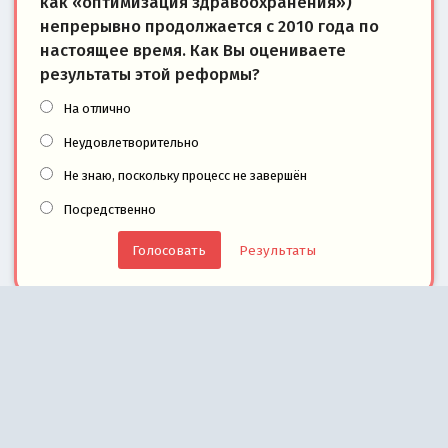
как «оптимизация здравоохранения»)
непрерывно продолжается с 2010 года по
настоящее время. Как Вы оцениваете
результаты этой реформы?
На отлично
Неудовлетворительно
Не знаю, поскольку процесс не завершён
Посредственно
Результаты
На информационном ресурсе ИА REX применяются рекомендательные
технологии.
Правила применения рекомендательных технологий
.
В России запрещены организации Легион «Свобода России» («Легион Свобода
Тахрир», «Имарат Кавказ» («Кавказский Эмират»), «Исламский джихад – Дж