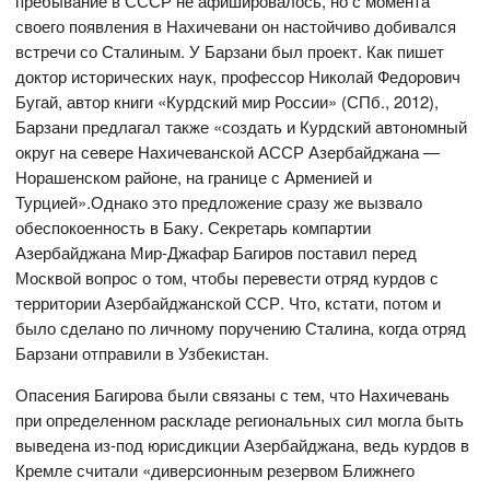
пребывание в СССР не афишировалось, но с момента
своего появления в Нахичевани он настойчиво добивался
встречи со Сталиным. У Барзани был проект. Как пишет
доктор исторических наук, профессор Николай Федорович
Бугай, автор книги «Курдский мир России» (СПб., 2012),
Барзани предлагал также «создать и Курдский автономный
округ на севере Нахичеванской АССР Азербайджана —
Норашенском районе, на границе с Арменией и
Турцией».Однако это предложение сразу же вызвало
обеспокоенность в Баку. Секретарь компартии
Азербайджана Мир-Джафар Багиров поставил перед
Москвой вопрос о том, чтобы перевести отряд курдов с
территории Азербайджанской ССР. Что, кстати, потом и
было сделано по личному поручению Сталина, когда отряд
Барзани отправили в Узбекистан.
Опасения Багирова были связаны с тем, что Нахичевань
при определенном раскладе региональных сил могла быть
выведена из-под юрисдикции Азербайджана, ведь курдов в
Кремле считали «диверсионным резервом Ближнего