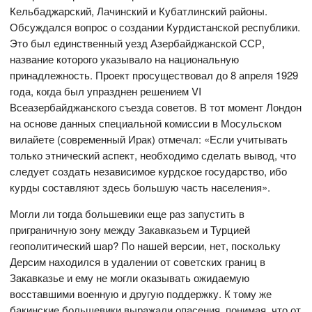
Кельбаджарский, Лачинский и Кубатлинский районы.
Обсуждался вопрос о создании Курдистанской республики.
Это был единственный уезд Азербайджанской ССР,
название которого указывало на национальную
принадлежность. Проект просуществовал до 8 апреля 1929
года, когда был упразднен решением VI
Всеазербайджанского съезда советов. В тот момент Лондон
на основе данных специальной комиссии в Мосульском
вилайете (современный Ирак) отмечал: «Если учитывать
только этнический аспект, необходимо сделать вывод, что
следует создать независимое курдское государство, ибо
курды составляют здесь большую часть населения».
Могли ли тогда большевики еще раз запустить в
приграничную зону между Закавказьем и Турцией
геополитический шар? По нашей версии, нет, поскольку
Дерсим находился в удалении от советских границ в
Закавказье и ему не могли оказывать ожидаемую
восставшими военную и другую поддержку. К тому же
бакинские большевики выражали опасения, понимая, что от