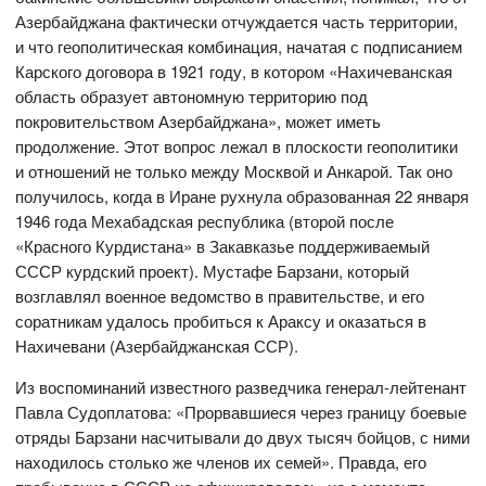
Азербайджана фактически отчуждается часть территории,
и что геополитическая комбинация, начатая с подписанием
Карского договора в 1921 году, в котором «Нахичеванская
область образует автономную территорию под
покровительством Азербайджана», может иметь
продолжение. Этот вопрос лежал в плоскости геополитики
и отношений не только между Москвой и Анкарой. Так оно
получилось, когда в Иране рухнула образованная 22 января
1946 года Мехабадская республика (второй после
«Красного Курдистана» в Закавказье поддерживаемый
СССР курдский проект). Мустафе Барзани, который
возглавлял военное ведомство в правительстве, и его
соратникам удалось пробиться к Араксу и оказаться в
Нахичевани (Азербайджанская ССР).
Из воспоминаний известного разведчика генерал-лейтенант
Павла Судоплатова: «Прорвавшиеся через границу боевые
отряды Барзани насчитывали до двух тысяч бойцов, с ними
находилось столько же членов их семей». Правда, его