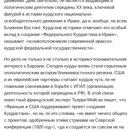
движения. Действительно, он является выдающимся
политическим деятелем середины ХХ века, ключевой
фигурой в истории курдского национально-
освободительного движения в Ираке, да и, вообще, на всем
Ближнем Востоке. Курдские историки отмечают его особый
вклад в создание «Федерального Курдистана в Ираке»,
называют «основоположником современной иракско-
курдской федеральной государственности».
Но дело не только и не столько в историко-познавательном
интересе к Барзани. Сегодня курды вновь стали серьезным
геополитическим актором ближневосточного региона. США
и их европейские партнеры считают курдов чуть ли не
главными союзниками в борьбе с ИГИЛ (организация,
деятельность которой запрещена в РФ). В этой связи
известный французский эксперт Тьерри Мейсан пишет, что
«Франция и США поддерживают проект создания
Курдистана», но он, по его словам, «не имеет ничего общего
с проектом, одобренным этими странами на Севрской
конференции (1920 год»), «да и создается он совсем не на