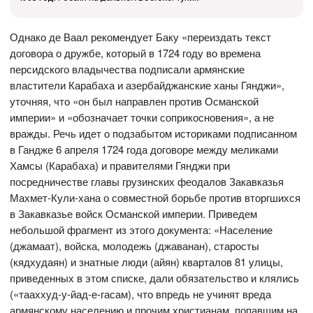
Однако де Ваал рекомендует Баку «переиздать текст
договора о дружбе, который в 1724 году во времена
персидского владычества подписали армянские
властители Карабаха и азербайджанские ханы Гянджи»,
уточняя, что «он был направлен против Османской
империи» и «обозначает точки соприкосновения», а не
вражды. Речь идет о подзабытом историками подписанном
в Гандже 6 апреля 1724 года договоре между меликами
Хамсы (Карабаха) и правителями Гянджи при
посредничестве главы грузинских феодалов Закавказья
Махмет-Кули-хана о совместной борьбе против вторгшихся
в Закавказье войск Османской империи. Приведем
небольшой фрагмент из этого документа: «Население
(джамаат), войска, молодежь (джаванан), старосты
(кядхудаян) и знатные люди (айян) кварталов 81 улицы,
приведенных в этом списке, дали обязательство и клялись
(«тааххуд-у-йад-е-гасам), что впредь не учинят вреда
армянскому населению и прочим христианам, попавшим на