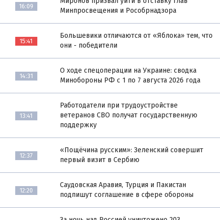
Миронов призвал уйти в отставку глав
16:09
Минпросвещения и Рособрнадзора
Большевики отличаются от «Яблока» тем, что
15:41
они - победители
О ходе спецоперации на Украине: сводка
14:31
Минобороны РФ с 1 по 7 августа 2026 года
Работодатели при трудоустройстве
ветеранов СВО получат государственную
13:41
поддержку
«Пощёчина русским»: Зеленский совершит
12:37
первый визит в Сербию
Саудовская Аравия, Турция и Пакистан
12:20
подпишут соглашение в сфере обороны
За ночь над Россией уничтожено 203