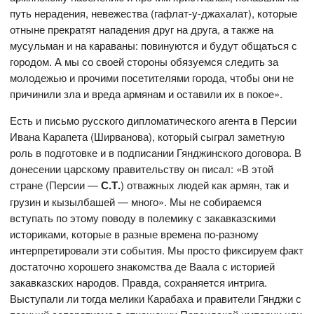
путь нерадения, невежества (гафлат-у-джахалат), которые
отныне прекратят нападения друг на друга, а также на
мусульман и на караваны: повинуются и будут общаться с
городом. А мы со своей стороны обязуемся следить за
молодежью и прочими посетителями города, чтобы они не
причинили зла и вреда армянам и оставили их в покое».
Есть и письмо русского дипломатического агента в Персии
Ивана Карапета (Ширванова), который сыграл заметную
роль в подготовке и в подписании Гянджинского договора. В
донесении царскому правительству он писал: «В этой
стране (Персии —
С.Т.
) отважных людей как армян, так и
грузин и кызылбашей — много». Мы не собираемся
вступать по этому поводу в полемику с закавказскими
историками, которые в разные времена по-разному
интерпретировали эти события. Мы просто фиксируем факт
достаточно хорошего знакомства де Ваала с историей
закавказских народов. Правда, сохраняется интрига.
Выступали ли тогда мелики Карабаха и правители Гянджи с