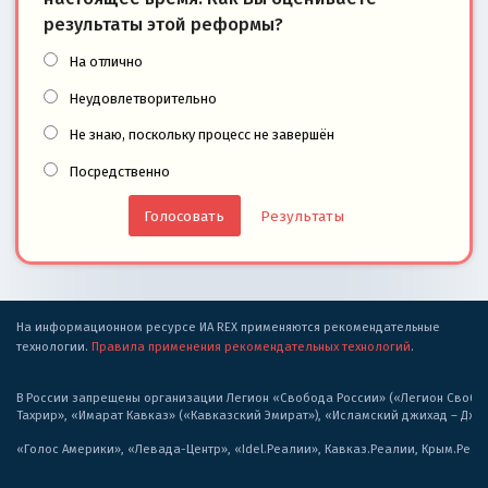
результаты этой реформы?
На отлично
Неудовлетворительно
Не знаю, поскольку процесс не завершён
Посредственно
Результаты
На информационном ресурсе ИА REX применяются рекомендательные
технологии.
Правила применения рекомендательных технологий
.
В России запрещены организации Легион «Свобода России» («Легион Свобода
Тахрир», «Имарат Кавказ» («Кавказский Эмират»), «Исламский джихад – Дж
«Голос Америки», «Левада-Центр», «Idel.Реалии», Кавказ.Реалии, Крым.Реал