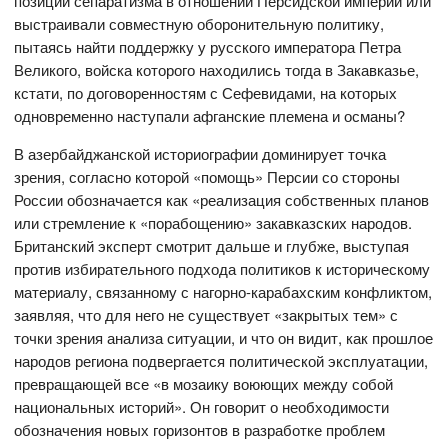
позиций сепаратизма в отношении Персидской империи или
выстраивали совместную оборонительную политику,
пытаясь найти поддержку у русского императора Петра
Великого, войска которого находились тогда в Закавказье,
кстати, по договоренностям с Сефевидами, на которых
одновременно наступали афганские племена и османы?
В азербайджанской историографии доминирует точка
зрения, согласно которой «помощь» Персии со стороны
России обозначается как «реализация собственных планов
или стремление к «порабощению» закавказских народов.
Британский эксперт смотрит дальше и глубже, выступая
против избирательного подхода политиков к историческому
материалу, связанному с нагорно-карабахским конфликтом,
заявляя, что для него не существует «закрытых тем» с
точки зрения анализа ситуации, и что он видит, как прошлое
народов региона подвергается политической эксплуатации,
превращающей все «в мозаику воюющих между собой
национальных историй». Он говорит о необходимости
обозначения новых горизонтов в разработке проблем