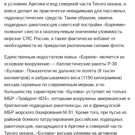
в условиях Арктики и вод северной части Тихого океана, и
вовсе делает их практически невидимыми для пассивных
гидроакустических средств. Таким образом, замена
подводных ракетоносцев советской постройки «Бореями»
позволит свести к околонулевым значениям уязвимость
морских СЯС России, а также фактически избавит от
необходимости их прикрытия различными силами флота.
Единственным недостатком новых «Бореев» является их
основное вооружение — баллистические ракеты Р-30
«Булава». Показатели их дальности полёта (8 тысяч
километров) и забрасываемого веса (1150 килограммов)
весьма скромные по современным меркам, и по
большинству характеристик «Булава» уступает не только
МБР «Трайдент-IID5», которыми вооружены американские и
британские подводные ракетоносцы, но и французской
МБР морского базирования М-51. Кроме того, при пуске из
районов боевого патрулирования российских подводных
ракетоносцев, находящихся в Арктике и северной части
Тихого океана, «Булава» весьма уязвима на активном