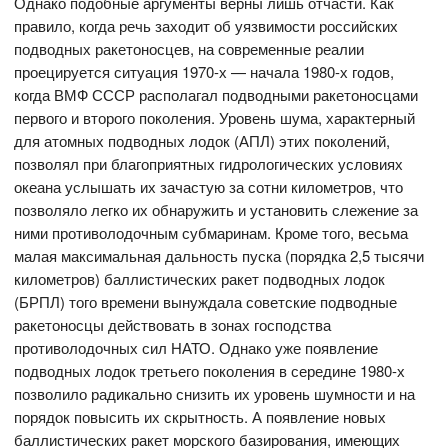
Однако подобные аргументы верны лишь отчасти. Как
правило, когда речь заходит об уязвимости российских
подводных ракетоносцев, на современные реалии
проецируется ситуация 1970-х — начала 1980-х годов,
когда ВМФ СССР располагал подводными ракетоносцами
первого и второго поколения. Уровень шума, характерный
для атомных подводных лодок (АПЛ) этих поколений,
позволял при благоприятных гидрологических условиях
океана услышать их зачастую за сотни километров, что
позволяло легко их обнаружить и установить слежение за
ними противолодочным субмаринам. Кроме того, весьма
малая максимальная дальность пуска (порядка 2,5 тысячи
километров) баллистических ракет подводных лодок
(БРПЛ) того времени вынуждала советские подводные
ракетоносцы действовать в зонах господства
противолодочных сил НАТО. Однако уже появление
подводных лодок третьего поколения в середине 1980-х
позволило радикально снизить их уровень шумности и на
порядок повысить их скрытность. А появление новых
баллистических ракет морского базирования, имеющих