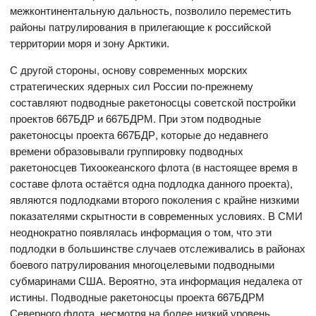
межконтинентальную дальность, позволило переместить
районы патрулирования в прилегающие к российской
территории моря и зону Арктики.
С другой стороны, основу современных морских
стратегических ядерных сил России по-прежнему
составляют подводные ракетоносцы советской постройки
проектов 667БДР и 667БДРМ. При этом подводные
ракетоносцы проекта 667БДР, которые до недавнего
времени образовывали группировку подводных
ракетоносцев Тихоокеанского флота (в настоящее время в
составе флота остаётся одна подлодка данного проекта),
являются подлодками второго поколения с крайне низкими
показателями скрытности в современных условиях. В СМИ
неоднократно появлялась информация о том, что эти
подлодки в большинстве случаев отслеживались в районах
боевого патрулирования многоцелевыми подводными
субмаринами США. Вероятно, эта информация недалека от
истины. Подводные ракетоносцы проекта 667БДРМ
Северного флота, несмотря на более низкий уровень