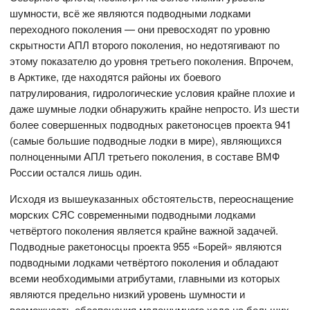
шумности, всё же являются подводными лодками
переходного поколения — они превосходят по уровню
скрытности АПЛ второго поколения, но недотягивают по
этому показателю до уровня третьего поколения. Впрочем,
в Арктике, где находятся районы их боевого
патрулирования, гидрологические условия крайне плохие и
даже шумные лодки обнаружить крайне непросто. Из шести
более совершенных подводных ракетоносцев проекта 941
(самые большие подводные лодки в мире), являющихся
полноценными АПЛ третьего поколения, в составе ВМФ
России остался лишь один.
Исходя из вышеуказанных обстоятельств, переоснащение
морских СЯС современными подводными лодками
четвёртого поколения является крайне важной задачей.
Подводные ракетоносцы проекта 955 «Борей» являются
подводными лодками четвёртого поколения и обладают
всеми необходимыми атрибутами, главными из которых
являются предельно низкий уровень шумности и
возможность обеспечения малошумного хода на больших