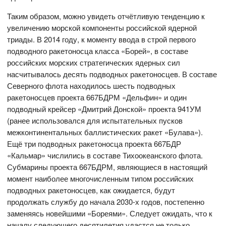
Таким образом, можно увидеть отчётливую тенденцию к
увеличению морской компоненты российской ядерной
триады. В 2014 году, к моменту ввода в строй первого
подводного ракетоносца класса «Борей», в составе
российских морских стратегических ядерных сил
насчитывалось десять подводных ракетоносцев. В составе
Северного флота находилось шесть подводных
ракетоносцев проекта 667БДРМ «Дельфин» и один
подводный крейсер «Дмитрий Донской» проекта 941УМ
(ранее использовался для испытательных пусков
межконтинентальных баллистических ракет «Булава»).
Ещё три подводных ракетоносца проекта 667БДР
«Кальмар» числились в составе Тихоокеанского флота.
Субмарины проекта 667БДРМ, являющиеся в настоящий
момент наиболее многочисленным типом российских
подводных ракетоносцев, как ожидается, будут
продолжать службу до начала 2030-х годов, постепенно
заменяясь новейшими «Бореями». Следует ожидать, что к
началу следующего десятилетия удастся не только