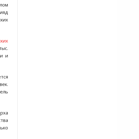
слом
Рияд
ких
ских
тыс.
ми и
ется
век.
дель
арха
ства
лько