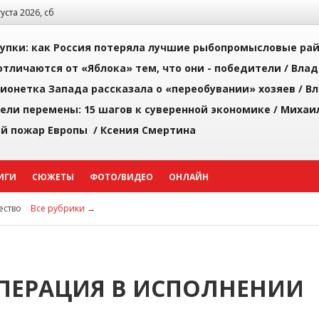
густа 2026, сб
упки: как Россия потеряла лучшие рыбопромысловые ра
тличаются от «Яблока» тем, что они - победители /
Влад
ионетка Запада рассказала о «переобувании» хозяев /
Вл
рели перемены: 15 шагов к суверенной экономике /
Михаи
й пожар Европы /
Ксения Смертина
ИГИ
СЮЖЕТЫ
ФОТО/ВИДЕО
ОНЛАЙН
ство
Все рубрики →
ПЕРАЦИЯ В ИСПОЛНЕНИИ