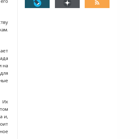
 его
ству
ам.
чает
ада
и на
 для
ные
. Их
 том
а и,
тоит
нное