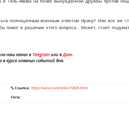
да и Тель-Авива на почве вынужденной дружбы против об
аться полноценным военным ответом Ирану? Или все же с
 бы помог в решении этого вопроса… Может, стоит подума
на наш канал в
Telegram
или в
Дзен
.
а в курсе главных событий дня.
Ссылка:
https://iarex.ru/articles/70605.html
Теги: