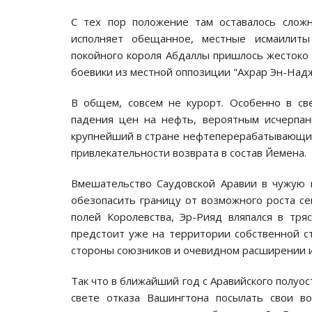
С тех пор положение там оставалось слож
исполняет обещанное, местные исмаилиты
покойного короля Абдаллы пришлось жестоко д
боевики из местной оппозиции "Ахрар Эн-Надж
В общем, совсем не курорт. Особенно в св
падения цен на нефть, вероятным исчерпа
крупнейший в стране нефтеперерабатывающий 
привлекательности возврата в состав Йемена.
Вмешательство Саудовской Аравии в чужую 
обезопасить границу от возможного роста с
полей Королевства, Эр-Рияд вляпался в тря
предстоит уже на территории собственной с
стороны союзников и очевидном расширении 
Так что в ближайший год с Аравийского полуо
свете отказа Вашингтона посылать свои во