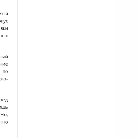
тся
пус
вки
тных
аний
ение
 по
ло-
еред
лишь
 Но,
енно