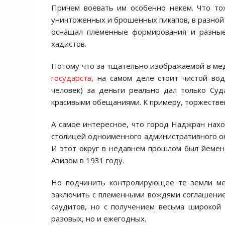
Причем воевать им особенно некем. Что то
уничтоженных и брошенных пикапов, в разной
оснащал племенные формирования и разные
хадистов.
Потому что за тщательно изображаемой в ме
государств
, на самом деле стоит чистой во
человек) за деньги реально дал только Су
красивыми обещаниями. К примеру, торжестве
А самое интересное, что город Наджран наход
столицей одноименного административного окр
И этот округ в недавнем прошлом был йемен
Азизом в 1931 году.
Но подчинить контролирующее те земли мес
заключить с племенными вождями соглашение, 
саудитов, но с получением весьма широкой
разовых, но и ежегодных.