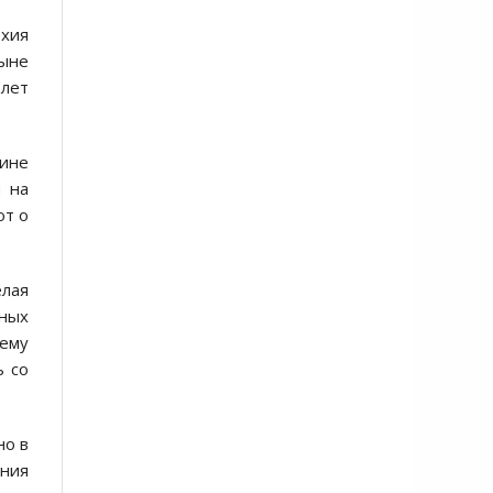
хия
ыне
 лет
чине
й
на
ют о
елая
яных
 ему
ь со
но в
ения