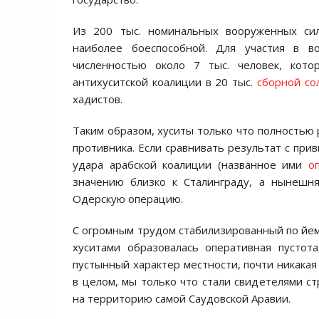
Из 200 тыс. номинальных вооруженных сил
наиболее боеспособной. Для участия в 
численностью около 7 тыс. человек, кото
антихуситской коалиции в 20 тыс.
сборной со
хадистов.
Таким образом, хуситы только что полностью
противника. Если сравнивать результат с пр
удара арабской коалиции (названное ими
о
значению близко к Сталинграду, а нынешн
Одерскую операцию.
С огромным трудом стабилизированный по йем
хуситами образовалась оперативная пустот
пустынный характер местности, почти никакая
в целом, мы только что стали свидетелями с
на территорию самой Саудовской Аравии.