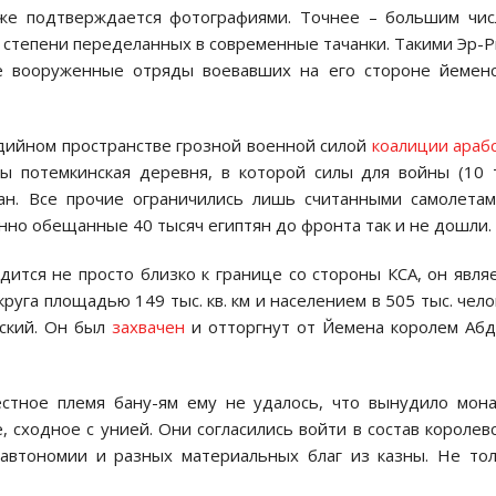
же подтверждается фотографиями. Точнее – большим чи
 степени переделанных в современные тачанки. Такими Эр-
 вооруженные отряды воевавших на его стороне йеменс
дийном пространстве грозной военной силой
коалиции араб
ды потемкинская деревня, в которой силы для войны (10 
дан. Все прочие ограничились лишь считанными самолета
нно обещанные 40 тысяч египтян до фронта так и не дошли.
ится не просто близко к границе со стороны КСА, он явля
уга площадью 149 тыс. кв. км и населением в 505 тыс. чело
ский. Он был
захвачен
и отторгнут от Йемена королем Аб
тное племя бану-ям ему не удалось, что вынудило мон
сходное с унией. Они согласились войти в состав королев
 автономии и разных материальных благ из казны. Не то