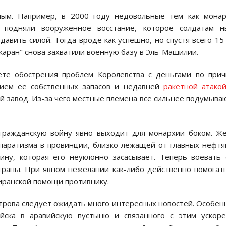
ным. Например, в 2000 году недовольные тем как монар
 подняли вооруженное восстание, которое солдатам н
авить силой. Тогда вроде как успешно, но спустя всего 15
аран" снова захватили военную базу в Эль-Машилии.
ете обострения проблем Королевства с деньгами по при
нием ее собственных запасов и недавней
ракетной атако
завод. Из-за чего местные племена все сильнее подумыва
гражданскую войну явно выходит для монархии боком. Ж
епаратизма в провинции, близко лежащей от главных нефт
сину, которая его неуклонно засасывает. Теперь воевать
траны. При явном нежелании как-либо действенно помогат
иранской помощи противнику.
строва следует ожидать много интересных новостей. Особен
йска в аравийскую пустыню и связанного с этим ускор