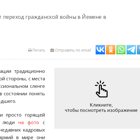
т переход гражданской войны в Йемене в
Печать
Отправить по email
мации традиционно
ой стороны, с места
ссиональном сленге
 в состоянии понять
едшего.
и просто горящей
ые люди
на фото
с
недавних кадровых
армий в мире они