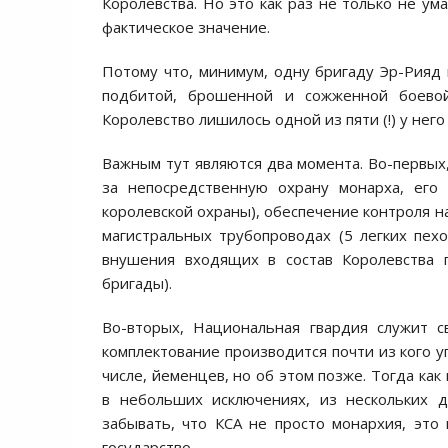
Королевства. Но это как раз не только не ум
фактическое значение.
Потому что, минимум, одну бригаду Эр-Рияд 
подбитой, брошенной и сожженной боевой
Королевство лишилось одной из пяти (!) у нег
Важным тут являются два момента. Во-первых,
за непосредственную охрану монарха, его
королевской охраны), обеспечение контроля н
магистральных трубопроводах (5 легких пех
внушения входящих в состав Королевства 
бригады).
Во-вторых, Национальная гвардия служит с
комплектование производится почти из кого у
числе, йеменцев, но об этом позже. Тогда как
в небольших исключениях, из нескольких д
забывать, что КСА не просто монархия, это
государство.