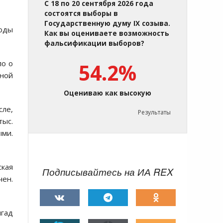
С 18 по 20 сентября 2026 года
состоятся выборы в
Государственную думу IX созыва.
воды
Как вы оцениваете возможность
фальсификации выборов?
ло о
54.2%
шной
Оцениваю как высокую
ле,
Результаты
тыс.
ыми.
кая
Подписывайтесь на ИА REX
чен.
игад