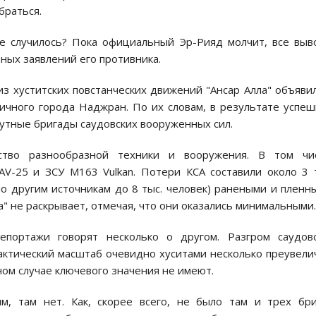
браться.
бще случилось? Пока официальный Эр-Рияд молчит, все вы
ных заявлений его противника.
з хуститских повстанческих движений "Ансар Алла" объяви
ичного города Наджран. По их словам, в результате успе
путные бригады саудовских вооруженных сил.
ство разнообразной техники и вооружения. В том чис
V-25 и ЗСУ М163 Vulkan. Потери КСА составили около 3 
по другим источникам до 8 тыс. человек) ранеными и пленн
" не раскрывает, отмечая, что они оказались минимальными.
портажи говорят несколько о другом. Разгром саудовс
актический масштаб очевидно хуситами несколько преувели
ом случае ключевого значения не имеют.
м, там нет. Как, скорее всего, не было там и трех бр