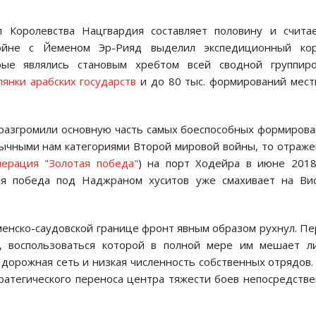
 Королевства Нацгвардия составляет половину и считае
войне с Йеменом Эр-Рияд выделил экспедиционный кор
рые являлись становым хребтом всей сводной группиро
лянки арабских государств
и до 80 тыс. формирований мес
 разгромили основную часть самых боеспособных формиров
ивычными нам категориями Второй мировой войны, то отраж
перация "Золотая победа"
) на порт Ходейра в июне 2018
яя победа под Наджраном хуситов уже смахивает на Вис
енско-саудовской границе фронт явным образом рухнул. П
а, воспользоваться которой в полной мере им мешает 
 дорожная сеть и низкая численность собственных отрядов.
тратегического переноса центра тяжести боев непосредств