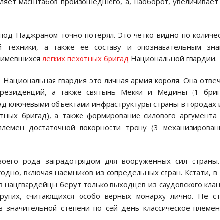
аляет масштабов произошедшего, а, наоборот, увеличивает
под Наджраном точно потерял. Это четко видно по количе
 техники, а также ее составу и опознавательным знак
о имевшихся
легких пехотных бригад
Национальной гвардии.
 Национальная гвардия это личная армия короля. Она отве
 резиденций, а также святынь Мекки и Медины (1 бриг
ад ключевыми объектами инфраструктуры страны в городах 
отных бригад), а также формирование силового аргумента
племен достаточной покорности трону (3 механизирован
воего рода заградотрядом для вооруженных сил страны
годно, включая наемников из сопредельных стран. Кстати, в
 в нацгвардейцы берут только выходцев из саудовского клан
ругих, считающихся особо верных монарху лично. Не с
 в значительной степени по сей день классическое племе