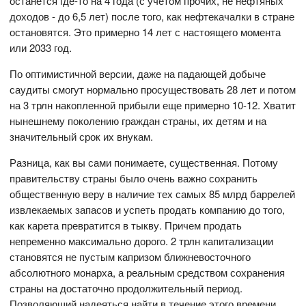
останется где-то на 4 года (с учетом прочих, не нефтяных
доходов - до 6,5 лет) после того, как нефтекачалки в стране
остановятся. Это примерно 14 лет с настоящего момента
или 2033 год.
По оптимистичной версии, даже на падающей добыче
саудиты смогут нормально просуществовать 28 лет и потом
на 3 трлн накопленной прибыли еще примерно 10-12. Хватит
нынешнему поколению граждан страны, их детям и на
значительный срок их внукам.
Разница, как вы сами понимаете, существенная. Потому
правительству страны было очень важно сохранить
общественную веру в наличие тех самых 85 млрд баррелей
извлекаемых запасов и успеть продать компанию до того,
как карета превратится в тыкву. Причем продать
непременно максимально дорого. 2 трлн капитализации
становятся не пустым капризом ближневосточного
абсолютного монарха, а реальным средством сохранения
страны на достаточно продолжительный период.
Позволяющий надеяться найти в течение этого времени