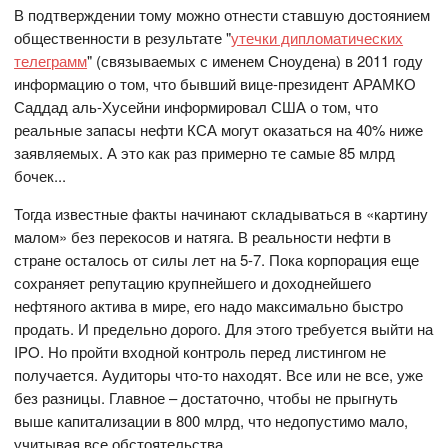
В подтверждении тому можно отнести ставшую достоянием
общественности в результате "
утечки дипломатических
телеграмм
" (связываемых с именем Сноудена) в 2011 году
информацию о том, что бывший вице-президент АРАМКО
Саддад аль-Хусейни информировал США о том, что
реальные запасы нефти КСА могут оказаться на 40% ниже
заявляемых. А это как раз примерно те самые 85 млрд
бочек...
Тогда известные факты начинают складываться в «картину
малом» без перекосов и натяга. В реальности нефти в
стране осталось от силы лет на 5-7. Пока корпорация еще
сохраняет репутацию крупнейшего и доходнейшего
нефтяного актива в мире, его надо максимально быстро
продать. И предельно дорого. Для этого требуется выйти на
IPO. Но пройти входной контроль перед листингом не
получается. Аудиторы что-то находят. Все или не все, уже
без разницы. Главное – достаточно, чтобы не прыгнуть
выше капитализации в 800 млрд, что недопустимо мало,
учитывая все обстоятельства.