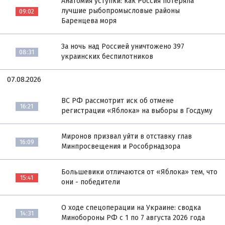
Анатомия уступки: как Россия потеряла
лучшие рыбопромысловые районы
09:02
Баренцева моря
За ночь над Россией уничтожено 397
08:31
украинских беспилотников
07.08.2026
ВС РФ рассмотрит иск об отмене
16:21
регистрации «Яблока» на выборы в Госдуму
Миронов призвал уйти в отставку глав
16:09
Минпросвещения и Рособрнадзора
Большевики отличаются от «Яблока» тем, что
15:41
они - победители
О ходе спецоперации на Украине: сводка
14:31
Минобороны РФ с 1 по 7 августа 2026 года