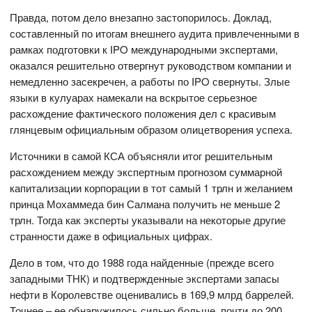
Правда, потом дело внезапно застопорилось. Доклад,
составленный по итогам внешнего аудита привлеченными в
рамках подготовки к IPO международными экспертами,
оказался решительно отвергнут руководством компании и
немедленно засекречен, а работы по IPO свернуты. Злые
языки в кулуарах намекали на вскрытое серьезное
расхождение фактического положения дел с красивым
глянцевым официальным образом олицетворения успеха.
Источники в самой КСА объясняли итог решительным
расхождением между экспертным прогнозом суммарной
капитализации корпорации в тот самый 1 трлн и желанием
принца Мохаммеда бин Салмана получить не меньше 2
трлн. Тогда как эксперты указывали на некоторые другие
странности даже в официальных цифрах.
Дело в том, что до 1988 года найденные (прежде всего
западными ТНК) и подтвержденные экспертами запасы
нефти в Королевстве оценивались в 169,9 млрд баррелей.
Точнее – ее обнаружилось сильно больше, почти до 200