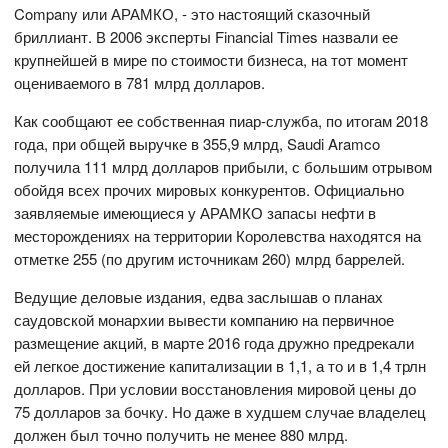
Company или АРАМКО, - это настоящий сказочный
бриллиант. В 2006 эксперты Financial Times назвали ее
крупнейшей в мире по стоимости бизнеса, на тот момент
оцениваемого в 781 млрд долларов.
Как сообщают ее собственная пиар-служба, по итогам 2018
года, при общей выручке в 355,9 млрд, Saudi Aramco
получила 111 млрд долларов прибыли, с большим отрывом
обойдя всех прочих мировых конкурентов. Официально
заявляемые имеющиеся у АРАМКО запасы нефти в
месторождениях на территории Королевства находятся на
отметке 255 (по другим источникам 260) млрд баррелей.
Ведущие деловые издания, едва заслышав о планах
саудовской монархии вывести компанию на первичное
размещение акций, в марте 2016 года дружно предрекали
ей легкое достижение капитализации в 1,1, а то и в 1,4 трлн
долларов. При условии восстановления мировой цены до
75 долларов за бочку. Но даже в худшем случае владелец
должен был точно получить не менее 880 млрд.