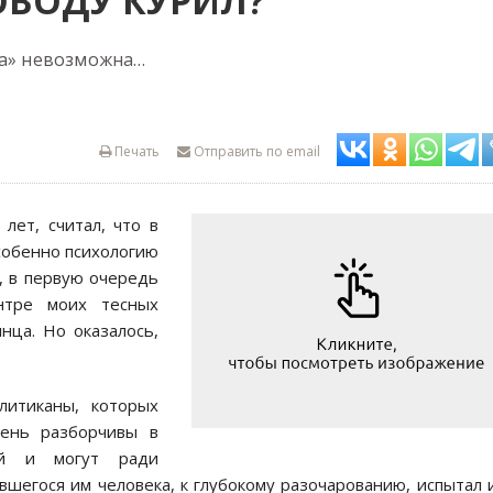
ОВОДУ КУРИЛ?
ка» невозможна…
Печать
Отправить по email
лет, считал, что в
собенно психологию
, в первую очередь
нтре моих тесных
нца. Но оказалось,
литиканы, которых
чень разборчивы в
ей и могут ради
шегося им человека, к глубокому разочарованию, испытал 