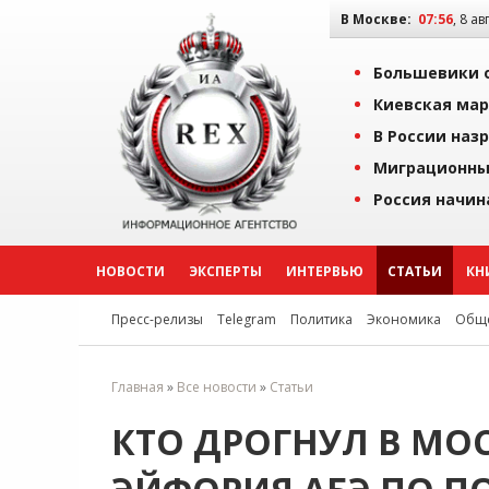
В Москве:
07:56
, 8 ав
Большевики о
Киевская мар
В России наз
Миграционны
Россия начин
НОВОСТИ
ЭКСПЕРТЫ
ИНТЕРВЬЮ
СТАТЬИ
КН
Пресс-релизы
Telegram
Политика
Экономика
Обще
Главная
»
Все новости
»
Статьи
КТО ДРОГНУЛ В МО