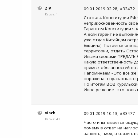
ZIV
09.01.2019 02:28, #33472
Карма: 1
Статья 4 Конституции РФ 
неприкосновенность своей т
Гарантом Конституции явл
А если гарант не выполня
уже отдал Китайцам остр
Ельцина). Пытается опять
территории, отдать Остро
Иными словами ПРЕДАТЬ 
Какую ответственность д
прямых обязанностей по з
Напоминаем - Это все же
поражена в правах как ст
По итогам ВОВ Курильски
Иное решение –это попы
viach
09.01.2019 10:13, #33477
Карма: 43
Часто ипытывается ощуще
почему в ответ на наглос
заявить,- мол, в связи 