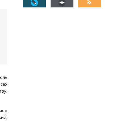
роль
всех
тву,
риод
кий,