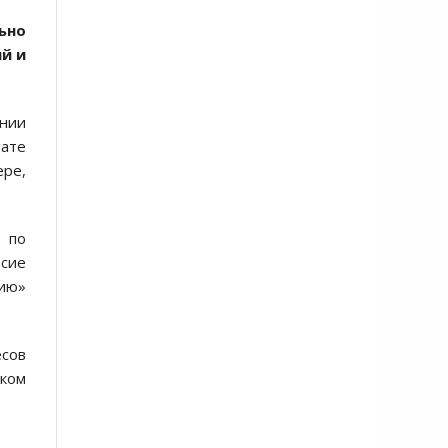
ьно
й и
онии
ате
ере,
» по
асие
ию»
есов
аком