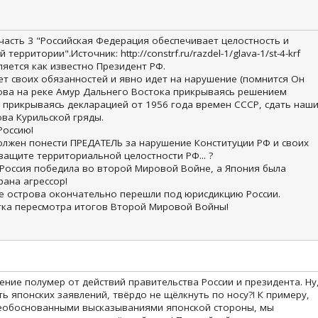
часть 3 "Российская Федерация обеспечивает целостность и
ерритории".Источник: http://constrf.ru/razdel-1/glava-1/st-4-krf
яется как известно Президент РФ.
ет своих обязанностей и явно идет на нарушение (помнится Он
ова на реке Амур Дальнего Востока прикрываясь решением
, прикрываясь декларацией от 1956 года времен СССР, сдать наш
ва Курильской гряды.
Россию!
олжен понести ПРЕДАТЕЛЬ за нарушение Конституции РФ и своих
ащите территориальной целостности РФ... ?
 Россия победила во второй Мировой Войне, а Япония была
рана агрессор!
е острова окончательно перешли под юрисдикцию России.
тка пересмотра итогов Второй Мировой Войны!
ние полумер от действий правительства России и президента. Ну
ть японских заявлений, твёрдо не щёлкнуть по носу?! К примеру,
с необоснованными высказываниями японской стороны, мы