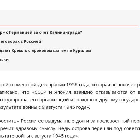
ир» с Германией за счёт Калининграда?
еговорах с Россией
дают Кремль о «роковом шаге» по Курилам
нски
нской совместной декларации 1956 года, которая выполняет 
аписано, что «СССР и Япония взаимно отказываются от 
государства, его организаций и граждан к другому государс
зультате войны с 9 августа 1945 года».
ростить» России ее выдуманные долги за послевоенный пе
речит здравому смыслу. Ведь острова перешли под советс
ьтате войны с августа 1945 года».