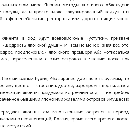
политическом мире Японии методы льстивого обхождени
 посулы, да и просто плохо завуалированный подкуп в 
ий в фешенебельные рестораны или дорогостоящие японс
 клиента, в ход идут всевозможные «уступки», призван
 «щедрость японской души». И, тем не менее, зная все это
едрое предложение» японского премьера Абэ «отказатьс
ил», переселенным с этих островов в Японию после вой
 Японии южных Курил, Абэ заранее дает понять русским, ч
ое имущество — строения, дороги, аэродромы, порты, заво
омпенсаций японцы придумали встречный ход — не требов
траченное бывшими японскими жителями островов имущество
верждают японцы, «за использование островов в перио
тказами от компенсаций, Россия, кроме всего прочего, косв
не иезуитский.