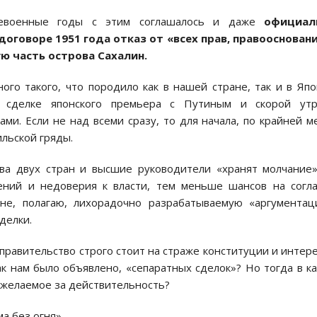
левоенные годы с этим соглашалось и даже
о
фициал
говоре 1951 года отказ от «всех прав, правоосновани
ю часть острова Сахалин.
ого такого, что породило как в нашей стране, так и в Яп
 сделке японского премьера с Путиным и скорой утр
ми. Если не над всеми сразу, то для начала, по крайней м
льской гряды.
а двух стран и высшие руководители «хранят молчание
ний и недоверия к власти, тем меньше шансов на согл
не, полагаю, лихорадочно разрабатываемую «аргументац
делки.
е правительство строго стоит на страже конституции и интер
как нам было объявлено, «сепаратных сделок»? Но тогда в к
 желаемое за действительность?
ма без огня»…