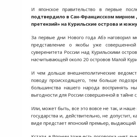
И японское правительство в первые пос
подтвердило в Сан-Францисском мирном до
претензий» на Курильские острова и южну
За первые дни Нового года Абэ наговорил мн
представление о якобы уже совершенной
суверенитета России над Курильскими острова
насчитывающей около 20 островов Малой Кури
И чем дольше внешнеполитические ведомств
поводу происходящего, тем больше подозре
большинства нашего народа воспринять ны
выгодности для России совершенной в тайне с
Или, может быть, все это вовсе не так, и наш
государства и, действительно, не допустит, 
виде предстает японский премьер, выдающий
Кстати, в Японии тоже есть поговорка «нет ды