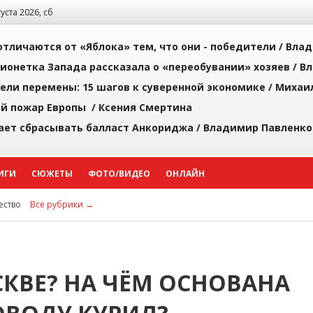
густа 2026, сб
тличаются от «Яблока» тем, что они - победители /
Влад
ионетка Запада рассказала о «переобувании» хозяев /
Вл
рели перемены: 15 шагов к суверенной экономике /
Михаи
й пожар Европы /
Ксения Смертина
ает сбрасывать балласт Анкориджа /
Владимир Павленко
ИГИ
СЮЖЕТЫ
ФОТО/ВИДЕО
ОНЛАЙН
ство
Все рубрики →
СКВЕ? НА ЧЁМ ОСНОВАНА