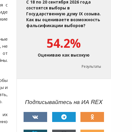
С 18 по 20 сентября 2026 года
я с
состоятся выборы в
виде
Государственную думу IX созыва.
кие
Как вы оцениваете возможность
фальсификации выборов?
54.2%
ные
, не
я от
Оцениваю как высокую
ны.
Результаты
тобы
ды и
ать,
Подписывайтесь на ИА REX
.
д их
енно