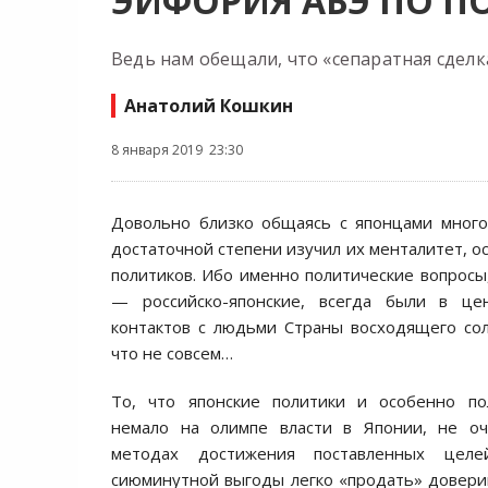
ЭЙФОРИЯ АБЭ ПО П
Ведь нам обещали, что «сепаратная сдел
Анатолий Кошкин
8 января 2019 23:30
Довольно близко общаясь с японцами много 
достаточной степени изучил их менталитет, о
политиков. Ибо именно политические вопросы
— российско-японские, всегда были в це
контактов с людьми Страны восходящего сол
что не совсем…
То, что японские политики и особенно по
немало на олимпе власти в Японии, не о
методах достижения поставленных цел
сиюминутной выгоды легко «продать» доверив