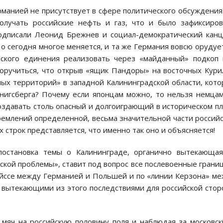
рманией не присутствует в сфере политического обсуждения
олучать российские нефть и газ, что и было зафиксиро
одписали Леонид Брежнев и социал-демократический кан
 сегодня многое меняется, и та же Германия вовсю орудуе
йского единения реализовать через «майданный» подкоп
поручиться, что открыв «ящик Пандоры» на восточных Кури
ных территорий» в западной Калининградской области, кот
енигсберга? Почему если японцам можно, то нельзя немца
 создавать столь опасный и долгоиграющий в историческом п
ремлений определенной, весьма значительной части россий
х строк представляется, что именно так оно и объясняется!
остановка темы о Калининграде, органично вытекающая
кой проблемы», ставит под вопрос все послевоенные грани
ейссе между Германией и Польшей и по «линии Керзона» м
 вытекающими из этого последствиями для российской сто
в мяч на российскую половину поля и наблюдая за московс