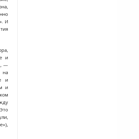
рна,
енно
». И
стия
ора,
е и
м, —
о на
е и
м и
ском
ежду
 Это
ули,
»),