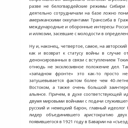
разве не белогвардейские режимы Сибири и
деятельно сотрудничали на базе ложно пон
американскими оккупантами Транссиба в Граж
международные и оборонные интересы России 
и иллюзии, засевшие с молодости в определен
Ну и, наконец, четвертое, самое, на авторски
как и возврат к статусу войны в случае 
денонсированных в связи с вступлением Токи
отнюдь не эксклюзивное положение дел. Так
«западном фронте» это как-то просто н
затушевывается фактом более чем 40-летн
Востоком, а также очень большой заинтере
альянсе. Причем, в духе соответствующей ид
двумя мировыми войнами с подачи служившег
русский и немецкий барон, главный идеолог 
лидер объединившего аристократию двух 
появившегося в 1921 году в Баварии на «съез