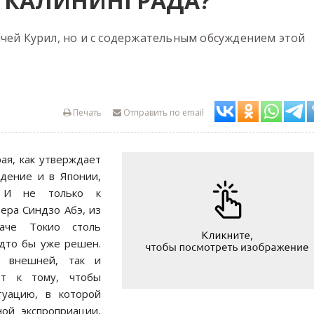
Т КАЛИНИНГРАДА?
ачей Курил, но и с содержательным обсуждением этой
Печать
Отправить по email
ая, как утверждает
ждение и в Японии,
. И не только к
ера Синдзо Абэ, из
аче Токио столь
дто бы уже решен.
к внешней, так и
ют к тому, чтобы
туацию, в которой
ной экспроприации,