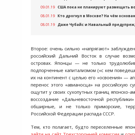
09.01.19
США пока не планируют размещать во
08.01.19
Кто дрогнул в Москве? На чём основан
08.01.19
Даже Чубайс и Навальный предупреж
Второе: очень сильно «напрягают» заблужден
российский Дальний Восток в случае возм
островах. Японцы — не только трудолюби
подпорченные капитализмом («с кем поведеш
их на континент с целью его «освоения» — а
перенос этого «авианосца» на российскую с
ощутит у своих сухопутных границ японско-ам
воссоздание «Дальневосточной республики»
обширные, и не только приморские, терр
Российской Федерации распада СССР.
Тем, кто полагает, будто переселенные яп
зайти на сайт Трехсторонней комиссии
и
откр