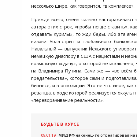
несколько шире, как говорится, «в комплексе».
Прежде всего, очень сильно настораживают «
автора этих строк, «пробы негде ставить», ка
отдавать Курилы», то жди беды. Ибо эта аген
визави Уолл-стрит и глобального банковск
Навальный — выпускник Йельского университе
немецкую диаспору в США с нацистами и неона
возможную «сдачу», о которой не исключено,
на Владимира Путина. Сами же — «во всём б
предательства», которое сами и подготавливал
бизнесе, и в оппозиции. Это не что иное, ка
реванша, в ходе которой реализуется оккульт
«переворачивание реальности».
БУДЬТЕ В КУРСЕ
09.01.19
МИД РФ наконец-то отреагировал на