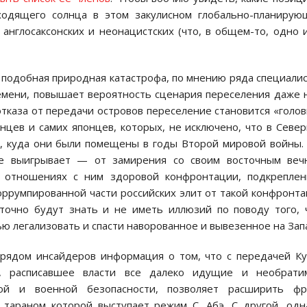
ходящего солнца в этом закулисном глобально-планирую
англосаксонских и неонацистских (что, в общем-то, одно 
 подобная природная катастрофа, по мнению ряда специали
емени, повышает вероятность сценария переселения даже 
 отказа от передачи островов переселение становится «голо
нцев и самих японцев, которых, не исключено, что в Севе
, куда они были помещены в годы Второй мировой войны.
ше выигрывает — от замирения со своим восточным веч
 отношениях с ним здоровой конфронтации, подкреплен
оррумпированной части российских элит от такой конфронт
точно будут знать и не иметь иллюзий по поводу того, 
ью легализовать и спасти наворованное и вывезенное на Зап
 рядом инсайдеров информация о том, что с передачей К
ы, расписавшее власти все далеко идущие и необрати
ной и военной безопасности, позволяет расширить фр
 тараном которой выступает режим С. Абэ. С другой, одн