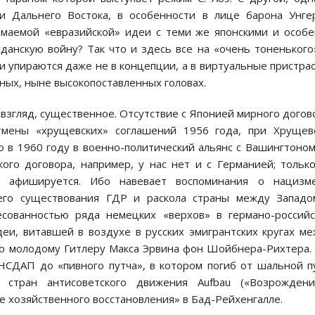
 Дальнего Востока, в особенности в лице барона Унге
имаемой «евразийской» идеи с теми же японскими и особ
данскую войну? Так что и здесь все на «очень тоненького
упираются даже не в концепции, а в виртуальные пристра
ных, ныне высокопоставленных головах.
й взгляд, существенное. Отсутствие с Японией мирного догов
отмены «хрущевских» соглашений 1956 года, при Хрущев
о в 1960 году в военно-политический альянс с Вашингтоно
ого договора, например, у нас нет и с Германией; тольк
е афишируется. Ибо навевает воспоминания о нацизм
его существования ГДР и раскола страны между Западо
сованностью ряда немецких «верхов» в германо-россий
еи, витавшей в воздухе в русских эмигрантских кругах м
о молодому Гитлеру Макса Эрвина фон Шойбнера-Рихтера.
НСДАП до «пивного путча», в котором погиб от шальной п
стран антисоветского движения Aufbau («Возрождение
де хозяйственного восстановления» в Бад-Рейхенгалле.