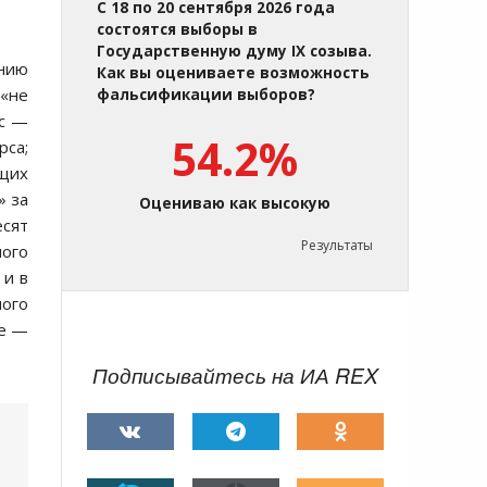
С 18 по 20 сентября 2026 года
состоятся выборы в
Государственную думу IX созыва.
ению
Как вы оцениваете возможность
 «не
фальсификации выборов?
йс —
54.2%
рса;
ющих
» за
Оцениваю как высокую
есят
Результаты
ного
 и в
ного
же —
Подписывайтесь на ИА REX