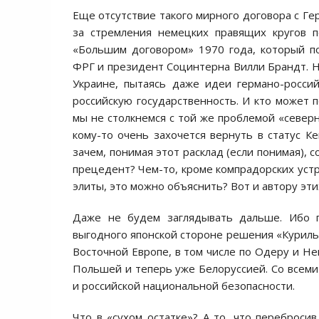
Еще отсутствие такого мирного договора с Ге
за стремления немецких правящих кругов п
«Большим договором» 1970 года, который п
ФРГ и президент Социнтерна Вилли Брандт. Но
Украине, пытаясь даже идеи германо-росси
российскую государственность. И кто может 
мы не столкнемся с той же проблемой «север
кому-то очень захочется вернуть в статус К
зачем, понимая этот расклад (если понимая),
прецедент? Чем-то, кроме компрадорских уст
элиты, это можно объяснить? Вот и автору эти
Даже не будем заглядывать дальше. Ибо п
выгодного японской стороне решения «Курильс
Восточной Европе, в том числе по Одеру и Н
Польшей и теперь уже Белоруссией. Со всеми
и российской национальной безопасности.
Что в «сухом остатке»? А то, что переброси