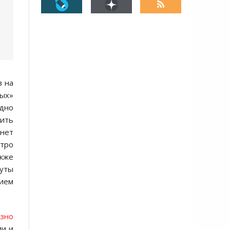
в на
ых»
дно
тить
анет
стро
акже
нуты
ием
езно
ии и