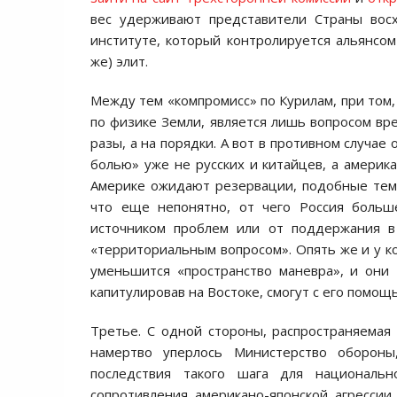
вес удерживают представители Страны вос
институте, который контролируется альянсом 
же) элит.
Между тем «компромисс» по Курилам, при том,
по физике Земли, является лишь вопросом вр
разы, а на порядки. А вот в противном случае
болью» уже не русских и китайцев, а америка
Америке ожидают резервации, подобные тем
что еще непонятно, от чего Россия боль
источником проблем или от поддержания в
«территориальным вопросом». Опять же и у к
уменьшится «пространство маневра», и они 
капитулировав на Востоке, смогут с его помощ
Третье. С одной стороны, распространяемая
намертво уперлось Министерство оборон
последствия такого шага для националь
сопротивления американо-японской агрессии,