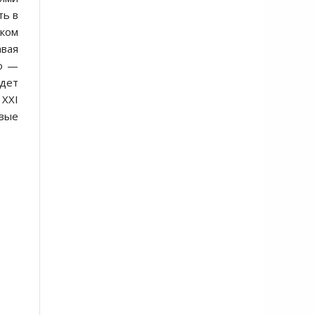
ть в
ком
вая
то —
удет
 XXI
ивые