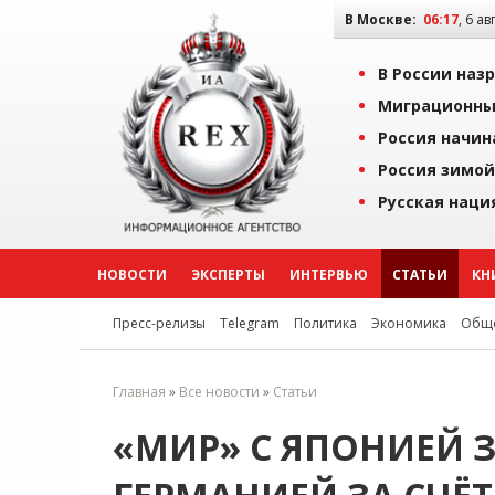
В Москве:
06:17
, 6 ав
В России наз
Миграционны
Россия начин
Россия зимой
Русская наци
НОВОСТИ
ЭКСПЕРТЫ
ИНТЕРВЬЮ
СТАТЬИ
КН
Пресс-релизы
Telegram
Политика
Экономика
Обще
Главная
»
Все новости
»
Статьи
«МИР» С ЯПОНИЕЙ З