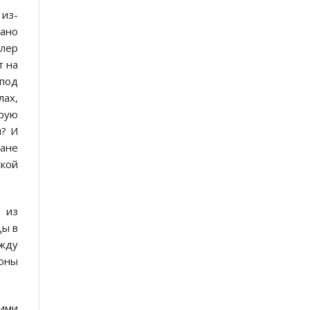
 из-
вано
цлер
т на
 под
лах,
орую
м? И
лане
ской
 из
цы в
ежду
роны
кими