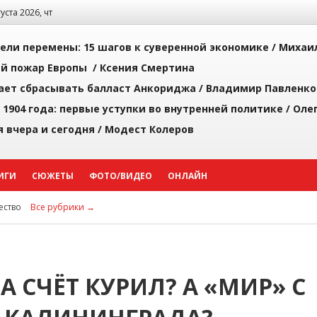
густа 2026, чт
рели перемены: 15 шагов к суверенной экономике /
Михаи
й пожар Европы /
Ксения Смертина
ает сбрасывать балласт Анкориджа /
Владимир Павленко
 1904 года: первые уступки во внутренней политике /
Оле
я вчера и сегодня /
Модест Колеров
ИГИ
СЮЖЕТЫ
ФОТО/ВИДЕО
ОНЛАЙН
ство
Все рубрики →
А СЧЁТ КУРИЛ? А «МИР» С