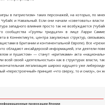
игры в патриотизм» таких персонажей, на которых, по мн
к Чубайс и Навальный. Если они начали «советовать» власти
тура западного влияния просто так не возбуждается (Чуба
ого сообщества «Группы тридцати» в лице Ларри Самме
та в Коннектикуте, центра закулисных структур, связыва
цистами в Британии и континентальной Европе). Все «грехи
 что обладают инсайдерской информацией, эти деятели пов
елом и пушистом» — станут «критиками» акта «националь
и всей своей «деятельностью» как в структурах власти, так
к окончательная легализация широко идущего уже либероид
ный «перестроечный» принцип «что сверху, то и снизу», он 
 информационные провокации Японии