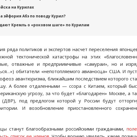
йска на Курилах
а эйфория Абэ по поводу Курил?
дают Кремль о «роковом шаге» по Курилам
ия ряда политиков и экспертов насчет переселения японце
ожной тектонической катастрофы на этих «благословенн
вые, отважные и предприимчивые «самураи», но и изря
ься…») обитатели «непотопляемого авианосца» США. И пус
пофеоз авантюризма, ближайшим последствием которого ст
ушу. А более отдаленными — ссора с Китаем, который бы
ериканскую угрозу, за что будет «благодарен» Москве, а т
 (ДВР), под предлогом которой у России будут отторг
итории. И возобновление приостановленного сохранен
онцы станут благообразными российскими гражданами,
пол
ыть список ее членов
. Чтобы воочию увидеть, какие позиц