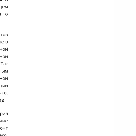
щем
и то
стов
не в
вной
рной
 Так
ным
ной
ации
что,
ад.
урил
мые
онт
ако,