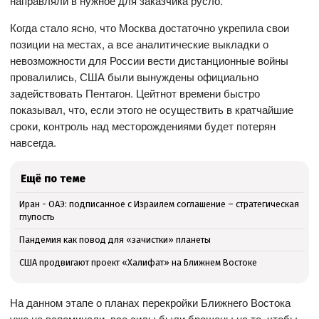
направляли в нужное для заказчика русло.
Когда стало ясно, что Москва достаточно укрепила свои
позиции на местах, а все аналитические выкладки о
невозможности для России вести дистанционные войны
провалились, США были вынуждены официально
задействовать Пентагон. Цейтнот времени быстро
показывал, что, если этого не осуществить в кратчайшие
сроки, контроль над месторождениями будет потерян
навсегда.
Ещё по теме
Иран - ОАЭ: подписанное с Израилем соглашение – стратегическая
глупость
Пандемия как повод для «зачистки» планеты
США продвигают проект «Халифат» на Ближнем Востоке
На данном этапе о планах перекройки Ближнего Востока
уже не вспоминали, все силы были брошены на то, чтобы