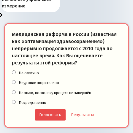
«переобувании» хозяев
суверенной экономике
Анкориджа
внутренней политике
отношениям с Россией?
Южной Осетии
измерение
Медицинская реформа в России (известная
как «оптимизация здравоохранения»)
непрерывно продолжается с 2010 года по
настоящее время. Как Вы оцениваете
результаты этой реформы?
На отлично
Неудовлетворительно
Не знаю, поскольку процесс не завершён
Посредственно
Результаты