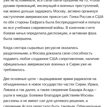
руками провокаций, инсинуаций и военных преступлений,
как можно дольше задержать Москву, активно организуя
наступление американских прокси-сил. Гонка России и США
по обе стороны Евфрата была беспрецедентной и попала
во все учебники современной войны. В конечном счете
боевая ничья определила диспозицию, и активная фаза
была завершена.
Когда сектора сырьевых ресурсов оказались
разделенными, а Москва доказала свою способность
подавить любое созданное США сопротивление, наличие
официальных американских военных в Сирии уже не
требовалось.
Две основные цели – выращивание армии радикалов на
объединенных в новое государство частях Сирии, Ирака,
Ливана и так далее, а также свержение Башара Асада –
ушли в никуда. Боевики благодаря действиям Москвы
рассеяны и не имеют сил для целевого решения, а
свержение Асада перестало быть таковым. Официальные