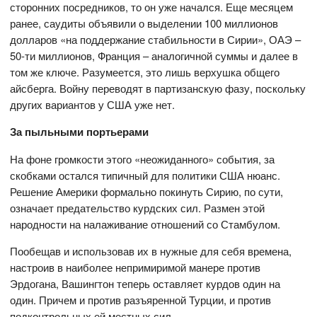
сторонних посредников, то он уже начался. Еще месяцем
ранее, саудиты объявили о выделении 100 миллионов
долларов «на поддержание стабильности в Сирии», ОАЭ –
50-ти миллионов, Франция – аналогичной суммы и далее в
том же ключе. Разумеется, это лишь верхушка общего
айсберга. Войну переводят в партизанскую фазу, поскольку
других вариантов у США уже нет.
За пыльными портьерами
На фоне громкости этого «неожиданного» события, за
скобками остался типичный для политики США нюанс.
Решение Америки формально покинуть Сирию, по сути,
означает предательство курдских сил. Размен этой
народности на налаживание отношений со Стамбулом.
Пообещав и использовав их в нужные для себя времена,
настроив в наиболее непримиримой манере против
Эрдогана, Вашингтон теперь оставляет курдов один на
один. Причем и против разъяренной Турции, и против
подконтрольных ей местных сил.