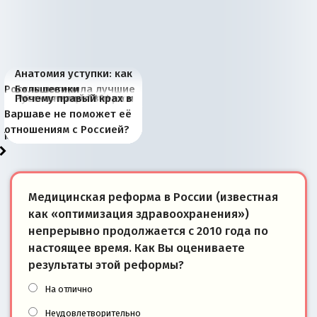
Анатомия уступки: как
Россия потеряла лучшие
Большевики
Киевская марионетка
В России назрели
Миграционный пожар
Россия начинает
Россия зимой 1904
Русская нация вчера и
Почему правый крах в
рыбопромысловые
отличаются от «Яблока»
Запада рассказала о
перемены: 15 шагов к
Европы
сбрасывать балласт
года: первые уступки во
сегодня
Варшаве не поможет её
районы Баренцева
тем, что они -
«переобувании» хозяев
суверенной экономике
Анкориджа
внутренней политике
отношениям с Россией?
моря
победители
Медицинская реформа в России (известная
как «оптимизация здравоохранения»)
непрерывно продолжается с 2010 года по
настоящее время. Как Вы оцениваете
результаты этой реформы?
На отлично
Неудовлетворительно