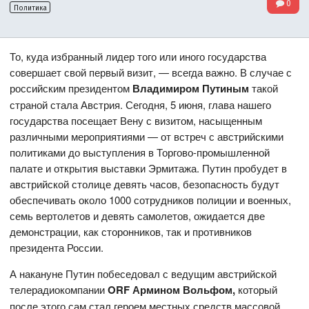
0
Политика
То, куда избранный лидер того или иного государства
совершает свой первый визит, — всегда важно. В случае с
российским президентом
Владимиром Путиным
такой
страной стала Австрия. Сегодня, 5 июня, глава нашего
государства посещает Вену с визитом, насыщенным
различными мероприятиями — от встреч с австрийскими
политиками до выступления в Торгово-промышленной
палате и открытия выставки Эрмитажа. Путин пробудет в
австрийской столице девять часов, безопасность будут
обеспечивать около 1000 сотрудников полиции и военных,
семь вертолетов и девять самолетов, ожидается две
демонстрации, как сторонников, так и противников
президента России.
А накануне Путин побеседовал с ведущим австрийской
телерадиокомпании
ORF Армином Вольфом
,
который
после этого сам стал героем местных средств массовой