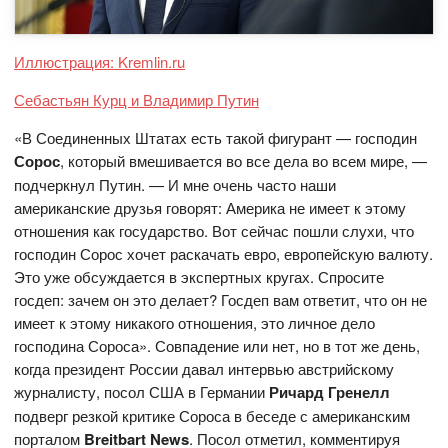
Иллюстрация: Kremlin.ru
Себастьян Курц и Владимир Путин
«В Соединенных Штатах есть такой фигурант — господин
Сорос
, который вмешивается во все дела во всем мире, —
подчеркнул Путин. — И мне очень часто наши
американские друзья говорят: Америка не имеет к этому
отношения как государство. Вот сейчас пошли слухи, что
господин Сорос хочет раскачать евро, европейскую валюту.
Это уже обсуждается в экспертных кругах. Спросите
госдеп: зачем он это делает? Госдеп вам ответит, что он не
имеет к этому никакого отношения, это личное дело
господина Сороса». Совпадение или нет, но в тот же день,
когда президент России давал интервью австрийскому
журналисту, посол США в Германии
Ричард Гренелл
подверг резкой критике Сороса в беседе с американским
порталом
Breitbart
News
. Посол отметил, комментируя