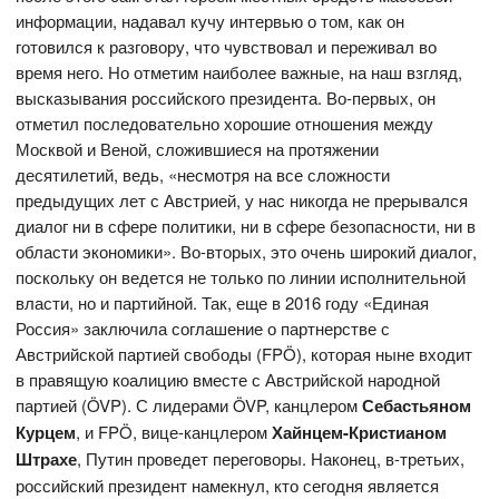
информации, надавал кучу интервью о том, как он
готовился к разговору, что чувствовал и переживал во
время него. Но отметим наиболее важные, на наш взгляд,
высказывания российского президента. Во-первых, он
отметил последовательно хорошие отношения между
Москвой и Веной, сложившиеся на протяжении
десятилетий, ведь, «несмотря на все сложности
предыдущих лет с Австрией, у нас никогда не прерывался
диалог ни в сфере политики, ни в сфере безопасности, ни в
области экономики». Во-вторых, это очень широкий диалог,
поскольку он ведется не только по линии исполнительной
власти, но и партийной. Так, еще в 2016 году «Единая
Россия» заключила соглашение о партнерстве с
Австрийской партией свободы (FPÖ), которая ныне входит
в правящую коалицию вместе с Австрийской народной
партией (ÖVP). С лидерами ÖVP, канцлером
Себастьяном
Курцем
, и FPÖ, вице-канцлером
Хайнцем-Кристианом
Штрахе
, Путин проведет переговоры. Наконец, в-третьих,
российский президент намекнул, кто сегодня является