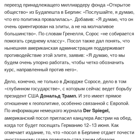
переезд принадлежащего миллиардеру фонда «Открытое
общество» из Будапешта в Берлин: «Послушайте, я думаю,
что его политика провалилась». Добавив: «Я думаю, что он
очень ориентирован на элиты, а не на молчаливое
большинство». По словам Гренелля, Сорос «не собирается
помогать среднему классу». Посол также дал понять, что
нынешняя американская администрация поддерживает
противодействие этой элите, заявив: «Я думаю, что мы
будем очень упорно работать, чтобы четко обозначить
курс, направленный против него».
Дело, конечно, не только в Джордже Соросе, дело в том
«глубинном государстве», с которым сейчас ведет борьбу
президент США
Дональд Трамп
.
И это имеет прямое
отношение к геополитике, особенно связанной с Европой.
По информации немецкого журнала
Der
Spiegel
,
американский посол пригласил канцлера Австрии на обед,
когда тот будет посещать Германию 12−13 июня. Как
отмечает издание, то, что «посол в Берлине отдает почести
иностранному главе правительства таким образом,