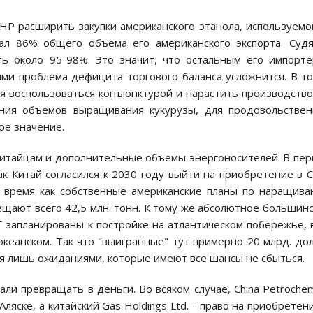
НР расширить закупки американского этанола, используемо
рал 86% общего объема его американского экспорта. Суд
ть около 95-98%. Это значит, что остальным его импорт
ими проблема дефицита торгового баланса усложнится. В т
я воспользоваться конъюнктурой и нарастить производство
ния объемов выращивания кукурузы, для продовольстве
е значение.
 китайцам и дополнительные объемы энергоносителей. В пе
ак Китай согласился к 2030 году выйти на приобретение в
то время как собственные американские планы по наращив
щают всего 42,5 млн. тонн. К тому же абсолютное большин
 запланированы к постройке на атлантическом побережье, 
кеанском. Так что "выигранные" тут примерно 20 млрд. дол
тся лишь ожиданиями, которые имеют все шансы не сбыться.
али превращать в деньги. Во всяком случае, China Petrochem
ляске, а китайский Gas Holdings Ltd. - право на приобретен