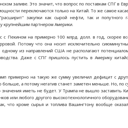
анском заливе. Это значит, что вопрос по поставкам СПГ в Ев
мощности переключаются только на Китай. То же самое каса
"расширит" закупки как сырой нефти, так и попутного г
азу крупнейшим партнером Америки.
 с Пекином на примерно 100 млрд. долл. в год, скорее вс
ирровой. Потому что она носит исключительно сиюминутн
о одному из направлений США не располагают потенциало
одства. Даже с СПГ пришлось пустить в Америку китай
рамп примерно на такую же сумму увеличил дефицит с дру
о больше, а потому негатив станет заметен меньше. Но, по с
 значения иметь не будет. У Трампа не вышло заставить К
нков или любого другого высокотехнологичного оборудован
ак, что кроме сырья и топлива Вашингтону вообще оказа