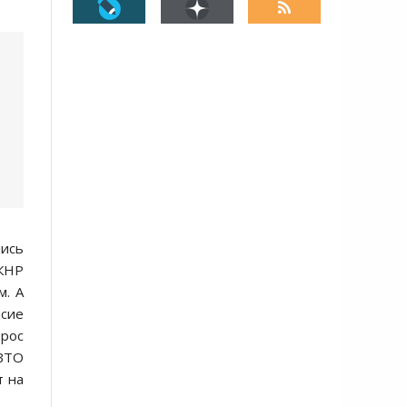
шись
 КНР
м. А
асие
прос
 ВТО
т на