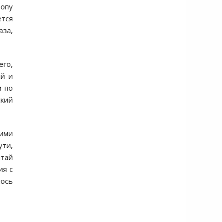
ропу
ется
аза,
его,
ый и
м по
ский
гими
ути,
итай
ия с
лось