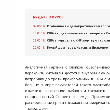
БУДЬТЕ В КУРСЕ
09.06.18
Особенности демократической торг
30.05.18
США вводят пошлины на товары из К
29.05.18
США в торговле с КНР жертвуют союз
26.05.18
Белый дом перед Красным Драконом 
Аналогичная картина с хлопком, обеспечива
перекрыть китайцам доступ к внутреннему р
потреблял до трети производимых в США объ
больше в мире покупателей такого масштаба
отменить заявленное эмбарго и сохранить 
неоднозначный. Скорее нет, чем да. Причем к
расследование против незаконных американски
1 млрд. долл.