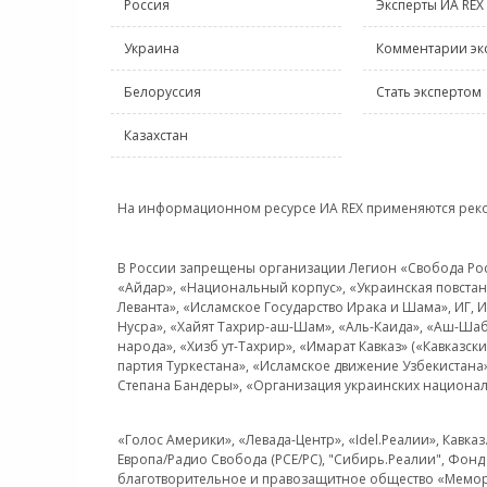
Россия
Эксперты ИА REX
Украина
Комментарии эк
Белоруссия
Стать экспертом
Казахстан
На информационном ресурсе ИА REX применяются рек
В России запрещены организации Легион «Свобода Росси
«Айдар», «Национальный корпус», «Украинская повстанч
Леванта», «Исламское Государство Ирака и Шама», ИГ,
Нусра», «Хайят Тахрир-аш-Шам», «Аль-Каида», «Аш-Шаб
народа», «Хизб ут-Тахрир», «Имарат Кавказ» («Кавказс
партия Туркестана», «Исламское движение Узбекистана
Степана Бандеры», «Организация украинских национал
«Голос Америки», «Левада-Центр», «Idel.Реалии», Кавка
Европа/Радио Свобода (PCE/PC), "Сибирь.Реалии", Фонд 
благотворительное и правозащитное общество «Мемор