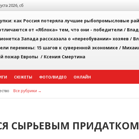
густа 2026, сб
упки: как Россия потеряла лучшие рыбопромысловые ра
тличаются от «Яблока» тем, что они - победители /
Влад
ионетка Запада рассказала о «переобувании» хозяев /
Вл
рели перемены: 15 шагов к суверенной экономике /
Михаи
й пожар Европы /
Ксения Смертина
ИГИ
СЮЖЕТЫ
ФОТО/ВИДЕО
ОНЛАЙН
ство
Все рубрики →
СЯ СЫРЬЕВЫМ ПРИДАТКО