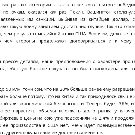
как раз из категории - так кто же кого в итоге победи
о по очкам, оказался как раз Пекин. Вашингтон столкнул
аявленных им санкций. Выбивая из китайцев доллар, с
ало такую войну занятием достаточно глупым. Так что отка
, чем результат медийной атаки США. Впрочем, дело не в 
 о чем стороны продолжают договариваться и к чему 
й прессе деталям, наши предположения о характере проц
однебесную больше покупать, но была вынуждена для эт
до 50 млн. тонн сои, что на 20% больше ранее ему разреше
рать больше потому, что на Китай и так приходилось свыше
зой для экономической безопасности. Теперь будет 36%, и
важнее нарастить объемы и отжать долю рынка у ключев
о биржевые цены на сою уже подскочили на 2,4% и продол
ов ее производства в США нет. Речь идет преимуществен
т, другим покупателям ее достанется меньше.