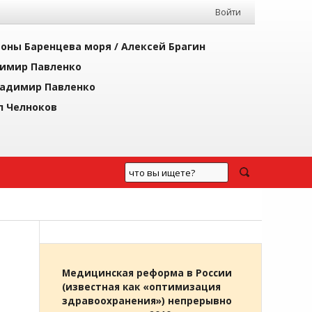
Войти
йоны Баренцева моря /
Алексей Брагин
имир Павленко
адимир Павленко
л Челноков
М
Медицинская реформа в России
(известная как «оптимизация
здравоохранения») непрерывно