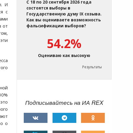
С 18 по 20 сентября 2026 года
л. И
состоятся выборы в
ся с
Государственную думу IX созыва.
ами
Как вы оцениваете возможность
з от
фальсификации выборов?
том,
54.2%
эти
Оцениваю как высокую
есса
ого
Результаты
нной
 30%
Подписывайтесь на ИА REX
 это
ого
жают
но о