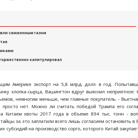
овли сжиженным газом
итая
никами
торжественно капитулировал
ющим Америке экспорт на 5,8 млрд. долл. в год. Попытав
ынку хлопка-сырца, Вашингтон вдруг выяснил неприятное:
емов, немногим меньше, чем главные покупатель - Вьетна
 просто нет. Можно ли считать победой Трампа его согл
за Китаем квоты 2017 года в объеме 894 тыс. тонн - во
итайцы за это заплатили всего лишь согласием остановить в
х субсидий на производство сорго, которого Китай закупае