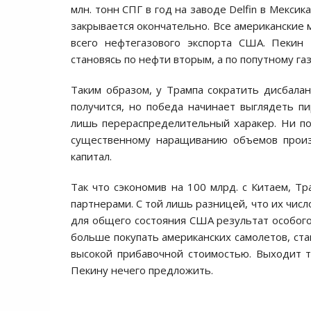
млн. тонн СПГ в год на заводе Delfin в Мексик
закрывается окончательно. Все американские 
всего нефтегазового экспорта США. Пекин 
становясь по нефти вторым, а по попутному г
Таким образом, у Трампа сократить дисбаланс
получится, но победа начинает выглядеть п
лишь перераспределительный харакер. Ни п
существенному наращиванию объемов произв
капитал.
Так что сэкономив на 100 млрд. с Китаем, Т
партнерами. С той лишь разницей, что их числ
для общего состояния США результат особого
больше покупать американских самолетов, ста
высокой прибавочной стоимостью. Выходит т
Пекину нечего предложить.