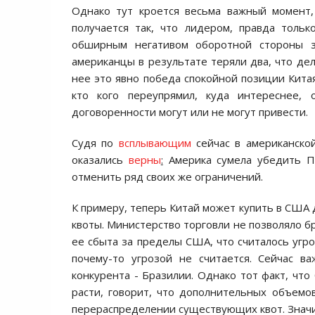
Однако тут кроется весьма важный момент, 
получается так, что лидером, правда тольк
обширным негативом оборотной стороны з
американцы в результате теряли два, что дел
нее это явно победа спокойной позиции Китая
кто кого переупрямил, куда интереснее,
договоренности могут или не могут привести.
Судя по
всплывающим
сейчас в американско
оказались
верны
:
Америка сумела убедить П
отменить ряд своих же ограничений.
К примеру, теперь Китай может купить в США 
квоты. Министерство торговли не позволяло б
ее сбыта за пределы США, что считалось угро
почему-то угрозой не считается. Сейчас 
конкурента - Бразилии. Однако тот факт, чт
расти, говорит, что дополнительных объем
перераспределении существующих квот. Значи