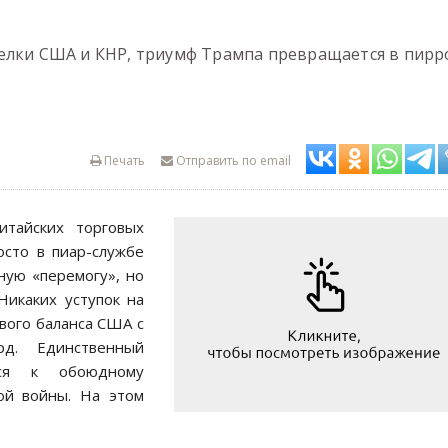
елки США и КНР, триумф Трампа превращается в пирр
Печать
Отправить по email
итайских торговых
осто в пиар-службе
ую «перемогу», но
 Никаких уступок на
ового баланса США с
д. Единственный
тся к обоюдному
ой войны. На этом