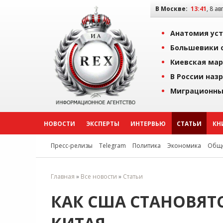
В Москве:
13:41
, 8 ав
Анатомия уст
Большевики о
Киевская мар
В России наз
Миграционны
НОВОСТИ
ЭКСПЕРТЫ
ИНТЕРВЬЮ
СТАТЬИ
КН
Пресс-релизы
Telegram
Политика
Экономика
Обще
Главная
»
Все новости
»
Статьи
КАК США СТАНОВЯТ