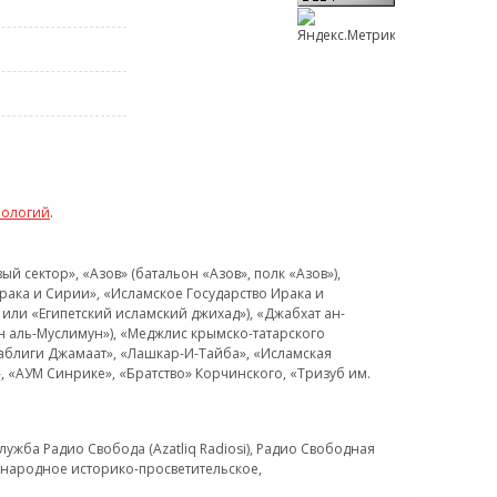
нологий
.
 сектор», «Азов» (батальон «Азов», полк «Азов»),
рака и Сирии», «Исламское Государство Ирака и
или «Египетский исламский джихад»), «Джабхат ан-
н аль-Муслимун»), «Меджлис крымско-татарского
Таблиги Джамаат», «Лашкар-И-Тайба», «Исламская
 «АУМ Синрике», «Братство» Корчинского, «Тризуб им.
ужба Радио Свобода (Azatliq Radiosi), Радио Свободная
ждународное историко-просветительское,