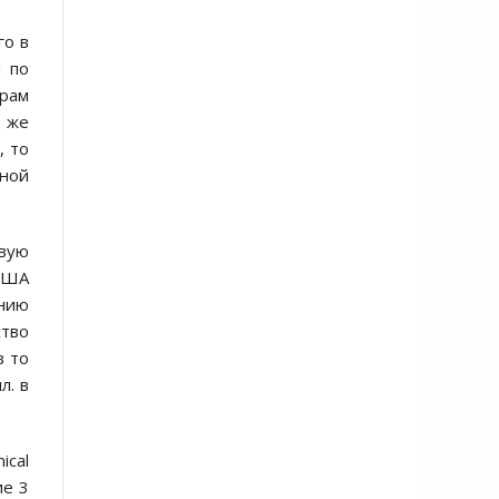
го в
я по
ерам
о же
, то
нной
рвую
 США
анию
ство
в то
л. в
ical
ие 3