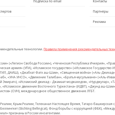
Подписка по email
Контакты
спертов
Партнёры
Реклама
омендательные технологии.
Правила применения рекомендательных тех
и» («Легион Свобода России»), «Чеченская Республика Ичкерия», «Правый
еская армия» (УПА), «Исламское государство» («Исламское Государство И
 ИГИЛ, ДАИШ), «Джабхат Фатх аш-Шам», «Священная война» («Аль-Джихад» 
аб», «УНА-УНСО», «Движение Талибан», «Братья-мусульмане» («Аль-Ихва
кий Эмират»), «Исламский джихад – Джамаат моджахедов», «Нурджулар», «
», «Исламское движение Восточного Туркестана» (ИДВТ), «Джунд аш-Шам»,
истов» (ОУН), международное общественное движение ЛГБТ.
з.Реалии, Крым.Реалии, Телеканал Настоящее Время, Татаро-башкирская сл
Беллингкет (Stichting Bellingcat), Фонд борьбы с коррупцией (ФБК), «Ме
иал» признаны в России иноагентами.