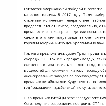
Считается американской победой и согласие К
качестве топлива. В 2017 году Пекин заби
открытым источникам теперь станет забира
продавать станет нечего, следовательно, с н
время, если сельхозпроизводители попытаютс
сделать это они могут лишь за счет сниже
корзины Америки имеющей чрезвычайно важно
Как мы и предполагали, сумел Трамп продать
очередь СПГ. Точнее – продать воздух, так к
сжиженного газа на 82 млн. тонн в год, в 
мощностей для сжижения к этому периоду обе
анонсированных заводов по производству СПГ
время как китайцам они будут нужны на тихоо
год "сокращения дисбаланса", по сути, являю
В то время как китайцы этот "воздух" уже нач
Corp. получила разрешение построить СПГ на А