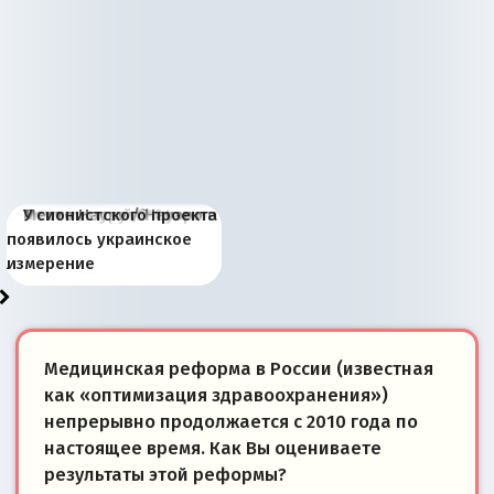
Киевская марионетка
В России назрели
Миграционный пожар
Россия начинает
Россия зимой 1904
Русская нация вчера и
Почему правый крах в
Место Науру / Науэро в
У сионистского проекта
Запада рассказала о
перемены: 15 шагов к
Европы
сбрасывать балласт
года: первые уступки во
сегодня
Варшаве не поможет её
современной истории
появилось украинское
«переобувании» хозяев
суверенной экономике
Анкориджа
внутренней политике
отношениям с Россией?
Южной Осетии
измерение
Медицинская реформа в России (известная
как «оптимизация здравоохранения»)
непрерывно продолжается с 2010 года по
настоящее время. Как Вы оцениваете
результаты этой реформы?