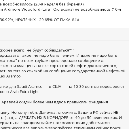
е возобновилось (20-я неделя без бурения).
и Ardmore Woodford (штат Оклахома) не возобновилось (10-я
30.92%, НЕФТЯНЫХ - 29.65% ОТ ПИКА ###
корее всего, не будут соблюдаться"""
редсказать такое, не надо быть гением. И даже не надо быть
ока-тока" по всем трубам проследовало сообщение :::
зко снизила цены на все сорта своей нефти для ключевого,
ает Reuters со ссылкой на сообщение государственной нефтяной
udi Aramco.
нке для Saudi Aramco — в США — на 10-30 центов подешевеют
ого Arab Extra Light.
 Аравией скидки более чем вдвое превысили ожидания
 цену. Но хочу тебя, Данечка, огорчить. Задача РФ сейчас НЕ
 (газ), а ДЕРЖАТЬ ИХ В КОРИДОРЕ от 40 до 50 зелененьких. И
держать на голодном пайке наглосаксонских добытчиков
Практически все заподно-эвропэйские терминалы сейчас почти