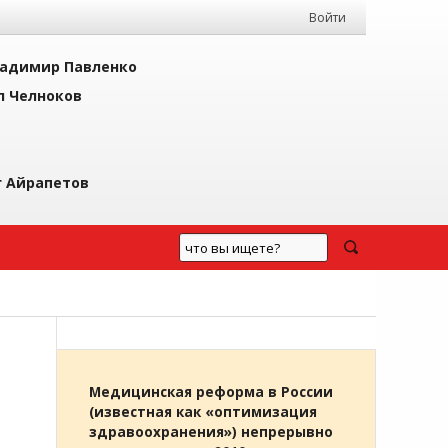
Войти
адимир Павленко
л Челноков
г Айрапетов
Медицинская реформа в России
(известная как «оптимизация
здравоохранения») непрерывно