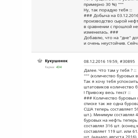
примерно 30 %) """
Ну, так порадую тебя :::
### Добыча на 03.12.2016:
производство сырой нефти
в сравнении с прошлой не
изменилась. ###
Добавлю, что на "дне" доб
и очень неустойчив. Сейч
Кукушонок
08.12.2016 19:59, #30895
Карма:
434
Далее. Что там у тебя ? :::
""" (количество буровых 
Так я хочу тебя успокоить
штатовиков количество бу
! Привожу весь текст :::
### Количество буровых в
списке так же одна буров
США теперь составляет 59
шт.). Минимум составлял 4
буровых на нефть теперь 
составлял 316 шт. (конец 
составляет 119 шт. или 61
шт. (начало августа 2016).