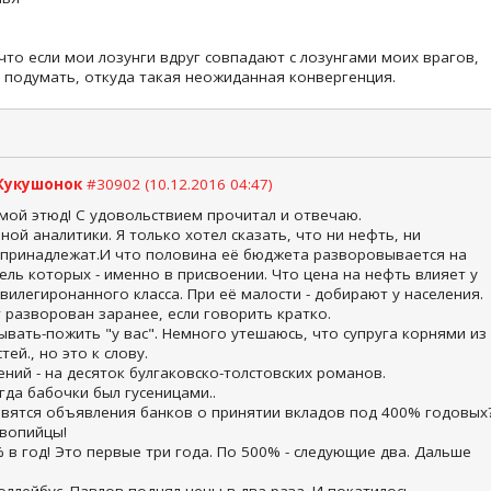
.
что если мои лозунги вдруг совпадают с лозунгами моих врагов,
т подумать, откуда такая неожиданная конвергенция.
Кукушонок
#30902 (10.12.2016 04:47)
мой этюд! С удовольствием прочитал и отвечаю.
ной аналитики. Я только хотел сказать, что ни нефть, ни
принадлежат.И что половина её бюджета разворовывается на
ель которых - именно в присвоении. Что цена на нефть влияет у
вилегиронанного класса. При её малости - добирают у населения.
 разворован заранее, если говорить кратко.
ывать-пожить "у вас". Немного утешаюсь, что супруга корнями из
ей., но это к слову.
лений - на десяток булгаковско-толстовских романов.
да бабочки был гусеницами..
авятся объявления банков о принятии вкладов под 400% годовых
овопийцы!
 в год! Это первые три года. По 500% - следующие два. Дальше