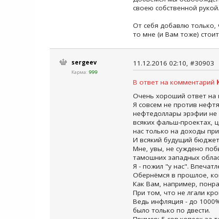
своею собственной рукой
От себя добавлю только, 
то мне (и Вам тоже) стои
sergeev
11.12.2016 02:10, #30903
Карма:
999
В ответ на комментарий
Очень хороший ответ на 
Я совсем не против нефтя
нефтедоллары эрэфии не 
всяких фальш-проектах, ц
нас только на доходы при
И всякий будущий бюджет
Мне, увы, не суждено поб
тамошних западных област
Я - пожил "у нас". Впечат
Обернёмся в прошлое, ког
Как Вам, например, понр
При том, что не лгали кр
Ведь инфляция - до 1000%
было только по двести.