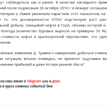
ут соблюдаться, как и ранее. В качестве наглядного при
дней после подписания 28 октября 2016 г. в Алжире соглашен
Нигерия и Ливия увеличили нарастили этот показатель на
и то, что договоренности ОПЕК подстегнули рост цен
ельной добычу сланцевой нефти в США, объемы которой и
 полгода (количество буровых выросло на примерно 30 %)
тоимости нефти в краткосрочной перспективе, что сде
ленов.
бличные заявления Д. Трампа о намерениях добиться отмен
я ситуация, вполне очевидно, не принесет ощутимых вы
нижению прибылей и даже потере рынков сбыта".
на наш канал в
Telegram
или в
Дзен
.
а в курсе главных событий дня.