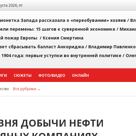
густа 2026, пт
ионетка Запада рассказала о «переобувании» хозяев /
Вл
рели перемены: 15 шагов к суверенной экономике /
Михаи
й пожар Европы /
Ксения Смертина
ает сбрасывать балласт Анкориджа /
Владимир Павленко
 1904 года: первые уступки во внутренней политике /
Оле
ИГИ
СЮЖЕТЫ
ФОТО/ВИДЕО
ОНЛАЙН
ство
Все рубрики →
ВНЯ ДОБЫЧИ НЕФТИ