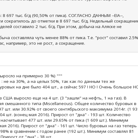
 8 697 тыс. б/д (90,50% от пика). СОГЛАСНО ДАННЫМ --EIA--,
 сократилось до отметки в 8 697 тыс. б/д. Недельный сокращени
делей составило 2 тыс. б/д. При этом, добыча на Аляске не
ыча составляла чуть менее 88% от пика. Т.е. "рост" составил 2.5
ас, например, это не рост, а сокращение.
выросло на примерно 30 %) """
 : не на 30%, а на целых 50%, так как по данным тех же
ровых на дне было 404 шт., а сейчас 597 ! НО ! Очень большое Н
 США выросло еще на 4 шт. (3 "зашли" на нефть, 1 на газ). В
ая смешанного типа (Miscellaneous). Общее количество буровых в
7 шт. или 30.92% от своего сентябрьского максимума 2014г. (1 93
04 шт. (конец мая 2016). Прирост от "дна" - 193 шт. Количество
насчитывает 477 шт. или 29.65% от пика (1 609 шт.). Минимум
мая 2016). Прирост от "дна" - 161 шт. Число буровых на газ теперь
.98% в сравнении с годом ранее (192 шт.). Минимум составлял 81
 Прирост от "дна" - 38 шт.