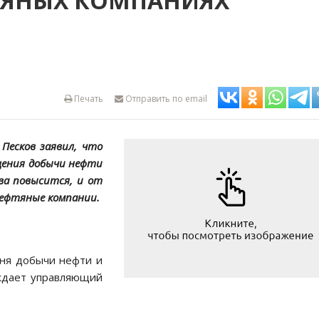
ТЯНЫХ КОМПАНИЯХ
Печать
Отправить по email
Песков заявил, что
щения добычи нефти
ва повысится, и от
нефтяные компании.
вня добычи нефти и
уждает управляющий