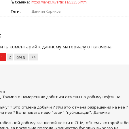
Ссылка:
https://iarex.ru/articles/53356.html
Теги:
Даниил Кириков
:
ить коментарий к данному материалу отключена.
1
2
след.
>>
его
Д. Трампа о намерениях добиться отмены на добычу нефти на
ычу" ? Это отмена добычи ? Или это отмена разрешений на нее ?
а нее ? Вычитывать надо "свои" "публикации", Данечка.
ентабельной добычу сланцевой нефти в США, объемы которой и бе
ились за последние полгода (количество буровых выросло на