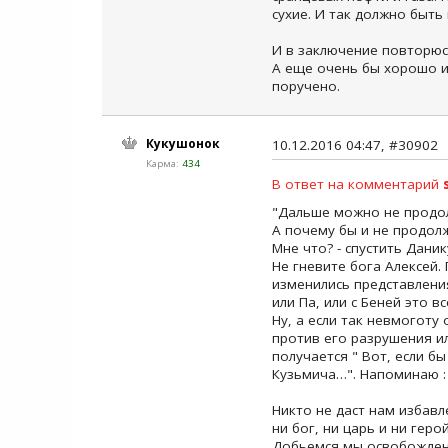
сухие. И так должно быть
И в заключение повторюс
А еще очень бы хорошо и
поручено.
Кукушонок
10.12.2016 04:47, #30902
Карма:
434
В ответ на комментарий
"Дальше можно не продо
А почему бы и не продолж
Мне что? - спустить Дани
Не гневите бога Алексей. 
изменились представления
или Па, или с Беней это 
Ну, а если так невмогот
против его разрушения ил
получается " Вот, если б
Кузьмича…". Напоминаю :
Никто не даст нам избавл
ни бог, ни царь и ни герой
Добьемся мы освобожде