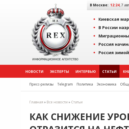
В Москве:
12:24
, 7 ав
Киевская мар
В России наз
Миграционны
Россия начин
Россия зимой
НОВОСТИ
ЭКСПЕРТЫ
ИНТЕРВЬЮ
СТАТЬИ
КН
Пресс-релизы
Telegram
Политика
Экономика
Обще
Главная
»
Все новости
»
Статьи
КАК СНИЖЕНИЕ УРО