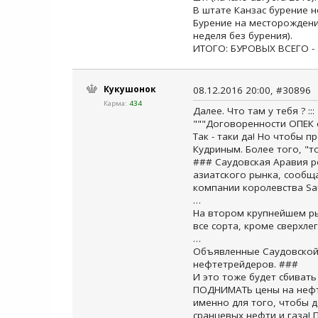
В штате Канзас бурение н
Бурение на месторождени
неделя без бурения).
ИТОГО: БУРОВЫХ ВСЕГО - 
Кукушонок
08.12.2016 20:00, #30896
Карма:
434
Далее. Что там у тебя ? :::
"""Договоренности ОПЕК с
Так - таки да! Но чтобы п
Кудриным. Более того, "т
### Саудовская Аравия ре
азиатского рынка, сообщ
компании королевства Sa
…
На втором крупнейшем ры
все сорта, кроме сверхлегк
…
Объявленные Саудовской
нефтетрейдеров. ###
И это тоже будет сбивать
ПОДНИМАТЬ цены на нефть
именно для того, чтобы 
сранцевых нефти и газа! 