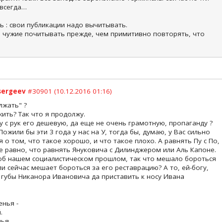
 всегда…
ь : свои публикации надо вычитывать.
 чужие почитывать прежде, чем примитивно повторять, что
sergeev
#30901 (10.12.2016 01:16)
лжать" ?
ить? Так что я продолжу.
ку с рук его дешевую, да еще не очень грамотную, пропаганду ?
Пожили бы эти 3 года у нас на У, тогда бы, думаю, у Вас сильно
 о том, что такое хорошо, и что такое плохо. А равнять Пу с По,
все равно, что равнять Януковича с Дилинджером или Аль Капоне.
у об нашем социалистическом прошлом, так что мешало бороться
и сейчас мешает бороться за его реставрацию? А то, ей-богу,
ы губы Никанора Ивановича да приставить к носу Ивана
енья -
.
нья