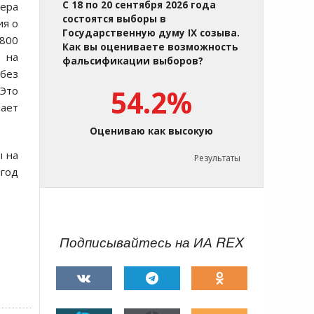
С 18 по 20 сентября 2026 года
мера
состоятся выборы в
ия о
Государственную думу IX созыва.
 800
Как вы оцениваете возможность
 на
фальсификации выборов?
 без
.Это
54.2%
лает
Оцениваю как высокую
ы на
Результаты
год
Подписывайтесь на ИА REX