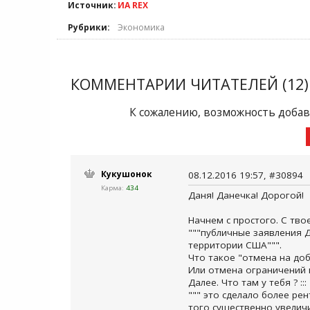
Источник:
ИА REX
Рубрики:
Экономика
КОММЕНТАРИИ ЧИТАТЕЛЕЙ (12)
К сожалению, возможность добав
Кукушонок
08.12.2016 19:57, #30894
Карма:
434
Даня! Данечка! Дорогой!
Начнем с простого. С тво
"""публичные заявления 
территории США""".
Что такое "отмена на доб
Или отмена ограничений н
Далее. Что там у тебя ? :::
""" это сделало более р
того существенно увелич