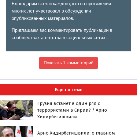
Благодарим всех и каждого, кто на протяжении
многих лет участвовал в обсуждении
опубликованных материалов.
Приглашаем вас комментировать публикации в
сообществах агентства в социальных сетях.
Показать 1 комментарий
Ещё по теме
Грузия встанет в один ряд с
террористами в Сирии? / Арно
Хидирбегишвили
Арно Хидирбегишвили: о главном