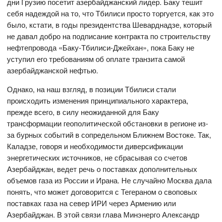
дни Грузию посетит азербайджанский лидер. Баку тешит
себя надеждой на то, что Тбилиси просто торгуется, как это
было, кстати, в годы президентства Шеварднадзе, который
не давал добро на подписание контракта по строительству
нефтепровода «Баку-Тбилиси-Джейхан», пока Баку не
уступил его требованиям об оплате транзита самой
азербайджанской нефтью.
Однако, на наш взгляд, в позиции Тбилиси стали
происходить изменения принципиального характера,
прежде всего, в силу неожиданной для Баку
трансформации геополитической обстановки в регионе из-
за бурных событий в сопредельном Ближнем Востоке. Так,
Каладзе, говоря и необходимости диверсификации
энергетических источников, не сбрасывая со счетов
Азербайджан, ведет речь о поставках дополнительных
объемов газа из России и Ирана. Не случайно Москва дала
понять, что может договорится с Тегераном о своповых
поставках газа на север ИРИ через Армению или
Азербайджан. В этой связи глава Минэнерго Александр