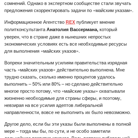
сомнений. Однако в экспертном сообществе стали звучать
предложения скорректировать задачи по «майским указам».
Информационное Агентство
REX
публикует мнение
политконсультанта
Анатолия Вассермана,
который
уверен, что в стране даже в нынешних непростых
экономических условиях есть все необходимые ресурсы
для выполнения «майских указов».
Вопреки значительным усилиям правительства изрядная
часть «майских указов» действительно выполнена. Мне
трудно сказать, сколько именно процентов удалось
выполнить – 50% или 80% – но сделано действительно
многое просто потому, что «майские указы» охватывали
жизненно необходимые для страны сферы, и поэтому,
невзирая на все усилия адептов либеральной
направленности, вовсе не выполнить их было невозможно.
Другое дело, если бы эти указы были выполнены в полной
мере – тогда мы бы, по сути, и не особо заметили
дальнейшее развитие кризиса. Ведь вопреки либеральной