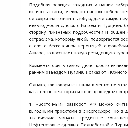
Подобная реакция западных и наших либер
истины. Истины, очевидно, настолько болезне
её сокрытия сочинить любую, даже самую не
невыгодности сделок с Китаем и Турцией, б
сторону пикантных подробностей и общей с
остракизма, которому якобы подвергается рос
отеле с бесконечной вереницей европейски
Анкаре, то посещает новую резиденцию турец
Комментаторы в самом деле просто вылезли
ранним отъездом Путина, а отказ от «Южного
Однако, как говорится, шила в мешке не ута
касательно некоторых итогов прошедших встр
1. «Восточный» разворот РФ можно счита
выгодными проектами в энергосфере, но в 
тактические минусы. Кредитные соглаше
Нефтегазовые сделки с Поднебесной и Турцие