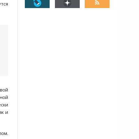
утся
вой
ной
ески
ак и
лом.