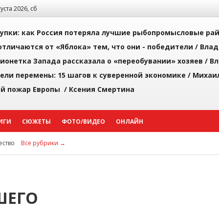
густа 2026, сб
упки: как Россия потеряла лучшие рыбопромысловые ра
тличаются от «Яблока» тем, что они - победители /
Влад
ионетка Запада рассказала о «переобувании» хозяев /
Вл
рели перемены: 15 шагов к суверенной экономике /
Михаи
й пожар Европы /
Ксения Смертина
ИГИ
СЮЖЕТЫ
ФОТО/ВИДЕО
ОНЛАЙН
ство
Все рубрики →
ШЕГО