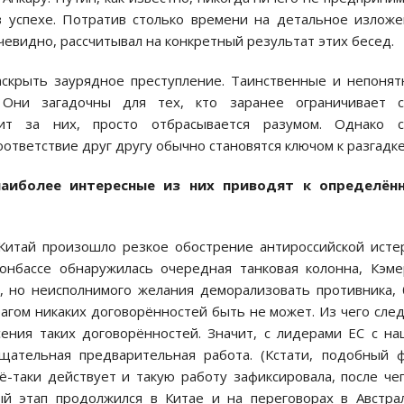
в успехе. Потратив столько времени на детальное излож
очевидно, рассчитывал на конкретный результат этих бесед.
аскрыть заурядное преступление. Таинственные и непоня
 Они загадочны для тех, кто заранее ограничивает с
ит за них, просто отбрасывается разумом. Однако с
ответствие друг другу обычно становятся ключом к разгадке
наиболее интересные из них приводят к определён
Китай произошло резкое обострение антироссийской исте
нбассе обнаружилась очередная танковая колонна, Кэм
о, но неисполнимого желания деморализовать противника,
 врагом никаких договорённостей быть не может. Из чего сле
ения таких договорённостей. Значит, с лидерами ЕС с н
щательная предварительная работа. (Кстати, подобный 
ё-таки действует и такую работу зафиксировала, после че
ый этап продолжился в Китае и на переговорах в Австра