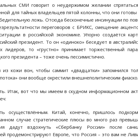
альных СМИ говорит о неудержимом желании спрятаться
нной для тайных владельцев пятой колонны, что они готовы
убедительную ложь. Отсюда бесконечные инсинуации по по
езрезультатности переговоров с БРИКС, смещение акцент
итуации в российской экономике. Упорно создаётся кар
сийский президент. То он «одиноко» беседует в австралий
х лидеров, то «грустно» принимает торжественный пар
кого президента – тоже очень пессимистично.
 из кожи вон, чтобы саммит «двадцатки» запомнился то
 потока» они вообще окрестили внешнеполитическим фиаско
ить. Итак, вот что мы имеем в скудном информационном ак
еч:
ть осуществлённым. Китай, конечно, пришлось подкорм
данном случае стратегические плюсы во много раз превы
ния дадут вздохнуть «Сбербанку России» после санкц
й продемонстрируют Европе, что Россия – это вам не Лив