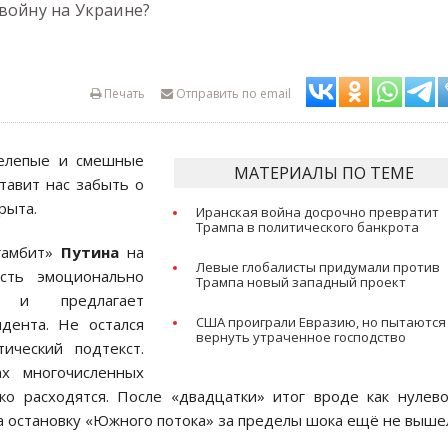
войну на Украине?
Печать
Отправить по email
нелепые и смешные
МАТЕРИАЛЫ ПО ТЕМЕ
тавит нас забыть о
рыта.
Иранская война досрочно превратит
Трампа в политического банкрота
 гамбит»
Путина
на
Левые глобалисты придумали против
сть эмоционально
Трампа новый западный проект
й и предлагает
США проиграли Евразию, но пытаются
идента. Не остался
вернуть утраченное господство
ический подтекст.
х многочисленных
ко расходятся. После «двадцатки» итог вроде как нулев
а остановку «Южного потока» за пределы шока ещё не вышел.