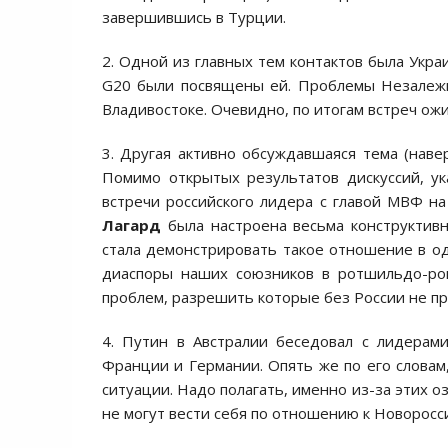
завершившись в Турции.
2. Одной из главных тем контактов была Укра
G20 были посвящены ей. Проблемы Незалежн
Владивостоке. Очевидно, по итогам встреч ожи
3. Другая активно обсуждавшаяся тема (навер
Помимо открытых результатов дискуссий, у
встречи российского лидера с главой МВФ н
Лагард
была настроена весьма конструктив
стала демонстрировать такое отношение в од
диаспоры наших союзников в ротшильдо-рок
проблем, разрешить которые без России не п
4. Путин в Австралии беседовал с лидерам
Франции и Германии. Опять же по его словам,
ситуации. Надо полагать, именно из-за этих о
не могут вести себя по отношению к Новоросс