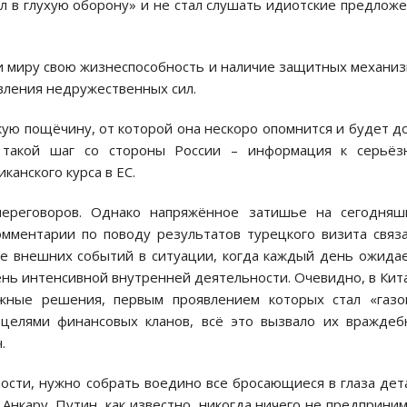
ёл в глухую оборону» и не стал слушать идиотские предлож
и миру свою жизнеспособность и наличие защитных механи
авления недружественных сил.
ую пощёчину, от которой она нескоро опомнится и будет д
, такой шаг со стороны России – информация к серьёз
анского курса в ЕС.
ереговоров. Однако напряжённое затишье на сегодняш
мментарии по поводу результатов турецкого визита связ
вие внешних событий в ситуации, когда каждый день ожида
ень интенсивной внутренней деятельности. Очевидно, в Кит
жные решения, первым проявлением которых стал «газо
с целями финансовых кланов, всё это вызвало их вражде
.
ости, нужно собрать воедино все бросающиеся в глаза дет
 Анкару. Путин, как известно, никогда ничего не предприни