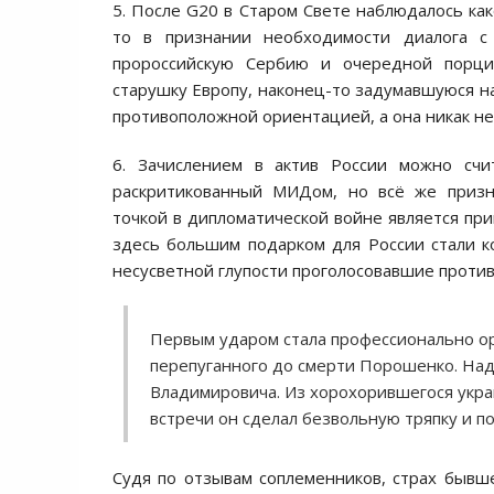
5. После G20 в Старом Свете наблюдалось к
то в признании необходимости диалога 
пророссийскую Сербию и очередной порци
старушку Европу, наконец-то задумавшуюся на
противоположной ориентацией, а она никак н
6. Зачислением в актив России можно сч
раскритикованный МИДом, но всё же призн
точкой в дипломатической войне является пр
здесь большим подарком для России стали к
несусветной глупости проголосовавшие против
Первым ударом стала профессионально ор
перепуганного до смерти Порошенко. На
Владимировича. Из хорохорившегося украи
встречи он сделал безвольную тряпку и п
Судя по отзывам соплеменников, страх бывш