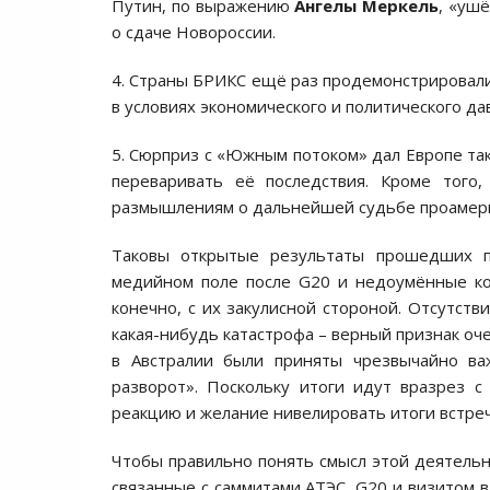
Путин, по выражению
Ангелы Меркель
, «уш
о сдаче Новороссии.
4. Страны БРИКС ещё раз продемонстрировал
в условиях экономического и политического д
5. Сюрприз с «Южным потоком» дал Европе так
переваривать её последствия. Кроме того
размышлениям о дальнейшей судьбе проамерик
Таковы открытые результаты прошедших п
медийном поле после G20 и недоумённые ко
конечно, с их закулисной стороной. Отсутст
какая-нибудь катастрофа – верный признак оч
в Австралии были приняты чрезвычайно ва
разворот». Поскольку итоги идут вразрез 
реакцию и желание нивелировать итоги встреч
Чтобы правильно понять смысл этой деятельн
связанные с саммитами АТЭС, G20 и визитом в