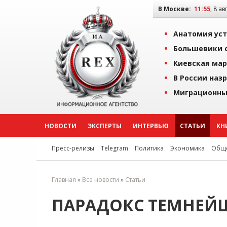
В Москве:
11:55
, 8 ав
Анатомия уст
Большевики о
Киевская мар
В России наз
Миграционны
НОВОСТИ
ЭКСПЕРТЫ
ИНТЕРВЬЮ
СТАТЬИ
КН
Пресс-релизы
Telegram
Политика
Экономика
Обще
Главная
»
Все новости
»
Статьи
ПАРАДОКС ТЕМНЕЙ