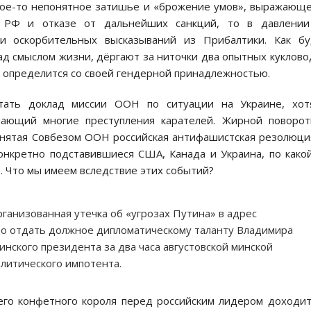
акое-то непонятное затишье и «брожение умов», выражающ
с РФ и отказе от дальнейших санкций, то в давлении
и оскорбительных высказываний из Прибалтики. Как бу
д смыслом жизни, дёргают за ниточки два опытных куклово
е определится со своей гендерной принадлежностью.
итать доклад миссии ООН по ситуации на Украине, хот
ающий многие преступления карателей. Жирной поворот
инятая Совбезом ООН российская антифашистская резолюци
онкретно подставившиеся США, Канада и Украина, по како
. Что мы имеем вследствие этих событий?
ганизованная утечка об «угрозах Путина» в адрес
до отдать должное дипломатическому таланту Владимира
нского президента за два часа августовской минской
олитического импотента.
его конфетного короля перед российским лидером доходи