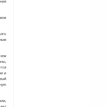
ения
змов
олго
ным
нем
аны,
ется
ае и
вый
бную
али,
мает