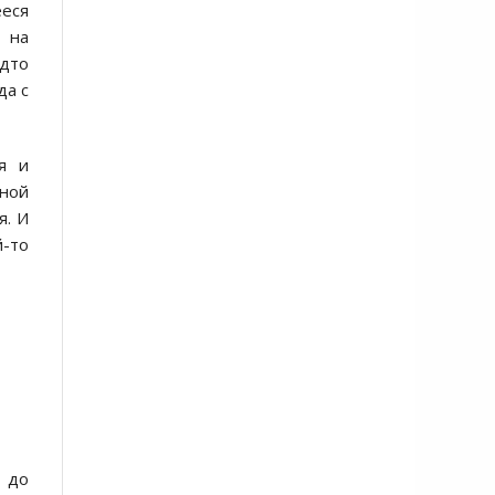
ееся
 на
дто
да с
я и
ной
я. И
й-то
т до