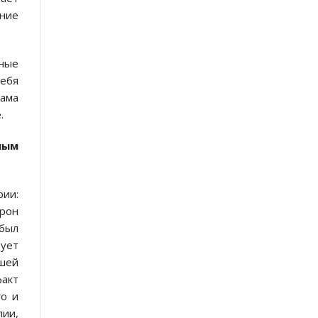
ение
тные
ебя
ама
.
ным
рии:
ерон
 был
дует
ашей
факт
го и
лии,