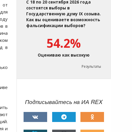
С 18 по 20 сентября 2026 года
 от
состоятся выборы в
 для
Государственную думу IX созыва.
воду
Как вы оцениваете возможность
ов в
фальсификации выборов?
тина
54.2%
ском
ад в
Оцениваю как высокую
Результаты
лько
.
тиве
Подписывайтесь на ИА REX
ить
шают
ий.
ия и