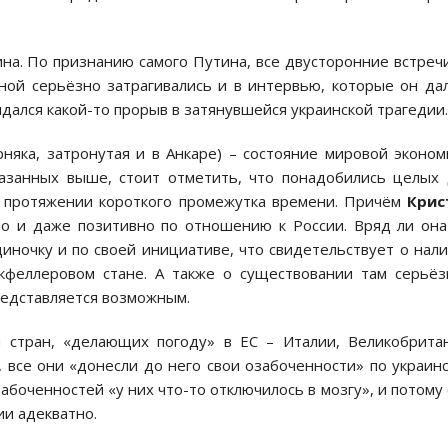
ина. По признанию самого Путина, все двусторонние встреч
ой серьёзно затрагивались и в интервью, которые он да
дался какой-то прорыв в затянувшейся украинской трагедии.
няка, затронутая и в Анкаре) – состояние мировой эконом
казанных выше, стоит отметить, что понадобились целых
а протяжении короткого промежутка времени. Причём
Крис
но и даже позитивно по отношению к России. Вряд ли он
иночку и по своей инициативе, что свидетельствует о нал
феллеровом стане. А также о существовании там серьё
редставляется возможным.
и стран, «делающих погоду» в ЕС – Италии, Великобрита
 все они «донесли до него свои озабоченности» по украин
забоченностей «у них что-то отключилось в мозгу», и потому
ии адекватно.