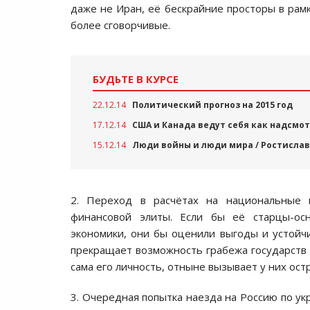
даже не Иран, её бескрайние просторы в рамк
более сговорчивые.
БУДЬТЕ В КУРСЕ
22.12.14
Политический прогноз на 2015 год
17.12.14
США и Канада ведут себя как надсмо
15.12.14
Люди войны и люди мира / Ростисла
2. Переход в расчётах на национальные
финансовой элиты. Если бы её старцы-ос
экономики, они бы оценили выгоды и устойчи
прекращает возможность грабежа государств п
сама его личность, отныне вызывает у них ост
3. Очередная попытка наезда на Россию по ук