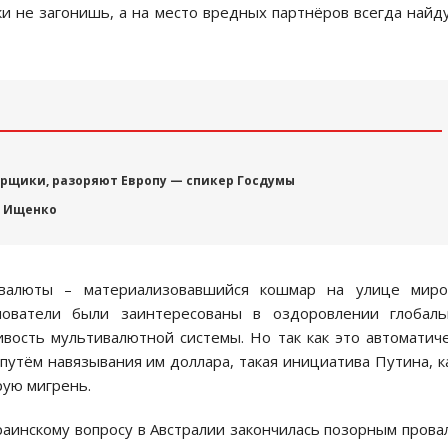
и не загонишь, а на место вредных партнёров всегда найд
трщики, разоряют Европу — спикер Госдумы
в Ищенко
 валюты – материализовавшийся кошмар на улице миро
нователи были заинтересованы в оздоровлении глобаль
вость мультивалютной системы. Но так как это автоматич
утём навязывания им доллара, такая инициатива Путина, к
рую мигрень.
раинскому вопросу в Австралии закончилась позорным прова